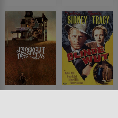
In der Glut des Südens
Blinde Wut
FILM • DRAMA, ROMANTIK
FILM • DRAMA, MYSTERY &
1978 • 94 MIN.
THRILLER, KRIMI
1936 • 92 MIN.