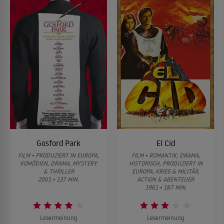
Gosford Park
El Cid
FILM • PRODUZIERT IN EUROPA,
FILM • ROMANTIK, DRAMA,
KOMÖDIEN, DRAMA, MYSTERY
HISTORISCH, PRODUZIERT IN
& THRILLER
EUROPA, KRIEG & MILITÄR,
2001 • 137 MIN.
ACTION & ABENTEUER
1961 • 187 MIN.
Lesermeinung
Lesermeinung