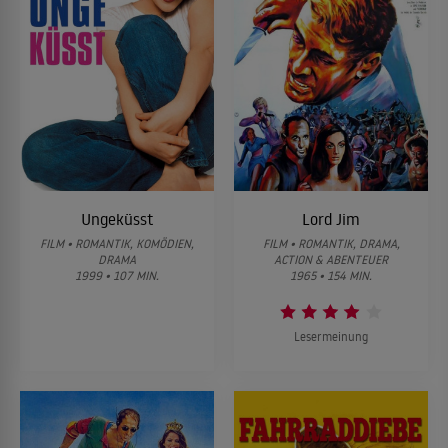
Ungeküsst
Lord Jim
FILM • ROMANTIK, KOMÖDIEN,
FILM • ROMANTIK, DRAMA,
DRAMA
ACTION & ABENTEUER
1999 • 107 MIN.
1965 • 154 MIN.
Lesermeinung