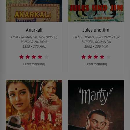
Anarkali
Jules und Jim
FILM • ROMANTIK, HISTORISCH,
FILM • DRAMA, PRODUZIERT IN
MUSIK & MUSICAL
EUROPA, ROMANTIK
1953 • 175 MIN.
1962 • 106 MIN.
Lesermeinung
Lesermeinung