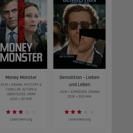
Money Monster
Demolition - Lieben
und Leben
FILM • DRAMA, MYSTERY &
THRILLER, ACTION &
FILM • KOMÖDIEN, DRAMA
ABENTEUER, KRIMI
2016 • 100 MIN.
2016 • 99 MIN.
Lesermeinung
Lesermeinung