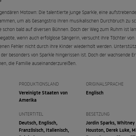
G
egendären Motown: Die talentierte junge Sparkle, eine aufstrebende
ammen, um als Gesangstrio ihren musikalischen Durchbruch zu sc
 schon bald auf diversen Bühnen. Doch der Weg zum Ruhm ist lang
t begabte, wenn auch erfolglose Sängerin, versucht ihre Töchter vo
genen Fehler nicht durch ihre Kinder wiederholt werden. Unterstü
der besonders von Sparkle hingerissen ist. Doch der wachsende Erf
n, die Familie auseinanderzureißen.
PRODUKTIONSLAND
ORIGINALSPRACHE
Vereinigte Staaten von
Englisch
Amerika
UNTERTITEL
BESETZUNG
Deutsch, Englisch,
Jordin Sparks, Whitney
Französisch, Italienisch,
Houston, Derek Luke, M