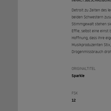
INHALTSBESCHREIBUN
Detroit zu Zeiten des l
beiden Schwestern zus
Stimmgewalt stehen sie
Effie, selbst eine eins
Hoffnung, dass ihre ei
Musikproduzenten Stix, 
Drogenmissbrauch drohe
ORIGINALTITEL
Sparkle
FSK
12