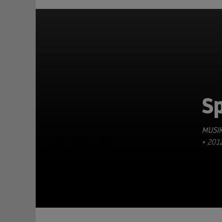
S
MUSIK
TEILEN
• 201