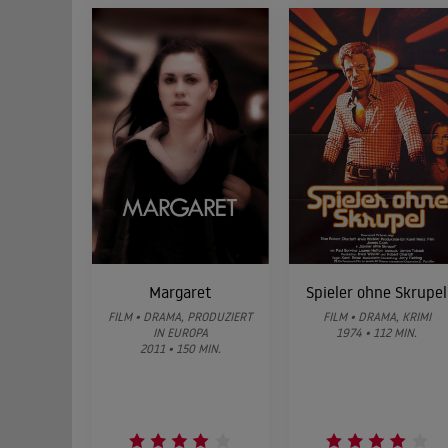
Margaret
Spieler ohne Skrupel
FILM • DRAMA, PRODUZIERT
FILM • DRAMA, KRIMI
IN EUROPA
1974 • 112 MIN.
2011 • 150 MIN.