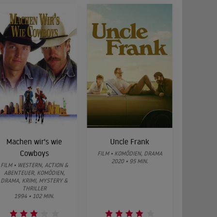
Machen wir's wie
Uncle Frank
Cowboys
FILM • KOMÖDIEN, DRAMA
2020 • 95 MIN.
FILM • WESTERN, ACTION &
ABENTEUER, KOMÖDIEN,
DRAMA, KRIMI, MYSTERY &
THRILLER
1994 • 102 MIN.