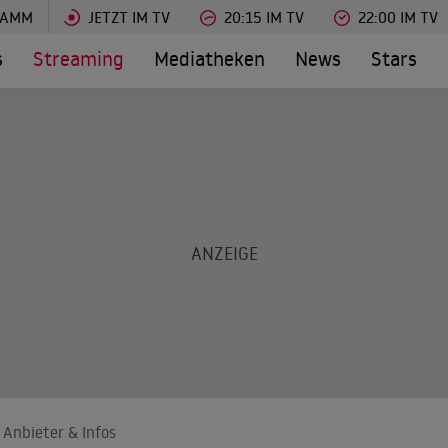
RAMM
JETZT IM TV
20:15 IM TV
22:00 IM TV
s
Streaming
Mediatheken
News
Stars
 Anbieter & Infos