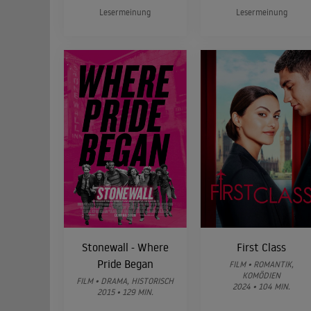
Lesermeinung
Lesermeinung
Stonewall - Where
First Class
Pride Began
FILM • ROMANTIK,
KOMÖDIEN
FILM • DRAMA, HISTORISCH
2024 • 104 MIN.
2015 • 129 MIN.