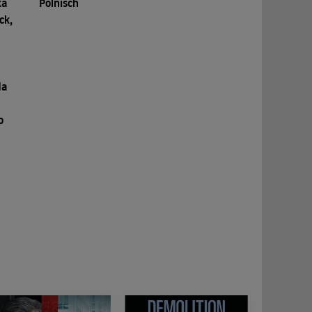
ka
Polnisch
ck,
da
o