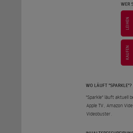
WER S
LEIHEN
KAUFEN
WO LÄUFT "SPARKLE"?
"Sparkle" läuft aktuell
Apple TV
,
Amazon Vide
Videobuster
.