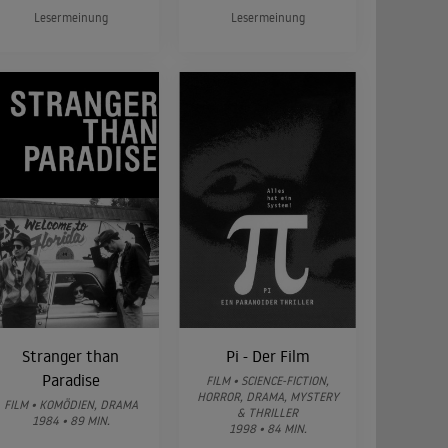
Lesermeinung
Lesermeinung
Stranger than
Pi - Der Film
Paradise
FILM • SCIENCE-FICTION,
HORROR, DRAMA, MYSTERY
FILM • KOMÖDIEN, DRAMA
& THRILLER
1984 • 89 MIN.
1998 • 84 MIN.