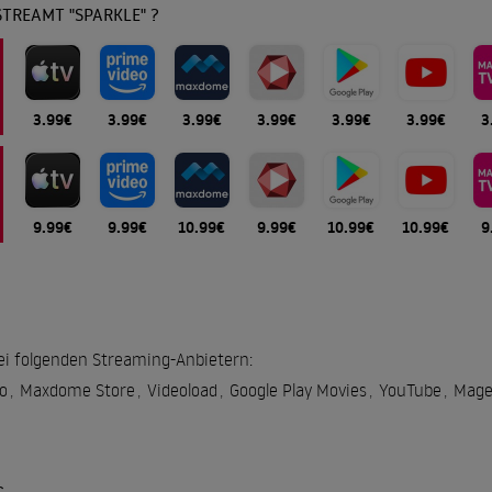
TREAMT "SPARKLE" ?
3.99€
3.99€
3.99€
3.99€
3.99€
3.99€
3
9.99€
9.99€
10.99€
9.99€
10.99€
10.99€
9
 bei folgenden Streaming-Anbietern:
o
,
Maxdome Store
,
Videoload
,
Google Play Movies
,
YouTube
,
Mage