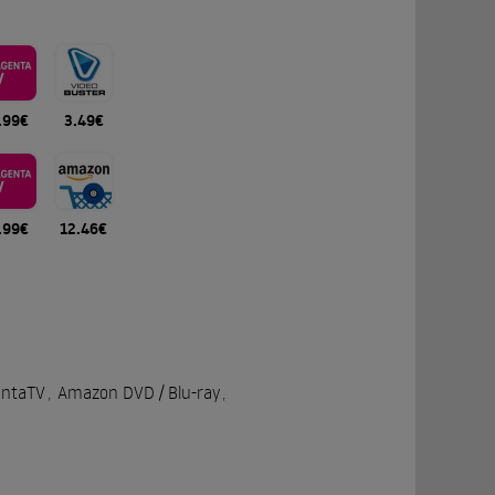
.99€
3.49€
.99€
12.46€
ntaTV
,
Amazon DVD / Blu-ray
,