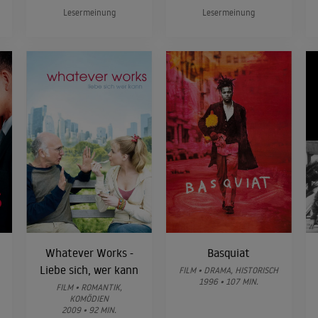
Lesermeinung
Lesermeinung
Whatever Works -
Basquiat
Liebe sich, wer kann
FILM • DRAMA, HISTORISCH
1996 • 107 MIN.
FILM • ROMANTIK,
KOMÖDIEN
2009 • 92 MIN.