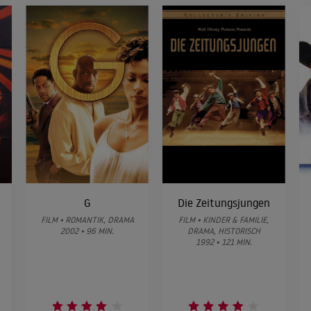
G
Die Zeitungsjungen
FILM • ROMANTIK, DRAMA
FILM • KINDER & FAMILIE,
2002 • 96 MIN.
DRAMA, HISTORISCH
1992 • 121 MIN.