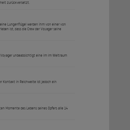
heit zurückversetzt.
seine Lungenflügel werden ihm von einer von
eben ist, dass die Crew der Voyager seine
t Voyager unbeabsichtigt eine im im Weltraum
r Kontakt in Reichweite ist jedoch ein
tzten Momente des Lebens seines Opfers alle 14