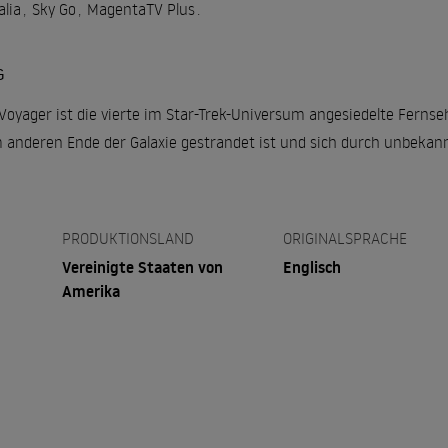
alia
,
Sky Go
,
MagentaTV Plus
.
G
Voyager ist die vierte im Star-Trek-Universum angesiedelte Fernseh
m anderen Ende der Galaxie gestrandet ist und sich durch unbeka
PRODUKTIONSLAND
ORIGINALSPRACHE
Vereinigte Staaten von
Englisch
Amerika