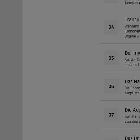
Janeway u
Transp
04
Während e
Krankheit
Organe wi
Der my
05
Auf der S
lebende L
Das Na
06
Die Entde
skeptisch
Die Au
07
Tom Paris
Stunden d
Das Un