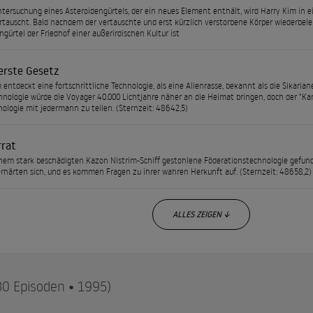
ntersuchung eines Asteroidengürtels, der ein neues Element enthält, wird Harry Kim in
rtauscht. Bald nachdem der vertauschte und erst kürzlich verstorbene Körper wiederbeleb
ngürtel der Friedhof einer außerirdischen Kultur ist
erste Gesetz
 entdeckt eine fortschrittliche Technologie, als eine Alienrasse, bekannt als die Sikarian
hnologie würde die Voyager 40.000 Lichtjahre näher an die Heimat bringen, doch der "Kan
nologie mit jedermann zu teilen. (Sternzeit: 48642,5)
rrat
inem stark beschädigten Kazon Nistrim-Schiff gestohlene Föderationstechnologie gefund
rhärten sich, und es kommen Fragen zu ihrer wahren Herkunft auf. (Sternzeit: 48658,2)
ALLES ZEIGEN ↓
30 Episoden • 1995)