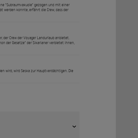
 eine "Subraumvakuole" gezogen und mit einer
t werden konnte, erfährt die Crew, dass der
er, der Crew der Voyager Landurlaub anbietet.
on der Gesetze" der Sikarianer verbietet ihnen,
en wird, wird Seska zur Hauptverdächtigen. Die