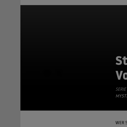
St
V
TEILEN
SERIE
MYSTE
WER S