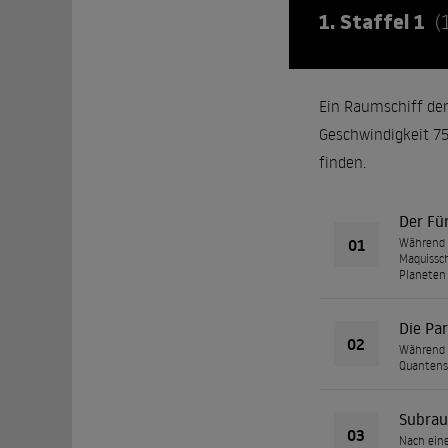
1. Staffel 1
(
Ein Raumschiff der
Geschwindigkeit 7
finden.
Der Fü
01
Während C
Maquissch
Planeten 
Die Par
02
Während d
Quantensi
Subrau
03
Nach eine