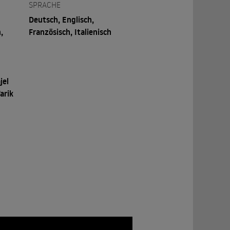
SPRACHE
Deutsch, Englisch,
,
Französisch, Italienisch
jel
arik