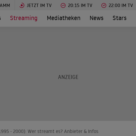
RAMM
JETZT IM TV
20:15 IM TV
22:00 IM TV
s
Streaming
Mediatheken
News
Stars
1995 - 2000): Wer streamt es? Anbieter & Infos