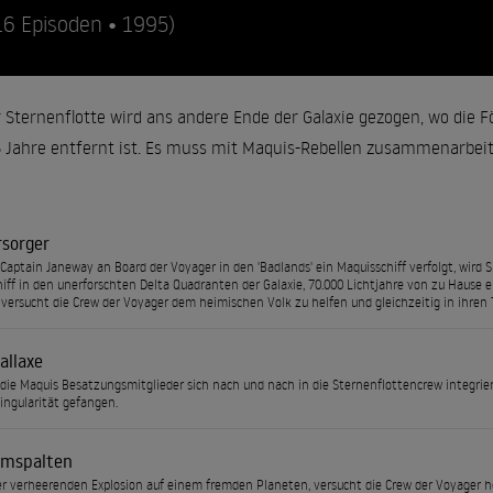
16 Episoden • 1995)
 Sternenflotte wird ans andere Ende der Galaxie gezogen, wo die 
5 Jahre entfernt ist. Es muss mit Maquis-Rebellen zusammenarbe
rsorger
aptain Janeway an Board der Voyager in den 'Badlands' ein Maquisschiff verfolgt, wird
iff in den unerforschten Delta Quadranten der Galaxie, 70.000 Lichtjahre von zu Hause
versucht die Crew der Voyager dem heimischen Volk zu helfen und gleichzeitig in ihren T
allaxe
ie Maquis Besatzungsmitglieder sich nach und nach in die Sternenflottencrew integriere
ngularität gefangen.
mspalten
r verheerenden Explosion auf einem fremden Planeten, versucht die Crew der Voyager he