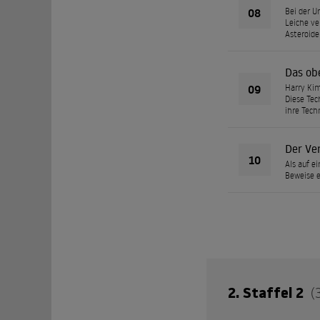
08
Bei der U
Leiche ve
Asteroide
Das ob
09
Harry Kim
Diese Tec
ihre Tech
Der Ve
10
Als auf e
Beweise e
2. Staffel 2
(