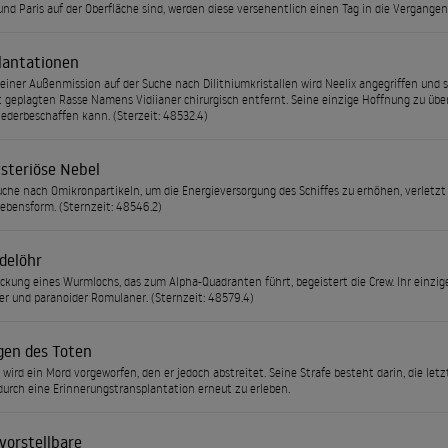
nd Paris auf der Oberfläche sind, werden diese versehentlich einen Tag in die Vergangen
lantationen
iner Außenmission auf der Suche nach Dilithiumkristallen wird Neelix angegriffen und 
 geplagten Rasse Namens Vidiianer chirurgisch entfernt. Seine einzige Hoffnung zu überl
ederbeschaffen kann. (Sterzeit: 48532.4)
steriöse Nebel
uche nach Omikronpartikeln, um die Energieversorgung des Schiffes zu erhöhen, verletz
ebensform. (Sternzeit: 48546.2)
delöhr
ckung eines Wurmlochs, das zum Alpha-Quadranten führt, begeistert die Crew. Ihr einzige
er und paranoider Romulaner. (Sternzeit: 48579.4)
gen des Toten
 wird ein Mord vorgeworfen, den er jedoch abstreitet. Seine Strafe besteht darin, die le
urch eine Erinnerungstransplantation erneut zu erleben.
vorstellbare