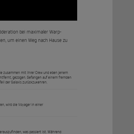
Föderation bei maximaler Warp-
iten, um einen Weg nach Hause zu
 Sie zusammen mit Ihrer Crew und eben jenem
 entfernt, gezogen. Gefangen auf einem fremden
eil der Galaxis zurückzukehren.
n, wird die Voyager in einer
rauszufinden, was passiert ist. Während