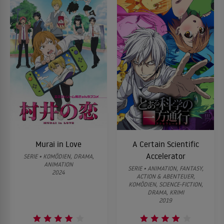
Murai in Love
A Certain Scientific
Accelerator
SERIE • KOMÖDIEN, DRAMA,
ANIMATION
SERIE • ANIMATION, FANTASY,
2024
ACTION & ABENTEUER,
KOMÖDIEN, SCIENCE-FICTION,
DRAMA, KRIMI
2019