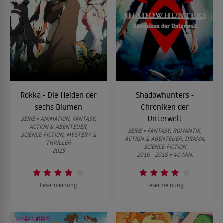
Rokka - Die Helden der
Shadowhunters -
sechs Blumen
Chroniken der
Unterwelt
SERIE • ANIMATION, FANTASY,
ACTION & ABENTEUER,
SERIE • FANTASY, ROMANTIK,
SCIENCE-FICTION, MYSTERY &
ACTION & ABENTEUER, DRAMA,
THRILLER
SCIENCE-FICTION
2015
2016 - 2018 • 40 MIN.
Lesermeinung
Lesermeinung