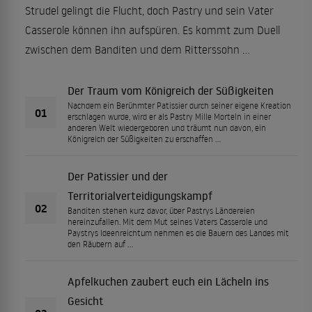
Strudel gelingt die Flucht, doch Pastry und sein Vater
Casserole können ihn aufspüren. Es kommt zum Duell
zwischen dem Banditen und dem Ritterssohn …
Der Traum vom Königreich der Süßigkeiten
Nachdem ein Berühmter Patissier durch seiner eigene Kreation
01
erschlagen wurde, wird er als Pastry Mille Morteln in einer
anderen Welt wiedergeboren und träumt nun davon, ein
Königreich der Süßigkeiten zu erschaffen …
Der Patissier und der
Territorialverteidigungskampf
02
Banditen stehen kurz davor, über Pastrys Ländereien
hereinzufallen. Mit dem Mut seines Vaters Casserole und
Paystrys Ideenreichtum nehmen es die Bauern des Landes mit
den Räubern auf …
Apfelkuchen zaubert euch ein Lächeln ins
Gesicht