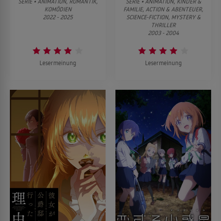
SERIE • ANIMATION, ROMANTIK,
SERIE • ANIMATION, KINDER &
KOMÖDIEN
FAMILIE, ACTION & ABENTEUER,
2022 - 2025
SCIENCE-FICTION, MYSTERY &
THRILLER
2003 - 2004
Lesermeinung
Lesermeinung