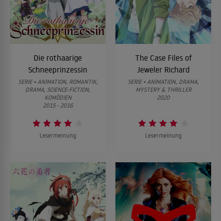
Die rothaarige
The Case Files of
Schneeprinzessin
Jeweler Richard
SERIE • ANIMATION, ROMANTIK,
SERIE • ANIMATION, DRAMA,
DRAMA, SCIENCE-FICTION,
MYSTERY & THRILLER
KOMÖDIEN
2020
2015 - 2016
Lesermeinung
Lesermeinung