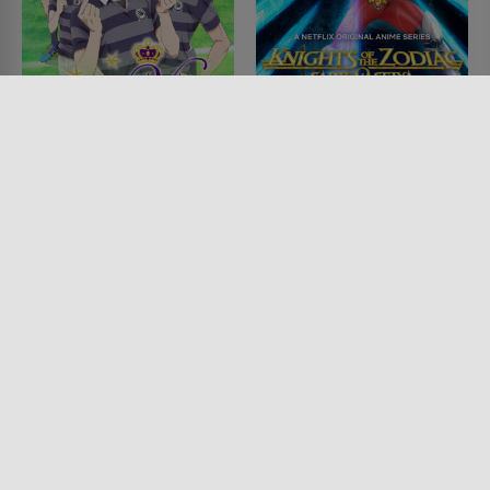
Number 24
Saint Seiya: Knights of
the Zodiac
SERIE • ANIMATION, ACTION &
ABENTEUER
SERIE • ANIMATION, FANTASY,
2020
ACTION & ABENTEUER,
SCIENCE-FICTION
2019 - 2024
Lesermeinung
Lesermeinung