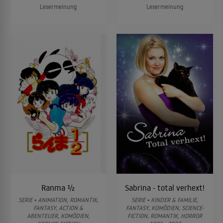
Lesermeinung
Lesermeinung
Ranma ½
Sabrina - total verhext!
SERIE • ANIMATION, ROMANTIK,
SERIE • KINDER & FAMILIE,
FANTASY, ACTION &
FANTASY, KOMÖDIEN, SCIENCE-
ABENTEUER, KOMÖDIEN,
FICTION, ROMANTIK, HORROR