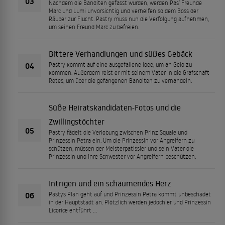
03
Nachdem die Banditen gefasst wurden, werden Pas’ Freunde
Marc und Lumi unvorsichtig und verhelfen so dem Boss der
Räuber zur Flucht. Pastry muss nun die Verfolgung aufnehmen,
um seinen Freund Marc zu befreien.
Bittere Verhandlungen und süßes Gebäck
04
Pastry kommt auf eine ausgefallene Idee, um an Geld zu
kommen. Außerdem reist er mit seinem Vater in die Grafschaft
Retes, um über die gefangenen Banditen zu verhandeln.
Süße Heiratskandidaten-Fotos und die
Zwillingstöchter
05
Pastry fädelt die Verlobung zwischen Prinz Squale und
Prinzessin Petra ein. Um die Prinzessin vor Angreifern zu
schützen, müssen der Meisterpatissier und sein Vater die
Prinzessin und ihre Schwester vor Angreifern beschützen.
Intrigen und ein schäumendes Herz
06
Pastys Plan geht auf und Prinzessin Petra kommt unbeschadet
in der Hauptstadt an. Plötzlich werden jedoch er und Prinzessin
Licorice entführt …