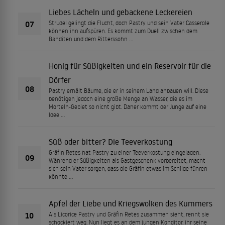
Liebes Lächeln und gebackene Leckereien
07
Strudel gelingt die Flucht, doch Pastry und sein Vater Casserole
können ihn aufspüren. Es kommt zum Duell zwischen dem
Banditen und dem Ritterssohn …
Honig für Süßigkeiten und ein Reservoir für die
Dörfer
08
Pastry erhält Bäume, die er in seinem Land anbauen will. Diese
benötigen jedoch eine große Menge an Wasser, die es im
Morteln-Gebiet so nicht gibt. Daher kommt der Junge auf eine
Idee …
Süß oder bitter? Die Teeverkostung
Gräfin Retes hat Pastry zu einer Teeverkostung eingeladen.
09
Während er Süßigkeiten als Gastgeschenk vorbereitet, macht
sich sein Vater sorgen, dass die Gräfin etwas im Schilde führen
könnte …
Apfel der Liebe und Kriegswolken des Kummers
10
Als Licorice Pastry und Gräfin Retes zusammen sieht, rennt sie
schockiert weg. Nun liegt es an dem jungen Konditor, ihr seine