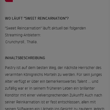
WO LÄUFT "SWEET REINCARNATION"?
"Sweet Reincarnation" läuft aktuell bei folgenden
Streaming-Anbietern:
Crunchyroll
,
Thalia
.
INHALTSBESCHREIBUNG
Pastry ist auf dem besten Weg, der nächste Herrscher des
verarmten Königreichs Morteln zu werden. Für sein junges
Alter verfügt er über ein bemerkenswertes Talent … und
zufällig war er in seinem früheren Leben ein brillanter
Konditor mit einer vielversprechenden Zukunft! Auch nach
seiner Reinkarnation ist er fest entschlossen, allen mit
seinen Süßwaren ein Lächeln ins Gesicht zu zaubern, jedoch