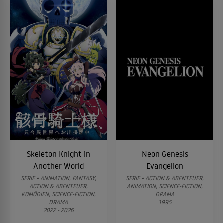
Skeleton Knight in
Neon Genesis
Another World
Evangelion
SERIE • ANIMATION, FANTASY,
SERIE • ACTION & ABENTEUER,
ACTION & ABENTEUER,
ANIMATION, SCIENCE-FICTION,
KOMÖDIEN, SCIENCE-FICTION,
DRAMA
DRAMA
1995
2022 - 2026