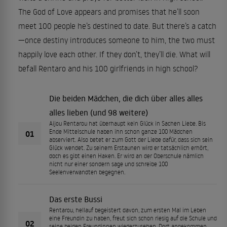
The God of Love appears and promises that he’ll soon
meet 100 people he’s destined to date. But there’s a catch
—once destiny introduces someone to him, the two must
happily love each other. If they don’t, they’ll die. What will
befall Rentaro and his 100 girlfriends in high school?
Die beiden Mädchen, die dich über alles alles
alles lieben (und 98 weitere)
Aijou Rentarou hat überhaupt kein Glück in Sachen Liebe. Bis
Ende Mittelschule haben ihn schon ganze 100 Mädchen
01
abserviert. Also betet er zum Gott der Liebe dafür, dass sich sein
Glück wendet. Zu seinem Erstaunen wird er tatsächlich erhört,
doch es gibt einen Haken. Er wird an der Oberschule nämlich
nicht nur einer sondern sage und schreibe 100
Seelenverwandten begegnen.
Das erste Bussi
Rentarou, hellauf begeistert davon, zum ersten Mal im Leben
eine Freundin zu haben, freut sich schon riesig auf die Schule und
02
seine beiden Freundinnen wiederzusehen. Dort angekommen