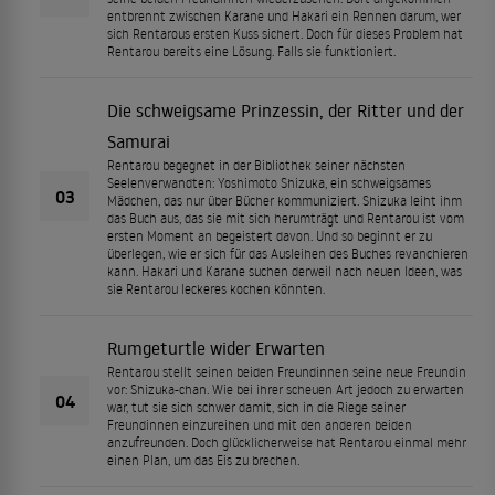
entbrennt zwischen Karane und Hakari ein Rennen darum, wer
sich Rentarous ersten Kuss sichert. Doch für dieses Problem hat
Rentarou bereits eine Lösung. Falls sie funktioniert.
Die schweigsame Prinzessin, der Ritter und der
Samurai
Rentarou begegnet in der Bibliothek seiner nächsten
Seelenverwandten: Yoshimoto Shizuka, ein schweigsames
03
Mädchen, das nur über Bücher kommuniziert. Shizuka leiht ihm
das Buch aus, das sie mit sich herumträgt und Rentarou ist vom
ersten Moment an begeistert davon. Und so beginnt er zu
überlegen, wie er sich für das Ausleihen des Buches revanchieren
kann. Hakari und Karane suchen derweil nach neuen Ideen, was
sie Rentarou leckeres kochen könnten.
Rumgeturtle wider Erwarten
Rentarou stellt seinen beiden Freundinnen seine neue Freundin
vor: Shizuka-chan. Wie bei ihrer scheuen Art jedoch zu erwarten
04
war, tut sie sich schwer damit, sich in die Riege seiner
Freundinnen einzureihen und mit den anderen beiden
anzufreunden. Doch glücklicherweise hat Rentarou einmal mehr
einen Plan, um das Eis zu brechen.