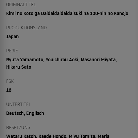
ORIGINALTITEL
Kimi no Koto ga Daidaidaidaidaisuki na 100-nin no Kanojo
PRODUKTIONSLAND
Japan
REGIE
Ryuta Yamamoto, Youichirou Aoki, Masanori Miyata,
Hikaru Sato
FSK
16
UNTERTITEL
Deutsch, Englisch
BESETZUNG
Wataru Katoh, Kaede Hondo, Miyu Tomita, Maria