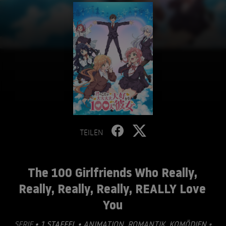
TEILEN
The 100 Girlfriends Who Really,
Really, Really, Really, REALLY Love
You
SERIE
• 1 STAFFEL •
ANIMATION
,
ROMANTIK
,
KOMÖDIEN
•