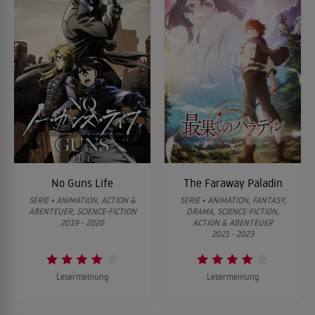
No Guns Life
The Faraway Paladin
SERIE • ANIMATION, ACTION &
SERIE • ANIMATION, FANTASY,
ABENTEUER, SCIENCE-FICTION
DRAMA, SCIENCE-FICTION,
2019 - 2020
ACTION & ABENTEUER
2021 - 2023
Lesermeinung
Lesermeinung