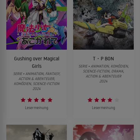
Gushing over Magical
T・P BON
Girls
SERIE • ANIMATION, KOMÖDIEN,
SCIENCE-FICTION, DRAMA,
SERIE • ANIMATION, FANTASY,
ACTION & ABENTEUER
ACTION & ABENTEUER,
2024
KOMÖDIEN, SCIENCE-FICTION
2024
Lesermeinung
Lesermeinung