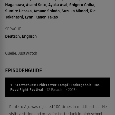
Naganawa, Asami Seto, Ayaka Asai, Shigeru Chiba,
Sumire Uesaka, Amane Shindo, Suzuko Mimori, Rie
Takahashi, Lynn, Kanon Takao
SPRACHE
Deutsch, Englisch
Quelle: JustWatch
EPISODENGUIDE
1. Startschuss! Erbitterter Kampf! Endergebnis! Das
Food Fight Festival
(12 Episoden • 2023)
Rentaro Aijo was rejected 100 times in middle school. He
visits a shrine and prays for better luck in high school.