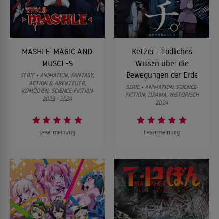
MASHLE: MAGIC AND
Ketzer - Tödliches
MUSCLES
Wissen über die
Bewegungen der Erde
SERIE • ANIMATION, FANTASY,
ACTION & ABENTEUER,
SERIE • ANIMATION, SCIENCE-
KOMÖDIEN, SCIENCE-FICTION
FICTION, DRAMA, HISTORISCH
2023 - 2024
2024
Lesermeinung
Lesermeinung