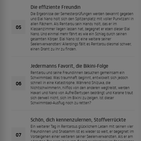
Die effiziente Freundin
Die Ergebnisse der Semesterprüfungen werden bekannt gegeben
und Eiai Nano holt sich den Spitzenplatz mit voller Punktzahl in
allen Fächern. Als Rentarou sein Handy holt, das er im
05
Klassenzimmer liegen lassen hat, begegnet er eben dieser Eiai
Nano. Und einmal mehr fährt es wie ein Schlag durch seinen
gesamten Körper. Eiai Nano ist eine weitere seiner
Seelenverwandten! Allerdings fällt es Rentarou diesmal schwer,
einen Draht zu ihr zu finden.
Jedermanns Favorit, die Bikini-Folge
Rentarou und seine Freundinnen besuchen gemeinsam ein
Schwimmbad. Was traumhaft beginnt, entwickelt sich jedoch
06
schnell in eine Katastrophe. Während Shizuka, die
Nichtschwimmerin, hilflos von den anderen wegtreibt, werden
Hakari und Nano von Aufreißertypen bedrängt und Karane traut
sich derweil nicht, sich im Bikini zu zeigen. Ist dieser
Schwimmbad-Ausflug noch zu retten?
Schön, dich kennenzulernen, Stoffverrückte
Ein weiterer Tag in Rentarous glücklichem Leben mit seinen vier
Freundinnen und Shabamm ist es wieder so weit, er begegnet im
07
Vorbeigehen einer weiteren seiner Seelenverwandten. Als er am