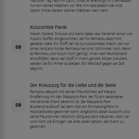
nächsten Tag nach ihr sucht, findet er allerdings im Chemielabor
nur ein kleines Mädchen vor. Wie ihm bald jedoch klar wird,
steckt hinter diesem kleinen Mädchen weit mehr.
Kuszombie Panik
Hakari, Karane, Shizuka und Nano haben aus Versehen einen von
Kusuris Stoffen eingenommen, der für Rentarou bestimmt
gewesen wäre. Ein Stoff, der sie zu Kusszombies macht, die nun
08
ohne Verstand hinter Rentarou her sind. Schlimmer noch: Wenn
es Rentarou und Kusuri nicht gelingt, ihnen den Neutralisator
einzuflößen, bevor der Stoff in ihrem ganzen Körper zirkuliert,
werden sie für immer so bleiben. Ein Wettlauf gegen die Zeit
beginnt.
Der Kreuzzug für die Liebe und die Seele
Rentarou besucht mit seinen Freundinnen auf Hakaris
Empfehlung hin den Rabuzono-Park, der für ein besonderes
monatliches Event bekannt ist. Der Rabuzono-Park
09
Blumenstraußwurf, bei dem man ein Erinnerungsfoto im
Hochzeitskleid gewinnen kann. Angesichts dieser Aussicht sind
seine Freundinnen natürlich völlig aus dem Häuschen, doch sie
sind nicht die Einzigen, die alles daran setzen, das Event zu
gewinnen.