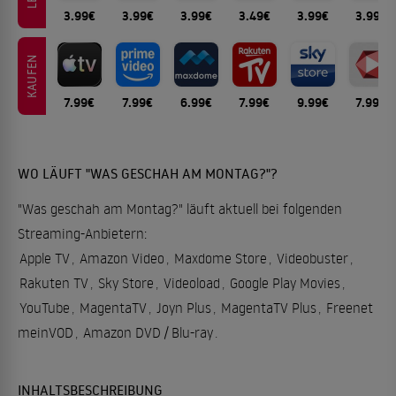
3.99€
3.99€
3.99€
3.49€
3.99€
3.99€
KAUFEN
7.99€
7.99€
6.99€
7.99€
9.99€
7.99€
WO LÄUFT "WAS GESCHAH AM MONTAG?"?
"Was geschah am Montag?" läuft aktuell bei folgenden
Streaming-Anbietern:
Apple TV
,
Amazon Video
,
Maxdome Store
,
Videobuster
,
Rakuten TV
,
Sky Store
,
Videoload
,
Google Play Movies
,
YouTube
,
MagentaTV
,
Joyn Plus
,
MagentaTV Plus
,
Freenet
meinVOD
,
Amazon DVD / Blu-ray
.
INHALTSBESCHREIBUNG