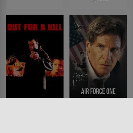
Out for a Kill: Tong
Air Force One
Tattoos - Das Tor zur
FILM • ACTION & ABENTEUER,
DRAMA, MYSTERY & THRILLER,
Hölle
KRIMI
FILM • ACTION & ABENTEUER,
1997 • 120 MIN.