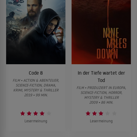
Code 8
In der Tiefe wartet der
Tod
FILM • ACTION & ABENTEUER,
SCIENCE-FICTION, DRAMA,
FILM • PRODUZIERT IN EUROPA,
KRIMI, MYSTERY & THRILLER
SCIENCE-FICTION, HORROR,
2019 • 99 MIN.
MYSTERY & THRILLER
2009 • 86 MIN.
Lesermeinung
Lesermeinung