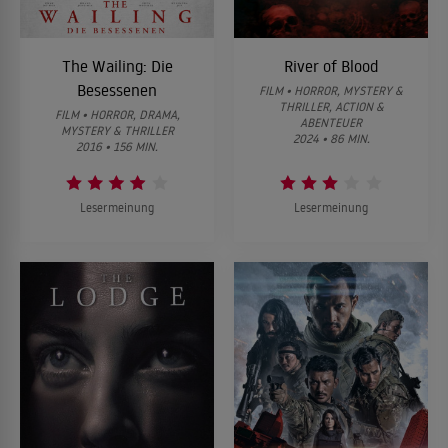
The Wailing: Die
River of Blood
Besessenen
FILM • HORROR, MYSTERY &
THRILLER, ACTION &
FILM • HORROR, DRAMA,
ABENTEUER
MYSTERY & THRILLER
2024 • 86 MIN.
2016 • 156 MIN.
Lesermeinung
Lesermeinung