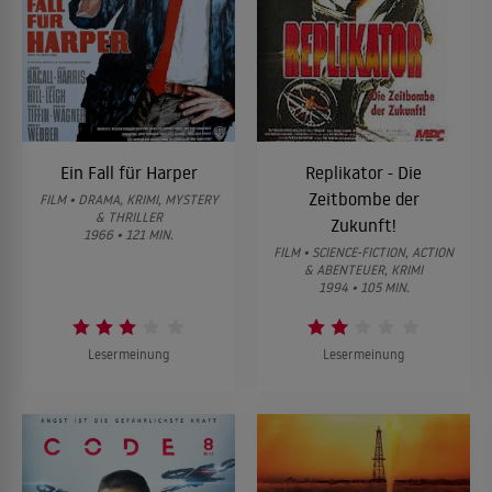
Ein Fall für Harper
Replikator - Die
Zeitbombe der
FILM • DRAMA, KRIMI, MYSTERY
& THRILLER
Zukunft!
1966 • 121 MIN.
FILM • SCIENCE-FICTION, ACTION
& ABENTEUER, KRIMI
1994 • 105 MIN.
Lesermeinung
Lesermeinung