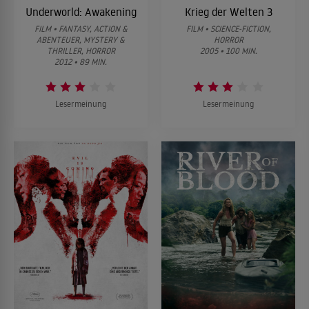
Underworld: Awakening
Krieg der Welten 3
FILM • FANTASY, ACTION &
FILM • SCIENCE-FICTION,
ABENTEUER, MYSTERY &
HORROR
THRILLER, HORROR
2005 • 100 MIN.
2012 • 89 MIN.
Lesermeinung
Lesermeinung