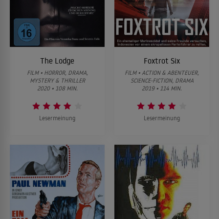
The Lodge
Foxtrot Six
FILM • HORROR, DRAMA,
FILM • ACTION & ABENTEUER,
MYSTERY & THRILLER
SCIENCE-FICTION, DRAMA
2020 • 108 MIN.
2019 • 114 MIN.
Lesermeinung
Lesermeinung