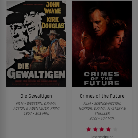
Die Gewaltigen
Crimes of the Future
FILM • WESTERN, DRAMA,
FILM • SCIENCE-FICTION,
ACTION & ABENTEUER, KRIMI
HORROR, DRAMA, MYSTERY &
1967 • 101 MIN.
THRILLER
2022 • 107 MIN.
Lesermeinung