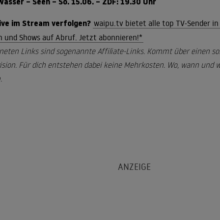
Wasser – Seen – So. 15.06. – ZDF: 19.30 Uhr
 live im Stream verfolgen?
waipu.tv bietet alle top TV-Sender i
en und Shows auf Abruf. Jetzt abonnieren!*
neten Links sind sogenannte Affiliate-Links. Kommt über einen so
ision. Für dich entstehen dabei keine Mehrkosten. Wo, wann und wi
.