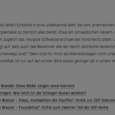
by liefert Einblicke in eine unbekannte Welt, die vom artenreich
spektakel so ziemlich alles bietet. Etwa am schwedischen Vänern
n zugleich das riesigste Süßwasserarchipel des Kontinents bildet. U
gt auf, dass auch See-Bewohner wie der Hecht zahlreiche Geheimn
 unterwegs sind? "Seen sind für mich als Meeresbiologen nicht unbe
nvielfalt ist nur auf den ersten Blick etwas geringer als in einem M
Wandel: Diese Bilder zeigen seine Karriere
mögen: Wie reich ist die Schlager-Queen wirklich?
n Wasser – Palau, Inselwelten des Pazifiks": Kritik zur ZDF-Doku
n Wasser – Flussdeltas": Kritik zum zweiten Teil der ZDF-Reihe