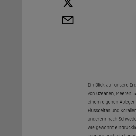
Ein Blick auf unsere Er
von Ozeanen, Meeren, S
einem eigenen Ableger 
Flussdeltas und Koralle
anderem nach Schweden
wie gewohnt eindrückli
sondern auch die Legen