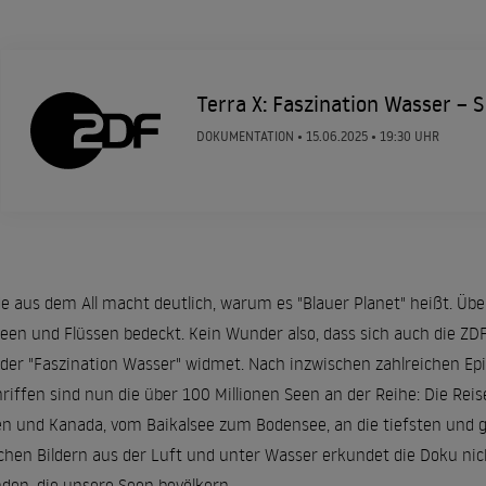
Terra X: Faszination Wasser – 
DOKUMENTATION •
15.06.2025
• 19:30 UHR
de aus dem All macht deutlich, warum es "Blauer Planet" heißt. Übe
een und Flüssen bedeckt. Kein Wunder also, dass sich auch die ZDF
der "Faszination Wasser" widmet. Nach inzwischen zahlreichen Epi
nriffen sind nun die über 100 Millionen Seen an der Reihe: Die Reis
 und Kanada, vom Baikalsee zum Bodensee, an die tiefsten und g
chen Bildern aus der Luft und unter Wasser erkundet die Doku ni
den, die unsere Seen bevölkern.