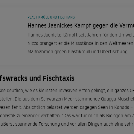
PLASTIKMÜLL UND FISCHFANG
Hannes Jaenickes Kampf gegen die Verm
Hannes Jaenicke kämpft seit Jahren für den Umwelt
Nizza prangert er die Missstände in den Weltmeeren
Maßnahmen gegen Plastikmüll und Überfischung.
fswracks und Fischtaxis
e deutlich, wie es kleinsten invasiven Arten gelingt, ein ganzes 
stellen: Die aus dem Schwarzen Meer stammende Quagga-Muschel f
sen fehlt. Absichtlich belastet werden dagegen Seen in Kanada – 
oplastik zueinander verhalten. "Das war für mich als Biologen am 
e äußerst spannende Forschung und vor allen Dingen auch eine sehr