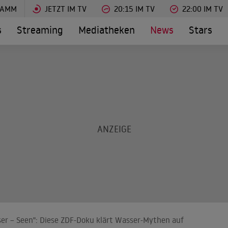
RAMM
JETZT IM TV
20:15 IM TV
22:00 IM TV
s
Streaming
Mediatheken
News
Stars
ser – Seen": Diese ZDF-Doku klärt Wasser-Mythen auf