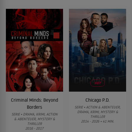
HOT
Criminal Minds: Beyond
Chicago P.D.
Borders
SERIE • ACTION & ABENTEUER,
DRAMA, KRIMI, MYSTERY &
SERIE • DRAMA, KRIMI, ACTION
THRILLER
& ABENTEUER, MYSTERY &
2014 - 2026 • 41 MIN.
THRILLER
2016 - 2017