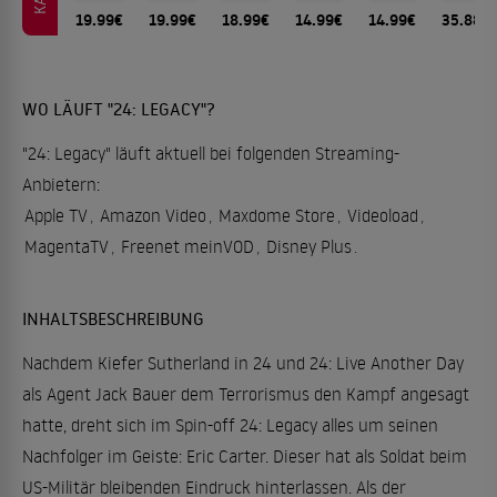
19.99€
19.99€
18.99€
14.99€
14.99€
35.88€
WO LÄUFT "24: LEGACY"?
"24: Legacy" läuft aktuell bei folgenden Streaming-
Anbietern:
Apple TV
,
Amazon Video
,
Maxdome Store
,
Videoload
,
MagentaTV
,
Freenet meinVOD
,
Disney Plus
.
INHALTSBESCHREIBUNG
Nachdem Kiefer Sutherland in 24 und 24: Live Another Day
als Agent Jack Bauer dem Terrorismus den Kampf angesagt
hatte, dreht sich im Spin-off 24: Legacy alles um seinen
Nachfolger im Geiste: Eric Carter. Dieser hat als Soldat beim
US-Militär bleibenden Eindruck hinterlassen. Als der