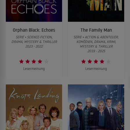
Orphan Black: Echoes
The Family Man
SERIE • SCIENCE-FICTION,
SERIE • ACTION & ABENTEUER,
DRAMA, MYSTERY & THRILLER
KOMÖDIEN, DRAMA, KRIMI,
2023 - 2022
MYSTERY & THRILLER
2019 - 2025
Lesermeinung
Lesermeinung