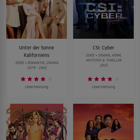
Unter der Sonne
CSI: Cyber
Kaliforniens
SERIE • DRAMA, KRIMI,
MYSTERY & THRILLER
SERIE • ROMANTIK, DRAMA
2015
1979 - 1992
Lesermeinung
Lesermeinung