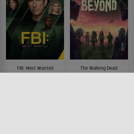
FBI: Most Wanted
The Walking Dead:
World Beyond
SERIE • ACTION & ABENTEUER,
DRAMA, MYSTERY & THRILLER,
SERIE • SCIENCE-FICTION,
KRIMI, ROMANTIK
HORROR, DRAMA
2020 - 2024 • 42 MIN.
2020 - 2021
Lesermeinung
Lesermeinung