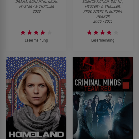
DRAMA, ROMANTIK, KRIMI,
SCIENCE-FICTION, DRAMA,
MYSTERY & THRILLER
MYSTERY & THRILLER,
2023
PRODUZIERT IN EUROPA,
HORROR
2006 - 2011
Lesermeinung
Lesermeinung