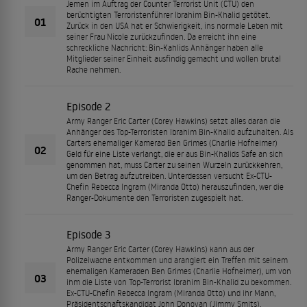
Jemen im Auftrag der Counter Terrorist Unit (CTU) den
berüchtigten Terroristenführer Ibrahim Bin-Khalid getötet.
01
Zurück in den USA hat er Schwierigkeit, ins normale Leben mit
seiner Frau Nicole zurückzufinden. Da erreicht ihn eine
schreckliche Nachricht: Bin-Kahlids Anhänger haben alle
Mitglieder seiner Einheit ausfindig gemacht und wollen brutal
Rache nehmen.
Episode 2
Army Ranger Eric Carter (Corey Hawkins) setzt alles daran die
Anhänger des Top-Terroristen Ibrahim Bin-Khalid aufzuhalten. Als
Carters ehemaliger Kamerad Ben Grimes (Charlie Hofheimer)
02
Geld für eine Liste verlangt, die er aus Bin-Khalids Safe an sich
genommen hat, muss Carter zu seinen Wurzeln zurückkehren,
um den Betrag aufzutreiben. Unterdessen versucht Ex-CTU-
Chefin Rebecca Ingram (Miranda Otto) herauszufinden, wer die
Ranger-Dokumente den Terroristen zugespielt hat.
Episode 3
Army Ranger Eric Carter (Corey Hawkins) kann aus der
Polizeiwache entkommen und arangiert ein Treffen mit seinem
ehemaligen Kameraden Ben Grimes (Charlie Hofheimer), um von
03
ihm die Liste von Top-Terrorist Ibrahim Bin-Khalid zu bekommen.
Ex-CTU-Chefin Rebecca Ingram (Miranda Otto) und ihr Mann,
Präsidentschaftskandidat John Donovan (Jimmy Smits),