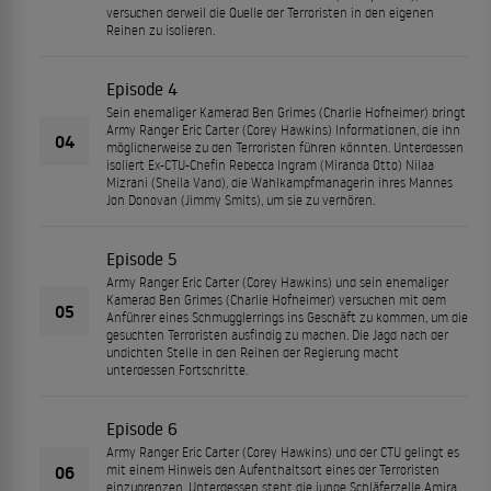
versuchen derweil die Quelle der Terroristen in den eigenen
Reihen zu isolieren.
Episode 4
Sein ehemaliger Kamerad Ben Grimes (Charlie Hofheimer) bringt
Army Ranger Eric Carter (Corey Hawkins) Informationen, die ihn
04
möglicherweise zu den Terroristen führen könnten. Unterdessen
isoliert Ex-CTU-Chefin Rebecca Ingram (Miranda Otto) Nilaa
Mizrani (Sheila Vand), die Wahlkampfmanagerin ihres Mannes
Jon Donovan (Jimmy Smits), um sie zu verhören.
Episode 5
Army Ranger Eric Carter (Corey Hawkins) und sein ehemaliger
Kamerad Ben Grimes (Charlie Hofheimer) versuchen mit dem
05
Anführer eines Schmugglerrings ins Geschäft zu kommen, um die
gesuchten Terroristen ausfindig zu machen. Die Jagd nach der
undichten Stelle in den Reihen der Regierung macht
unterdessen Fortschritte.
Episode 6
Army Ranger Eric Carter (Corey Hawkins) und der CTU gelingt es
06
mit einem Hinweis den Aufenthaltsort eines der Terroristen
einzugrenzen. Unterdessen steht die junge Schläferzelle Amira