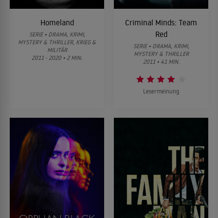
Homeland
Criminal Minds: Team
Red
SERIE • DRAMA, KRIMI,
MYSTERY & THRILLER, KRIEG &
SERIE • DRAMA, KRIMI,
MILITÄR
MYSTERY & THRILLER
2011 - 2020 • 2 MIN.
2011 • 41 MIN.
Lesermeinung