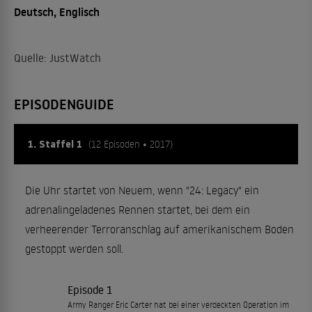
Deutsch, Englisch
Quelle: JustWatch
EPISODENGUIDE
1. Staffel 1
(12 Episoden • 2017)
Die Uhr startet von Neuem, wenn "24: Legacy" ein
adrenalingeladenes Rennen startet, bei dem ein
verheerender Terroranschlag auf amerikanischem Boden
gestoppt werden soll.
Episode 1
Army Ranger Eric Carter hat bei einer verdeckten Operation im