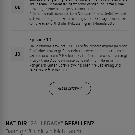
abzuriegeln. Unterdessen gerät Army Ranger Eric Carter (Corey
09
Hawkins) in eine brenzlige Situation. Und
Präsidentschaftskandidat John Donovan (Jimmy Smits) wendet
sich vor einer großen Entscheidung seiner Kampagne wieder an
seine Frau EX-CTU-Chefin Rebecca Ingram (Miranda Otto).
Episode 10
Ein Telefonanruf zwingt EX-CTU-Chefin Rebecca Ingram (Miranda
Otto) eine schwierige Entscheidung zwischen ihrer beruflichen
10
Karriere und ihrem Privatleben zu treffen. Unterdessen verlangt
Nicole (Anna Diop) eine Aussprache mit ihrem Mann Army
Ranger Eric Carter (Corey Hawkins) über ihre Beziehung und
seine Zukunft in der CTU.
ALLES ZEIGEN ↓
HAT DIR
"24: LEGACY"
GEFALLEN?
Dann gefällt dir vielleicht auch: