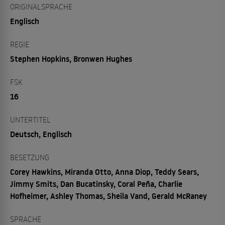
ORIGINALSPRACHE
Englisch
REGIE
Stephen Hopkins, Bronwen Hughes
FSK
16
UNTERTITEL
Deutsch, Englisch
BESETZUNG
Corey Hawkins, Miranda Otto, Anna Diop, Teddy Sears,
Jimmy Smits, Dan Bucatinsky, Coral Peña, Charlie
Hofheimer, Ashley Thomas, Sheila Vand, Gerald McRaney
SPRACHE