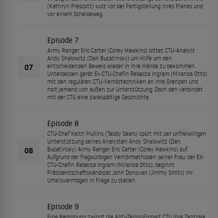
(Kathryn Prescott) kurz vor der Fertigstellung ihres Planes und
vor einem Scheideweg.
Episode 7
Army Ranger Eric Carter (Corey Hawkins) bittet CTU-Analyst
Andy Shalowitz (Dan Bucatinsky) um Hilfe um den
07
entscheidenden Beweis wieder in ihre Hände zu bekommen.
Unterdessen gerät Ex-CTU-Chefin Rebecca Ingram (Miranda Otto)
mit den regulären CTU-Verhörtechniken an ihre Grenzen und
holt jemand von außen zur Unterstützung. Doch den verbindet
mit der CTU eine zwiespältige Geschichte.
Episode 8
CTU-Chef Keith Mullins (Teddy Sears) spürt mit der unfreiwilligen
Unterstützung seines Analysten Andy Shalowitz (Dan
08
Bucatinsky) Army Ranger Eric Carter (Corey Hawkins) auf.
Aufgrund der fragwürdigen Verhörmethoden seiner Frau, der EX-
CTU-Chefin Rebecca Ingram (Miranda Otto), beginnt
Präsidentschaftskandidat John Donovan (Jimmy Smits) ihr
Urteilsvermögen in Frage zu stellen.
Episode 9
Eine Bedrohung zwingt die Anti-Terror-Einheit CTU ihre Zentrale