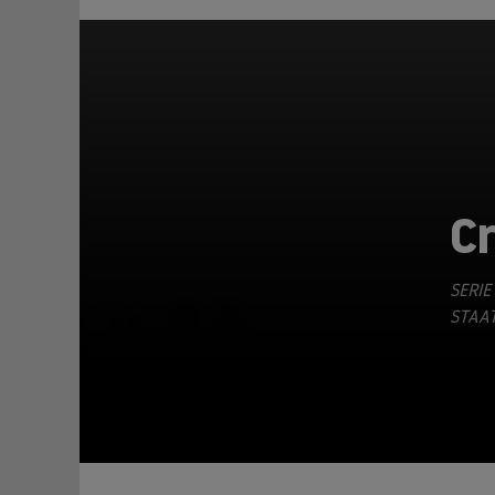
C
SERIE
TEILEN
STAAT