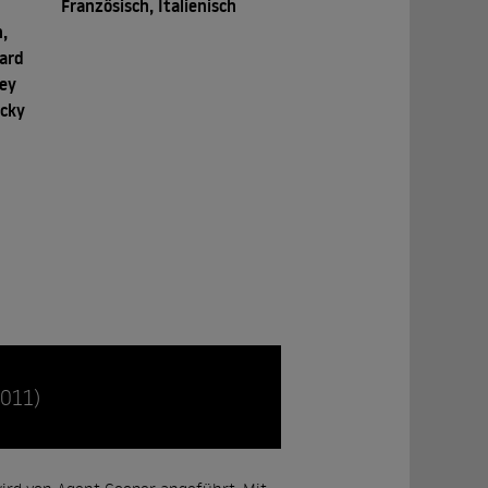
Französisch, Italienisch
n,
hard
oey
icky
2011)