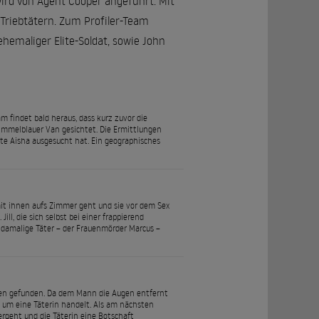
ird von Agent Cooper angeführt. Mit
riebtätern. Zum Profiler-Team
ehemaliger Elite-Soldat, sowie John
m findet bald heraus, dass kurz zuvor die
immelblauer Van gesichtet. Die Ermittlungen
rte Aisha ausgesucht hat. Ein geographisches
mit ihnen aufs Zimmer geht und sie vor dem Sex
ll, die sich selbst bei einer frappierend
r damalige Täter – der Frauenmörder Marcus –
agen gefunden. Da dem Mann die Augen entfernt
ch um eine Täterin handelt. Als am nächsten
ergeht und die Täterin eine Botschaft