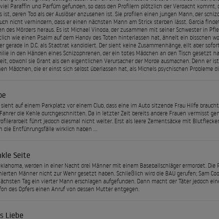
 viel Paraffin und Parfüm gefunden, so dass den Profilern plötzlich der Verdacht kommt, 
 ist, deren Tod als der Auslöser anzusehen ist. Sie profilen einen jungen Mann, der schiz
ch nicht verhindern, dass er einen nächsten Mann am Strick sterben lässt. Garcia fin
 des Mörders heraus. Es ist Michael Vinoda, der zusammen mit seiner Schwester in Pfleg
lich wie einen Psalm auf dem Handy des Toten hinterlassen hat, ähnelt ein bisschen 
der gerade in D.C. als Stadtrat kandidiert. Der sieht keine Zusammenhänge, eilt aber so
ilie in den Händen eines Schizophrenen, der ein totes Mädchen an den Tisch gesetzt ha
eit, obwohl sie Grant als den eigentlichen Verursacher der Morde ausmachen. Denn er is
en Mädchen, die er einst sich selbst überlassen hat, als Michels psychischen Probleme d
oe
sieht auf einem Parkplatz vor einem Club, dass eine im Auto sitzende Frau Hilfe braucht. 
ahrer die Kehle durchgeschnitten. Da in letzter Zeit bereits andere Frauen vermisst ge
rofilerarbeit führt jedoch diesmal nicht weiter. Erst als leere Zementsäcke mit Blutfleck
 die Entführungsfälle wirklich haben …
kle Seite
 Oklahoma, werden in einer Nacht drei Männer mit einem Baseballschläger ermordet. Die Po
nierten Männer nicht zur Wehr gesetzt haben. Schließlich wird die BAU gerufen; Sam Co
ächsten Tag ein vierter Mann erschlagen aufgefunden. Dann macht der Täter jedoch ei
fon des Opfers einen Anruf von dessen Mutter entgegen.
s Liebe