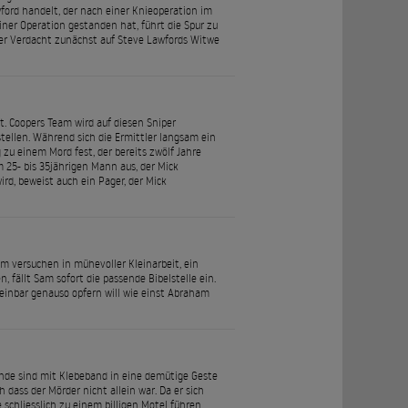
wford handelt, der nach einer Knieoperation im
iner Operation gestanden hat, führt die Spur zu
 der Verdacht zunächst auf Steve Lawfords Witwe
t. Coopers Team wird auf diesen Sniper
stellen. Während sich die Ermittler langsam ein
 zu einem Mord fest, der bereits zwölf Jahre
m 25- bis 35jährigen Mann aus, der Mick
ird, beweist auch ein Pager, der Mick
m versuchen in mühevoller Kleinarbeit, ein
, fällt Sam sofort die passende Bibelstelle ein.
heinbar genauso opfern will wie einst Abraham
Hände sind mit Klebeband in eine demütige Geste
 dass der Mörder nicht allein war. Da er sich
schliesslich zu einem billigen Motel führen.