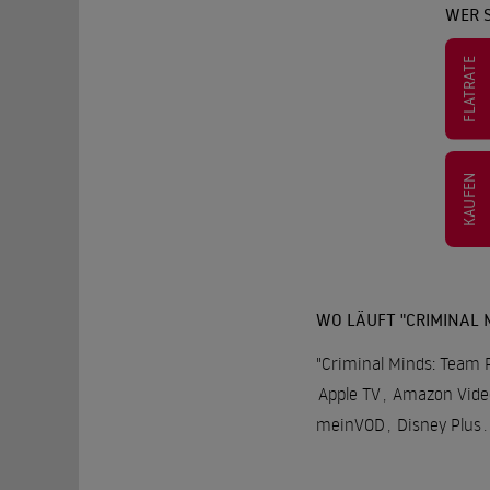
WER S
FLATRATE
KAUFEN
WO LÄUFT "CRIMINAL 
"Criminal Minds: Team R
Apple TV
,
Amazon Vide
meinVOD
,
Disney Plus
.