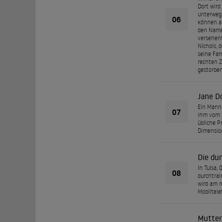
Dort wird
unterwegs
06
können au
den Namen
versehent
Nichols, 
seine Fam
rechten Z
gestorben
Jane D
Ein Mann 
07
ihm vom F
übliche P
Dimension
Die dun
In Tulsa,
08
durchtrai
wird am n
Mobiltele
Mutter