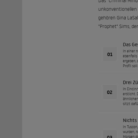
Das "Criminal Mind
unkonventionellen
gehören Gina LaSall
"Prophet" Sims, der
Das Ge
In einer 
01
ebenfalls
ergeben, 
Profil so
Drei Z
In Cincin
02
ersticht. 
ähnlichen
sitzt daf
Nichts
In Tuscon
wurden, r
03
Morgen di