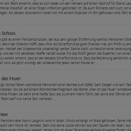
ln will. Beth erkennt, dass es sich dabei um den Verweis auf einen Nachruf für Steve La
orial Hospital“ an einer Staph-Infektion gestorben ist. Da auch Richards dort kurz vor e
rgen. Als dessen Assistentin Karen tot mit einem Eispicker im Ohr gefunden wird, fällt
n Schuss
o gibt es einen Fensterschützen, der aus sehr grosser Entfernung wahllos Menschen töte
, denn der Direktor hofft, dass Mick als Scharfschütze gute Chancen hat, ein Profil zu er
en, mordet der Unbekannte unbehelligt weiter. Garcia stellt schliesslich eine Verbindung
gt und der mit derselben Waffe verübt wurde. Für das Profil gehen die Experten von eine
zu wollen scheint, dass er der bessere Scharfschütze ist. Dass die Beziehung persönlich w
kt wird. Ab jetzt kündigt der Unbekannte jeden seiner Morde an …
t das Feuer
High School fallen zahlreiche Menschen einer Bombe zum Opfer. Sam Cooper und sein Tea
 erstellen. Als sie auf einem Rohrbombenfragment die Worte „Hier ist das Feuer“ entdecken
Kirche finden sie dann eine heiße Spur, die zu einem Mann führt, der seine drei Söhne sc
s Team darf nun keine Zeit verlieren …
nker
 Familienvater Kevin Laughlin wird in Joliet, Illinois erhängt im Wald gefunden. Seine 
 auch sein Mund ist verklebt. Sam und seine Leute können aus den Spuren viel lesen, auch
lang eines Highway bewegt, lassen sich an einer Tankstelle weitere Hinweise finden, die 