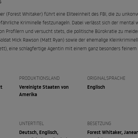
G
er (Forest Whitaker) führt eine Eliteeinheit des FBI, die zu unko
fährliche Kriminelle festzunageln. Dabei verlässt sich der mental 
 Profilern und versucht stets, die politische Bürokratie zu meide
-Soldat Mick Rawson (Matt Ryan) sowie der ehemalige Kleinkriminelle
rett), eine schlagfertige Agentin mit einem ganz besonders fei
PRODUKTIONSLAND
ORIGINALSPRACHE
ct
Vereinigte Staaten von
Englisch
Amerika
UNTERTITEL
BESETZUNG
Deutsch, Englisch,
Forest Whitaker, Janea