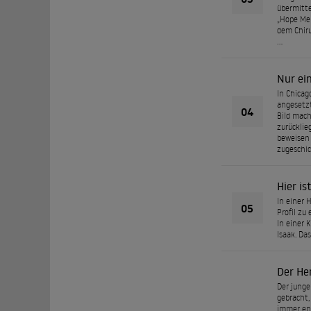
übermitte
„Hope Mem
dem Chiru
…
Nur ei
In Chicag
angesetzt
04
Bild mach
zurücklie
beweisen 
zugeschic
Hier is
In einer 
05
Profil zu
In einer 
Isaak. Da
Der He
Der junge
gebracht,
immer ent