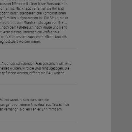
dass der Mörder mit einer frisch Verstorbenen
ophren ist. Nur knapp verfehlen sie ihn und
det dann durch abenteuerliche Kombinationen
efamilien aufgewachsen ist. Die Sätze, die er
wortverdreht dem Wahlkampfslogan von Grant
fort nach dem FBI-Besuch nach Hause und sieht
t. Aber diesmal kommen die Profiler zur
t der Vater des schizophrenen Michel und des
iagnostiziert worden waren.
Als er der schreienden Frau beistehen will, wird
meldet wurden, wird die BAU hinzugezogen. Die
en gefunden werden, erfährt die BAU, welche
lizei wundert sich, dass sich die
oper geht von einem Amoklauf aus. Tatsächlich
nen verhängnisvollen Fehler: Er nimmt am