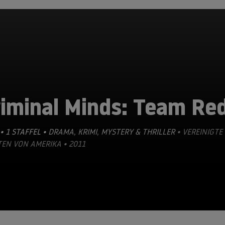
riminal Minds: Team Re
• 1 STAFFEL •
DRAMA
,
KRIMI
,
MYSTERY & THRILLER
• VEREINIGTE
EN VON AMERIKA • 2011