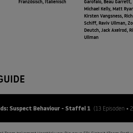
Französisch, Italienisch
Garofalo, Beau Garrett,
Michael Kelly, Matt Rya
Kirsten Vangsness, Ric
Schiff, Raviv Ullman, Z
Deutch, Jack Axelrod, R
Ullman
GUIDE
nds: Suspect Behaviour - Staffel 1
(13 Episoden • 