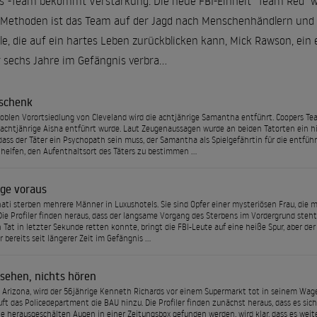
s"-Team bekommt Verstärkung: Die neue FBI-Einheit "Team Red" w
 Methoden ist das Team auf der Jagd nach Menschenhändlern und T
e, die auf ein hartes Leben zurückblicken kann, Mick Rawson, ein 
 sechs Jahre im Gefängnis verbra...
schenk
noblen Vorortsiedlung von Cleveland wird die achtjährige Samantha entführt. Coopers Tea
 achtjährige Aisha entführt wurde. Laut Zeugenaussagen wurde an beiden Tatorten ein h
dass der Täter ein Psychopath sein muss, der Samantha als Spielgefährtin für die entfüh
ll helfen, den Aufenthaltsort des Täters zu bestimmen …
üge voraus
nati sterben mehrere Männer in Luxushotels. Sie sind Opfer einer mysteriösen Frau, die 
Die Profiler finden heraus, dass der langsame Vorgang des Sterbens im Vordergrund steht. Ji
 Tat in letzter Sekunde retten konnte, bringt die FBI-Leute auf eine heiße Spur, aber de
ür bereits seit längerer Zeit im Gefängnis …
 sehen, nichts hören
, Arizona, wird der 56jährige Kenneth Richards vor einem Supermarkt tot in seinem W
uft das Policedepartment die BAU hinzu. Die Profiler finden zunächst heraus, dass es si
e herausgeschälten Augen in einer Zeitungsbox gefunden werden, wird klar, dass es weit