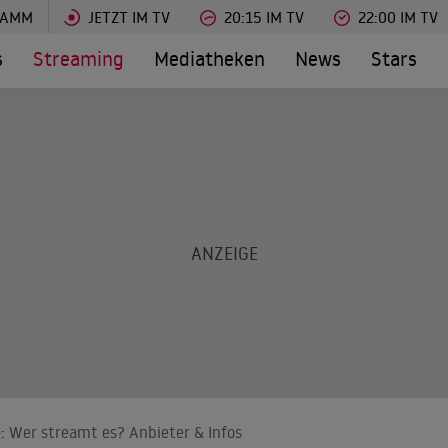
RAMM
JETZT IM TV
20:15 IM TV
22:00 IM TV
s
Streaming
Mediatheken
News
Stars
: Wer streamt es? Anbieter & Infos