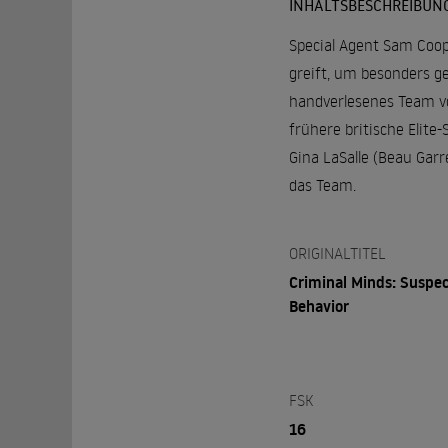
INHALTSBESCHREIBUN
Special Agent Sam Coop
greift, um besonders ge
handverlesenes Team von
frühere britische Elite
Gina LaSalle (Beau Gar
das Team.
ORIGINALTITEL
Criminal Minds: Suspe
Behavior
FSK
16