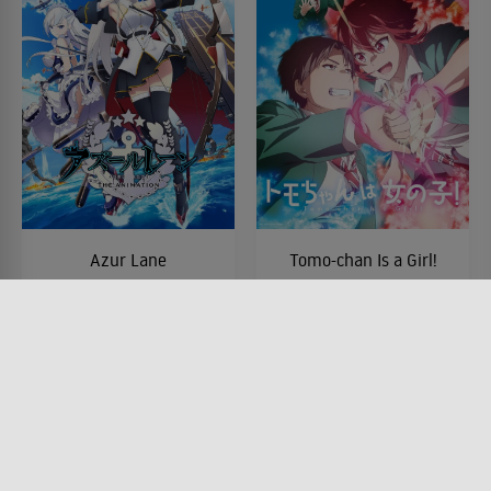
Azur Lane
Tomo-chan Is a Girl!
SERIE • ANIMATION, FANTASY,
SERIE • ANIMATION, KOMÖDIEN,
ACTION & ABENTEUER,
ROMANTIK, DRAMA
SCIENCE-FICTION, DRAMA
2023
2019
Lesermeinung
Lesermeinung