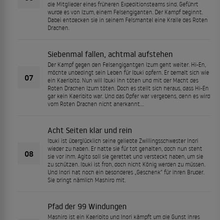
die Mitglieder eines früheren Expeditionsteams sind. Geführt
wurde es von Izum, einem Felsengiganten. Der Kampf beginnt.
Dabei entdecken sie in seinem Felsmantel eine Kralle des Roten
Drachen.
Siebenmal fallen, achtmal aufstehen
Der Kampf gegen den Felsengigantgen Izum geht weiter. Hi-En,
möchte unbedingt sein Leben für Ibuki opfern. Er bemalt sich wie
07
ein Kaeribito. Nun will Ibuki ihn töten und mit der Macht des
Roten Drachen Izum töten. Doch es stellt sich heraus, dass Hi-En
gar kein Kaeribito war. Und das Opfer war vergebens, denn es wird
vom Roten Drachen nicht anerkannt...
Acht Seiten klar und rein
Ibuki ist überglücklich seine geliebte Zwillingsschwester Inori
wieder zu haben. Er hatte sie für tot gehalten, doch nun steht
08
sie vor ihm. Agito soll sie gerettet und versteckt haben, um sie
zu schützen. Ibuki ist froh, doch nicht König werden zu müssen.
Und Inori hat noch ein besonderes „Geschenk" für ihren Bruder.
Sie bringt nämlich Mashiro mit.
Pfad der 99 Windungen
Mashiro ist ein Kaeribito und Inori kämpft um die Gunst ihres