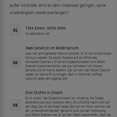
außer Kontrolle. Wird es dem Inselstaat gelingen, seine
Unabhängkeit wiederzuerlangen?
Töte Einen, rette Viele
01
No description yet.
Zwei Gesetze im Widerspruch
Ibuki hat seine geliebte Mashiro verloren. Er ist nun entschlossen
König zu werden. Da taucht Swallow auf, ein Ritter des
02
Schwarzen Drachens. Er soll ein Expeditionsteam zum Roten
Drachen zusammenstellen, das aus Vertretern von Kouran,
Donatia und Nil Kamui besteht. Ziel soll sein, den Roten Drachen
wieder zur Vernunft zu bringen. Doch in Wahrheit verfolgt
natürlich jeder sein eigenes Ziel.
Drei Stufen in Einem
Es ist soweit. Das Expeditionsteam ist vollzählig. Die Truppe,
bestehend aus Ibuki, Swallow, Meryl, Ro und Eiha macht sich auf
03
den Weg. Ziel ist die Stadt Haiga. Dort soll ein Mann wohnen, der
der „unsterbliche Händler" genannt wird, und der Verbindung
zum Roten Drachen hat. Er soll dem Team weiterhelfen. Doch die