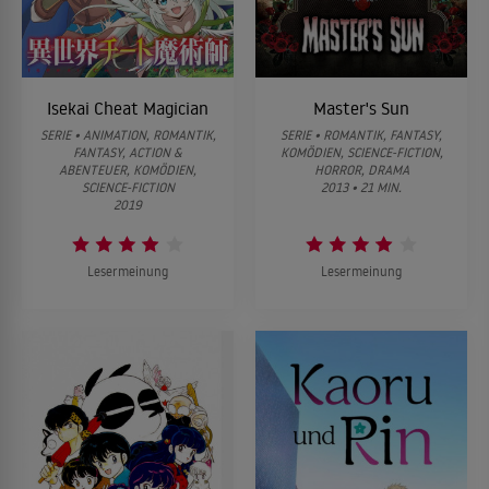
Isekai Cheat Magician
Master's Sun
SERIE • ANIMATION, ROMANTIK,
SERIE • ROMANTIK, FANTASY,
FANTASY, ACTION &
KOMÖDIEN, SCIENCE-FICTION,
ABENTEUER, KOMÖDIEN,
HORROR, DRAMA
SCIENCE-FICTION
2013 • 21 MIN.
2019
Lesermeinung
Lesermeinung