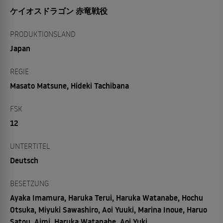
ケイオスドラゴン 赤竜戦役
PRODUKTIONSLAND
Japan
REGIE
Masato Matsune, Hideki Tachibana
FSK
12
UNTERTITEL
Deutsch
BESETZUNG
Ayaka Imamura, Haruka Terui, Haruka Watanabe, Hochu
Otsuka, Miyuki Sawashiro, Aoi Yuuki, Marina Inoue, Haruo
Satou, Aimi, Haruka Watanabe, Aoi Yuki