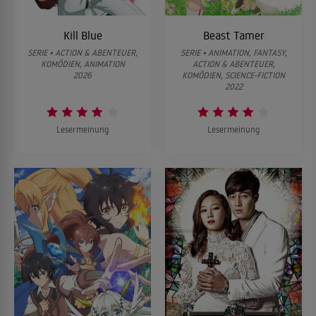
Kill Blue
Beast Tamer
SERIE • ACTION & ABENTEUER,
SERIE • ANIMATION, FANTASY,
KOMÖDIEN, ANIMATION
ACTION & ABENTEUER,
2026
KOMÖDIEN, SCIENCE-FICTION
2022
Lesermeinung
Lesermeinung