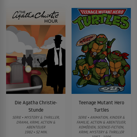
Die Agatha Christie-
Teenage Mutant Hero
Stunde
Turtles
SERIE • MYSTERY & THRILLER,
SERIE • ANIMATION, KINDER &
DRAMA, KRIMI, ACTION &
FAMILIE, ACTION & ABENTEUER,
ABENTEUER
KOMÖDIEN, SCIENCE-FICTION,
1982 • 52 MIN.
KRIMI, MYSTERY & THRILLER
1987 - 1996