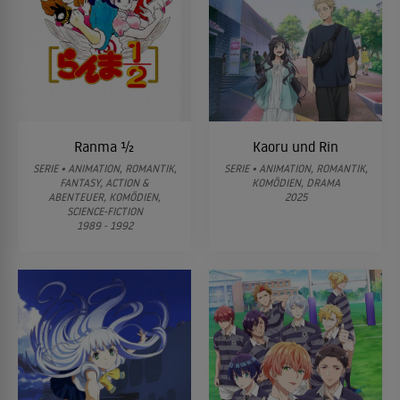
Ranma ½
Kaoru und Rin
SERIE • ANIMATION, ROMANTIK,
SERIE • ANIMATION, ROMANTIK,
FANTASY, ACTION &
KOMÖDIEN, DRAMA
ABENTEUER, KOMÖDIEN,
2025
SCIENCE-FICTION
1989 - 1992