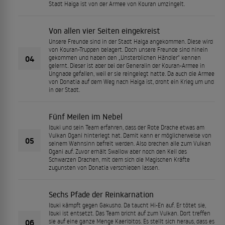
Stadt Haiga ist von der Armee von Kouran umzingelt.
Von allen vier Seiten eingekreist
Unsere Freunde sind in der Stadt Haiga angekommen. Diese wird
von Kouran-Truppen belagert. Doch unsere Freunde sind hinein
04
gekommen und haben den „Unsterblichen Händler" kennen
gelernt. Dieser ist aber bei der Generalin der Kouran-Armee in
Ungnade gefallen, weil er sie reingelegt hatte. Da auch die Armee
von Donatia auf dem Weg nach Haiga ist, droht ein Krieg um und
in der Stadt.
Fünf Meilen im Nebel
Ibuki und sein Team erfahren, dass der Rote Drache etwas am
Vulkan Ogani hinterlegt hat. Damit kann er möglicherweise von
05
seinem Wahnsinn befreit werden. Also brechen alle zum Vulkan
Ogani auf. Zuvor erhält Swallow aber noch den Keil des
Schwarzen Drachen, mit dem sich die Magischen Kräfte
zugunsten von Donatia verschieben lassen.
Sechs Pfade der Reinkarnation
Ibuki kämpft gegen Gakusho. Da taucht Hi-En auf. Er tötet sie,
Ibuki ist entsetzt. Das Team bricht auf zum Vulkan. Dort treffen
06
sie auf eine ganze Menge Kaeribitos. Es stellt sich heraus, dass es