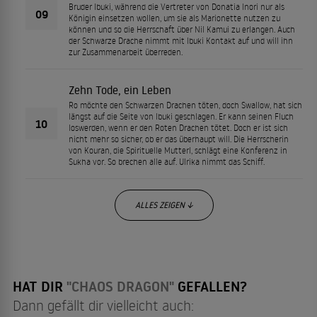
Bruder Ibuki, während die Vertreter von Donatia Inori nur als
09
Königin einsetzen wollen, um sie als Marionette nutzen zu
können und so die Herrschaft über Nil Kamui zu erlangen. Auch
der Schwarze Drache nimmt mit Ibuki Kontakt auf und will ihn
zur Zusammenarbeit überreden.
Zehn Tode, ein Leben
Ro möchte den Schwarzen Drachen töten, doch Swallow, hat sich
längst auf die Seite von Ibuki geschlagen. Er kann seinen Fluch
10
loswerden, wenn er den Roten Drachen tötet. Doch er ist sich
nicht mehr so sicher, ob er das überhaupt will. Die Herrscherin
von Kouran, die Spirituelle Mutterl, schlägt eine Konferenz in
Sukha vor. So brechen alle auf. Ulrika nimmt das Schiff.
ALLES ZEIGEN ↓
HAT DIR
"CHAOS DRAGON"
GEFALLEN?
Dann gefällt dir vielleicht auch: