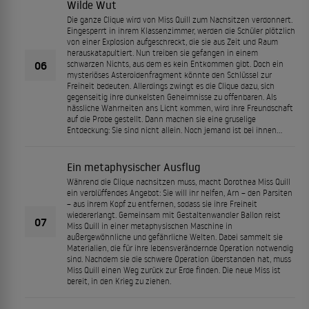
Wilde Wut
Die ganze Clique wird von Miss Quill zum Nachsitzen verdonnert.
Eingesperrt in ihrem Klassenzimmer, werden die Schüler plötzlich
von einer Explosion aufgeschreckt, die sie aus Zeit und Raum
herauskatapultiert. Nun treiben sie gefangen in einem
06
schwarzen Nichts, aus dem es kein Entkommen gibt. Doch ein
mysteriöses Asteroidenfragment könnte den Schlüssel zur
Freiheit bedeuten. Allerdings zwingt es die Clique dazu, sich
gegenseitig ihre dunkelsten Geheimnisse zu offenbaren. Als
hässliche Wahrheiten ans Licht kommen, wird ihre Freundschaft
auf die Probe gestellt. Dann machen sie eine gruselige
Entdeckung: Sie sind nicht allein. Noch jemand ist bei ihnen…
Ein metaphysischer Ausflug
Während die Clique nachsitzen muss, macht Dorothea Miss Quill
ein verblüffendes Angebot: Sie will ihr helfen, Arn – den Parsiten
– aus ihrem Kopf zu entfernen, sodass sie ihre Freiheit
wiedererlangt. Gemeinsam mit Gestaltenwandler Ballon reist
07
Miss Quill in einer metaphysischen Maschine in
außergewöhnliche und gefährliche Welten. Dabei sammelt sie
Materialien, die für ihre lebensverändernde Operation notwendig
sind. Nachdem sie die schwere Operation überstanden hat, muss
Miss Quill einen Weg zurück zur Erde finden. Die neue Miss ist
bereit, in den Krieg zu ziehen.