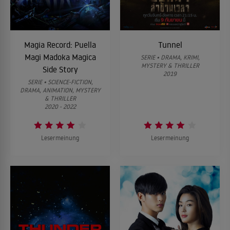
Magia Record: Puella
Tunnel
Magi Madoka Magica
SERIE • DRAMA, KRIMI,
MYSTERY & THRILLER
Side Story
2019
SERIE • SCIENCE-FICTION,
DRAMA, ANIMATION, MYSTERY
& THRILLER
2020 - 2022
Lesermeinung
Lesermeinung