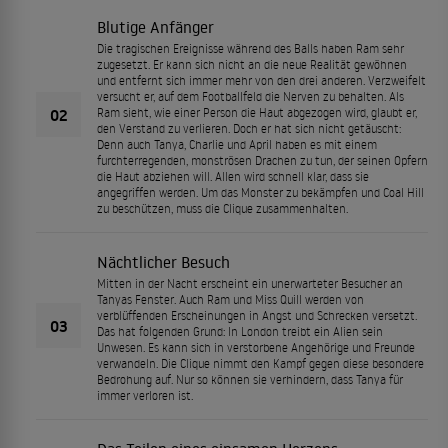
Blutige Anfänger
Die tragischen Ereignisse während des Balls haben Ram sehr
zugesetzt. Er kann sich nicht an die neue Realität gewöhnen
und entfernt sich immer mehr von den drei anderen. Verzweifelt
versucht er, auf dem Footballfeld die Nerven zu behalten. Als
02
Ram sieht, wie einer Person die Haut abgezogen wird, glaubt er,
den Verstand zu verlieren. Doch er hat sich nicht getäuscht:
Denn auch Tanya, Charlie und April haben es mit einem
furchterregenden, monströsen Drachen zu tun, der seinen Opfern
die Haut abziehen will. Allen wird schnell klar, dass sie
angegriffen werden. Um das Monster zu bekämpfen und Coal Hill
zu beschützen, muss die Clique zusammenhalten.
Nächtlicher Besuch
Mitten in der Nacht erscheint ein unerwarteter Besucher an
Tanyas Fenster. Auch Ram und Miss Quill werden von
verblüffenden Erscheinungen in Angst und Schrecken versetzt.
03
Das hat folgenden Grund: In London treibt ein Alien sein
Unwesen. Es kann sich in verstorbene Angehörige und Freunde
verwandeln. Die Clique nimmt den Kampf gegen diese besondere
Bedrohung auf. Nur so können sie verhindern, dass Tanya für
immer verloren ist.