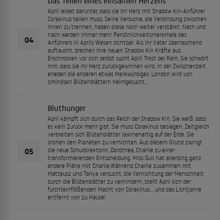
Das Teilen eines einsamen Herzens
April leidet darunter, dass sie ihr Herz mit Shadow Kin-Anführer
Corakinus teilen muss. Seine Versuche, die Verbindung zwischen
ihnen zu trennen, haben diese noch weiter verstärkt. Nach und
nach werden immer mehr Persönlichkeitsmerkmale des
04
Anführers in Aprils Wesen sichtbar. Als ihr Vater überraschend
auftaucht, brechen ihre neuen Shadow Kin Kräfte aus.
Erschrocken vor sich selbst sucht April Trost bei Ram. Sie schwört
ihm, dass sie ihr Herz zurückgewinnen wird. In der Zwischenzeit
erleben die anderen etwas Merkwürdiges: London wird von
ominösen Blütenblättern heimgesucht…
Bluthunger
April kämpft sich durch das Reich der Shadow Kin. Sie weiß, dass
es kein Zurück mehr gibt: Sie muss Corakinus besiegen. Zeitgleich
verbreiten sich Blütenblätter lawinenartig auf der Erde. Sie
drohen den Planeten zu vernichten. Aus diesem Grund zwingt
05
die neue Schuldirektorin, Dorothea, Charlie zu einer
transformierenden Entscheidung. Miss Quil hat allerding ganz
andere Pläne mit Charlie.Während Charlie zusammen mit
Matteusz und Tanya versucht, die Vernichtung der Menschheit
durch die Blütenblätter zu verhindern, stellt April sich der
furchteinflößenden Macht von Corakinus… und das Lichtjahre
entfernt von zu Hause!