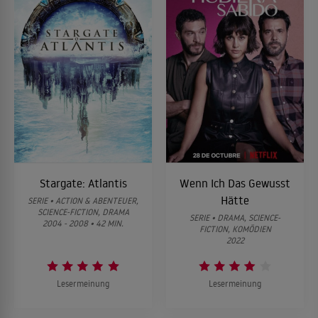
Stargate: Atlantis
Wenn Ich Das Gewusst
Hätte
SERIE • ACTION & ABENTEUER,
SCIENCE-FICTION, DRAMA
SERIE • DRAMA, SCIENCE-
2004 - 2008 • 42 MIN.
FICTION, KOMÖDIEN
2022
Lesermeinung
Lesermeinung