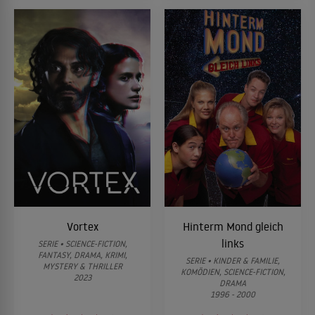
Vortex
Hinterm Mond gleich
links
SERIE • SCIENCE-FICTION,
FANTASY, DRAMA, KRIMI,
SERIE • KINDER & FAMILIE,
MYSTERY & THRILLER
KOMÖDIEN, SCIENCE-FICTION,
2023
DRAMA
1996 - 2000