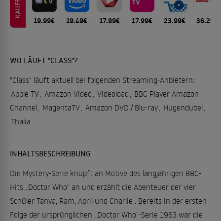
KAUFEN
19.99€
19.49€
17.99€
17.99€
23.99€
36.29€
WO LÄUFT "CLASS"?
"Class" läuft aktuell bei folgenden Streaming-Anbietern:
Apple TV
,
Amazon Video
,
Videoload
,
BBC Player Amazon
Channel
,
MagentaTV
,
Amazon DVD / Blu-ray
,
Hugendubel
,
Thalia
.
INHALTSBESCHREIBUNG
Die Mystery-Serie knüpft an Motive des langjährigen BBC-
Hits „Doctor Who“ an und erzählt die Abenteuer der vier
Schüler Tanya, Ram, April und Charlie . Bereits in der ersten
Folge der ursprünglichen „Doctor Who“-Serie 1963 war die