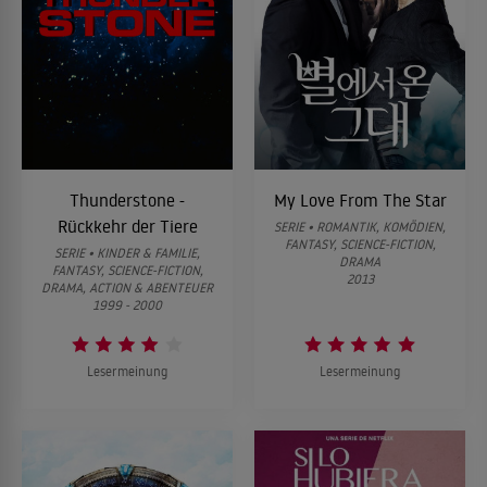
Thunderstone -
My Love From The Star
Rückkehr der Tiere
SERIE • ROMANTIK, KOMÖDIEN,
FANTASY, SCIENCE-FICTION,
SERIE • KINDER & FAMILIE,
DRAMA
FANTASY, SCIENCE-FICTION,
2013
DRAMA, ACTION & ABENTEUER
1999 - 2000
Lesermeinung
Lesermeinung