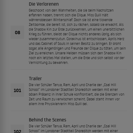
Die Verlorenen
Geschockt von den Wahrheiten, die sie beim Nachsitzen
erfahren haben, trennt sich die Clique. Miss Quill hält
währenddessen Winterschlaf. Doch sie ist eine tickende
Zeitbombe, die bereit ist, sich zu rächen, sobald sie erwacht. Als
die Shadow Kin zur Erde zurückkehren, um einen unerbittlichen
08
Krieg zu führen, bleibt der Clique nichts anderes übrig, als sich
wieder zusammenzutun. Corakinus ist entschlossen, Aprils Herz
und das Cabinet of Souls in seinen Besitz zu bringen. Er droht
sogar, alle Angehörigen und Freunde der Clique zu töten, um sein
Ziel zu erreichen. Unsere Helden müssen sich den Shadow Kin
noch ein letztes Mal stellen, um die Erde und sich selbst vor der
Vernichtung zu bewahren.
Trailer
Die vier Schüler Tanya, Ram, April und Charlie der „Coal Hill
101
School“ im Londoner Stadtteil Shoreditch werden mit einer
bösen Präsenz in ihrer Schule konfrontiert, die die Grenzen von
Zeit und Raum zu verwischen scheint. Dabei steht ihnen vor
allem ihre Physiklehrerin Miss Quill bei.
Behind the Scenes
Die vier Schüler Tanya, Ram, April und Charlie der „Coal Hill
102
School“ im Londoner Stadtteil Shoreditch werden mit einer