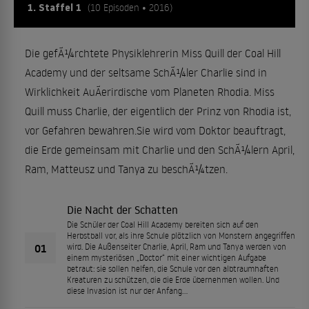
1. Staffel 1
(10 Episoden • 2016)
Die gefÃ¼rchtete Physiklehrerin Miss Quill der Coal Hill
Academy und der seltsame SchÃ¼ler Charlie sind in
Wirklichkeit AuÃerirdische vom Planeten Rhodia. Miss
Quill muss Charlie, der eigentlich der Prinz von Rhodia ist,
vor Gefahren bewahren.Sie wird vom Doktor beauftragt,
die Erde gemeinsam mit Charlie und den SchÃ¼lern April,
Ram, Matteusz und Tanya zu beschÃ¼tzen.
Die Nacht der Schatten
Die Schüler der Coal Hill Academy bereiten sich auf den
Herbstball vor, als ihre Schule plötzlich von Monstern angegriffen
01
wird. Die Außenseiter Charlie, April, Ram und Tanya werden von
einem mysteriösen „Doctor“ mit einer wichtigen Aufgabe
betraut: sie sollen helfen, die Schule vor den albtraumhaften
Kreaturen zu schützen, die die Erde übernehmen wollen. Und
diese Invasion ist nur der Anfang…