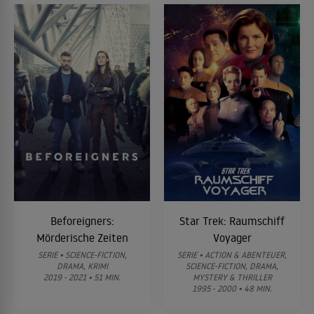
Beforeigners:
Star Trek: Raumschiff
Mörderische Zeiten
Voyager
SERIE • SCIENCE-FICTION,
SERIE • ACTION & ABENTEUER,
DRAMA, KRIMI
SCIENCE-FICTION, DRAMA,
2019 - 2021 • 51 MIN.
MYSTERY & THRILLER
1995 - 2000 • 48 MIN.