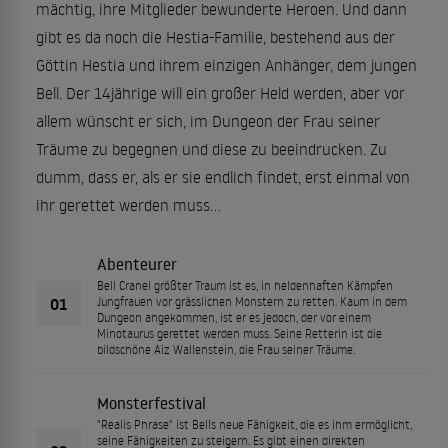
mächtig, ihre Mitglieder bewunderte Heroen. Und dann
gibt es da noch die Hestia-Familie, bestehend aus der
Göttin Hestia und ihrem einzigen Anhänger, dem jungen
Bell. Der 14jährige will ein großer Held werden, aber vor
allem wünscht er sich, im Dungeon der Frau seiner
Träume zu begegnen und diese zu beeindrucken. Zu
dumm, dass er, als er sie endlich findet, erst einmal von
ihr gerettet werden muss...
Abenteurer
Bell Cranel größter Traum ist es, in heldenhaften Kämpfen
01
Jungfrauen vor grässlichen Monstern zu retten. Kaum in dem
Dungeon angekommen, ist er es jedoch, der vor einem
Minotaurus gerettet werden muss. Seine Retterin ist die
bildschöne Aiz Wallenstein, die Frau seiner Träume.
Monsterfestival
"Realis Phrase" ist Bells neue Fähigkeit, die es ihm ermöglicht,
seine Fähigkeiten zu steigern. Es gibt einen direkten