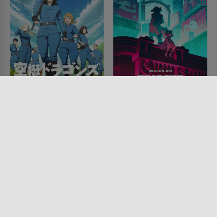
Queen Zaza: Die
BNA
letzten Drachenfänger
SERIE • FANTASY, ACTION &
ABENTEUER, ANIMATION,
SERIE • FANTASY, ACTION &
KOMÖDIEN, SCIENCE-FICTION
ABENTEUER, ANIMATION,
2020
SCIENCE-FICTION
2020
Lesermeinung
Lesermeinung