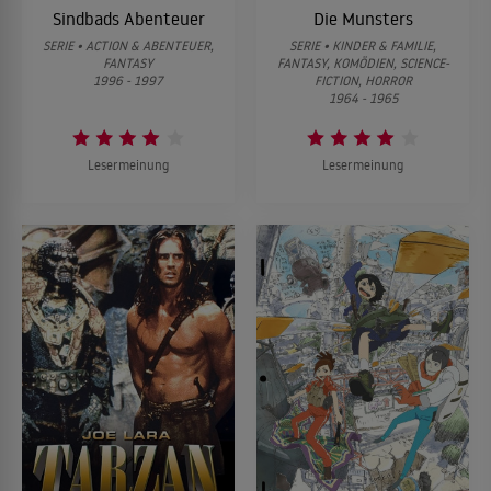
Sindbads Abenteuer
Die Munsters
SERIE • ACTION & ABENTEUER,
SERIE • KINDER & FAMILIE,
FANTASY
FANTASY, KOMÖDIEN, SCIENCE-
1996 - 1997
FICTION, HORROR
1964 - 1965
Lesermeinung
Lesermeinung