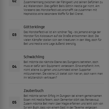
02
Zusammenhang zwischen der Fähigkeit und seinen Gefühlen zu
Aiz Wallenstein. Dies gefällt Bells Göttin Hestia gar nicht. Am
Vorabend des Monsterfestivals erschafft sie zusammen mit
Hephaistos eine besondere Waffe für Bell Cranel.
Götterklinge
Das Monsterfestival ist ein schöner Tag - bis jemand einige der
03
Monster fürs Kolosseum auf die Straße entkommen lässt. Die
vielen Kämpfer stellen sich den Kreaturen in den Weg, doch für
Bell und Hestia wird Lage äußerst brenzlig.
Schwächling
Bell möchte die nächste Ebene des Dungeons betreten, doch
04
muss er dafür sein Equipment verbessern. Eina empfiehlt ihm,
nicht alleine zu gehen und zumindest einen Supporter
mitzunehmen. Die kleine Lili bietet sich hier an, doch kann man
ihr letztendlich vertrauen?
Zauberbuch
Bell möchte seinen Erfolg im Dungeon bei einem gemeinsamen
Essen mit Hestia feiern, doch Dementer stört das Rendevouz.
05
Zudem möchte Bell mehr über Magie erfahren und leiht sich von
Syr ein Buch, dass von einem Gast in der Taverne vergessen