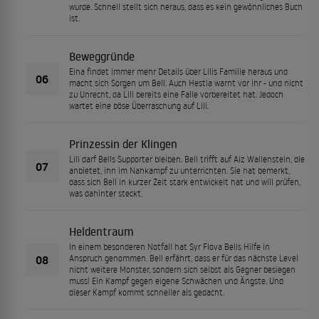
wurde. Schnell stellt sich heraus, dass es kein gewöhnliches Buch
ist.
Beweggründe
Eina findet immer mehr Details über Lilis Familie heraus und
06
macht sich Sorgen um Bell. Auch Hestia warnt vor ihr - und nicht
zu Unrecht, da Lili bereits eine Falle vorbereitet hat. Jedoch
wartet eine böse Überraschung auf Lili.
Prinzessin der Klingen
Lili darf Bells Supporter bleiben. Bell trifft auf Aiz Wallenstein, die
07
anbietet, ihn im Nahkampf zu unterrichten. Sie hat bemerkt,
dass sich Bell in kurzer Zeit stark entwickelt hat und will prüfen,
was dahinter steckt.
Heldentraum
In einem besonderen Notfall hat Syr Flova Bells Hilfe in
08
Anspruch genommen. Bell erfährt, dass er für das nächste Level
nicht weitere Monster, sondern sich selbst als Gegner besiegen
muss! Ein Kampf gegen eigene Schwächen und Ängste. Und
dieser Kampf kommt schneller als gedacht.