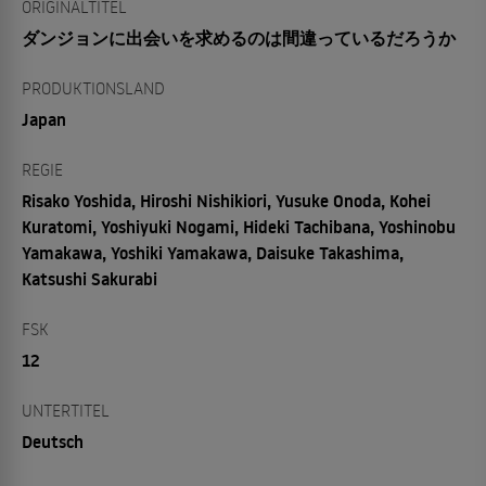
ORIGINALTITEL
ダンジョンに出会いを求めるのは間違っているだろうか
PRODUKTIONSLAND
Japan
REGIE
Risako Yoshida, Hiroshi Nishikiori, Yusuke Onoda, Kohei
Kuratomi, Yoshiyuki Nogami, Hideki Tachibana, Yoshinobu
Yamakawa, Yoshiki Yamakawa, Daisuke Takashima,
Katsushi Sakurabi
FSK
12
UNTERTITEL
Deutsch