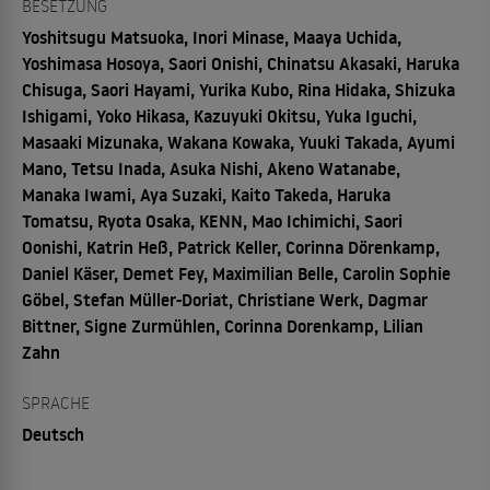
BESETZUNG
Yoshitsugu Matsuoka, Inori Minase, Maaya Uchida,
Yoshimasa Hosoya, Saori Onishi, Chinatsu Akasaki, Haruka
Chisuga, Saori Hayami, Yurika Kubo, Rina Hidaka, Shizuka
Ishigami, Yoko Hikasa, Kazuyuki Okitsu, Yuka Iguchi,
Masaaki Mizunaka, Wakana Kowaka, Yuuki Takada, Ayumi
Mano, Tetsu Inada, Asuka Nishi, Akeno Watanabe,
Manaka Iwami, Aya Suzaki, Kaito Takeda, Haruka
Tomatsu, Ryota Osaka, KENN, Mao Ichimichi, Saori
Oonishi, Katrin Heß, Patrick Keller, Corinna Dörenkamp,
Daniel Käser, Demet Fey, Maximilian Belle, Carolin Sophie
Göbel, Stefan Müller-Doriat, Christiane Werk, Dagmar
Bittner, Signe Zurmühlen, Corinna Dorenkamp, Lilian
Zahn
SPRACHE
Deutsch