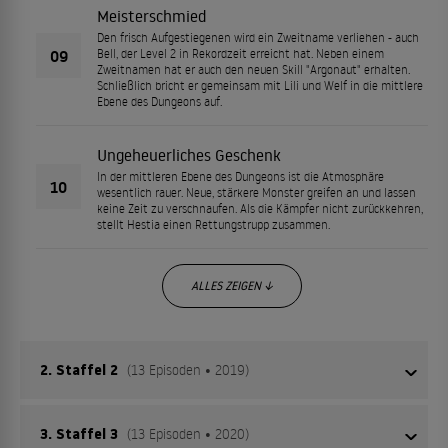
Meisterschmied
Den frisch Aufgestiegenen wird ein Zweitname verliehen - auch
09
Bell, der Level 2 in Rekordzeit erreicht hat. Neben einem
Zweitnamen hat er auch den neuen Skill "Argonaut" erhalten.
Schließlich bricht er gemeinsam mit Lili und Welf in die mittlere
Ebene des Dungeons auf.
Ungeheuerliches Geschenk
In der mittleren Ebene des Dungeons ist die Atmosphäre
10
wesentlich rauer. Neue, stärkere Monster greifen an und lassen
keine Zeit zu verschnaufen. Als die Kämpfer nicht zurückkehren,
stellt Hestia einen Rettungstrupp zusammen.
ALLES ZEIGEN ↓
2. Staffel 2
(13 Episoden • 2019)
3. Staffel 3
(13 Episoden • 2020)
Aiz Wallenstein ist wegen ihrer Schwertkampffähigkeiten