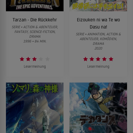
Tarzan - Die Rückkehr
Eizouken ni wa Te wo
Dasu na!
SERIE • ACTION & ABENTEUER,
FANTASY, SCIENCE-FICTION,
SERIE • ANIMATION, ACTION &
DRAMA
ABENTEUER, KOMÖDIEN,
1996 • 84 MIN.
DRAMA
2020
Lesermeinung
Lesermeinung