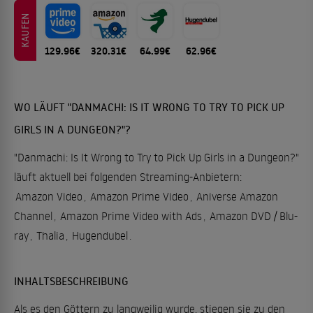
KAUFEN
129.96€
320.31€
64.99€
62.96€
WO LÄUFT "DANMACHI: IS IT WRONG TO TRY TO PICK UP
GIRLS IN A DUNGEON?"?
"Danmachi: Is It Wrong to Try to Pick Up Girls in a Dungeon?"
läuft aktuell bei folgenden Streaming-Anbietern:
Amazon Video
,
Amazon Prime Video
,
Aniverse Amazon
Channel
,
Amazon Prime Video with Ads
,
Amazon DVD / Blu-
ray
,
Thalia
,
Hugendubel
.
INHALTSBESCHREIBUNG
Als es den Göttern zu langweilig wurde, stiegen sie zu den