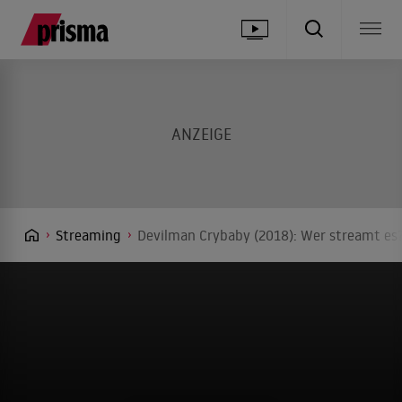
Streaming
Devilman Crybaby (2018): Wer streamt es?