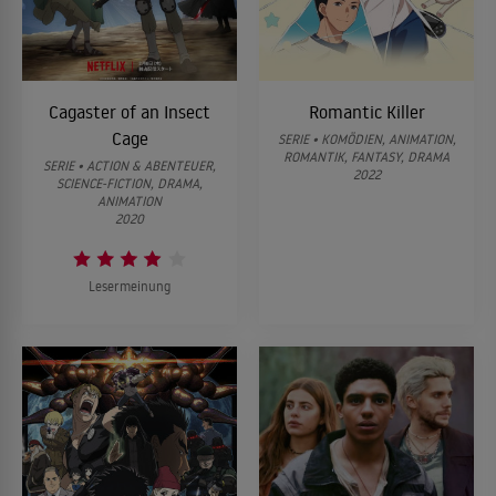
Cagaster of an Insect
Romantic Killer
Cage
SERIE • KOMÖDIEN, ANIMATION,
ROMANTIK, FANTASY, DRAMA
SERIE • ACTION & ABENTEUER,
2022
SCIENCE-FICTION, DRAMA,
ANIMATION
2020
Lesermeinung