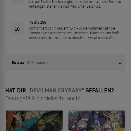
sich auf Soziale Medien begibt, um seine menschliche Seele zu
verteidigen, stehen sie und Miko unter Beschuss.
Heulsuse
10
Konfrontiert von Akira, enthüllt Ryo die Wahrheit über die
Dämonenwelt und sich selbst. Menschen, Dämonen und Teufel
versammeln sich zu einem ultimativen Kampf um die Welt.
Extras
(2 Episoden)
01
Episode 1
HAT DIR
"DEVILMAN CRYBABY"
GEFALLEN?
Dann gefällt dir vielleicht auch:
02
Episode 2