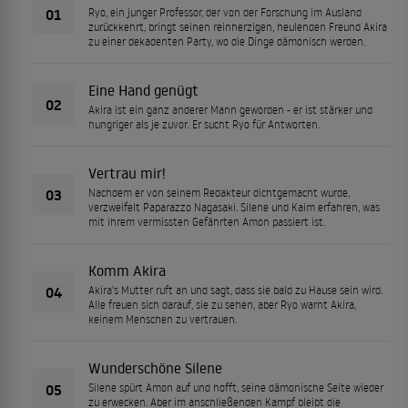
01
Ryo, ein junger Professor, der von der Forschung im Ausland
zurückkehrt, bringt seinen reinherzigen, heulenden Freund Akira
zu einer dekadenten Party, wo die Dinge dämonisch werden.
Eine Hand genügt
02
Akira ist ein ganz anderer Mann geworden - er ist stärker und
hungriger als je zuvor. Er sucht Ryo für Antworten.
Vertrau mir!
03
Nachdem er von seinem Redakteur dichtgemacht wurde,
verzweifelt Paparazzo Nagasaki. Silene und Kaim erfahren, was
mit ihrem vermissten Gefährten Amon passiert ist.
Komm Akira
04
Akira's Mutter ruft an und sagt, dass sie bald zu Hause sein wird.
Alle freuen sich darauf, sie zu sehen, aber Ryo warnt Akira,
keinem Menschen zu vertrauen.
Wunderschöne Silene
05
Silene spürt Amon auf und hofft, seine dämonische Seite wieder
zu erwecken. Aber im anschließenden Kampf bleibt die