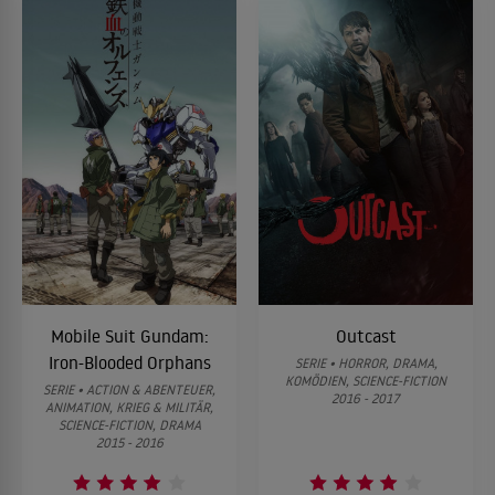
Mobile Suit Gundam:
Outcast
Iron-Blooded Orphans
SERIE • HORROR, DRAMA,
KOMÖDIEN, SCIENCE-FICTION
SERIE • ACTION & ABENTEUER,
2016 - 2017
ANIMATION, KRIEG & MILITÄR,
SCIENCE-FICTION, DRAMA
2015 - 2016