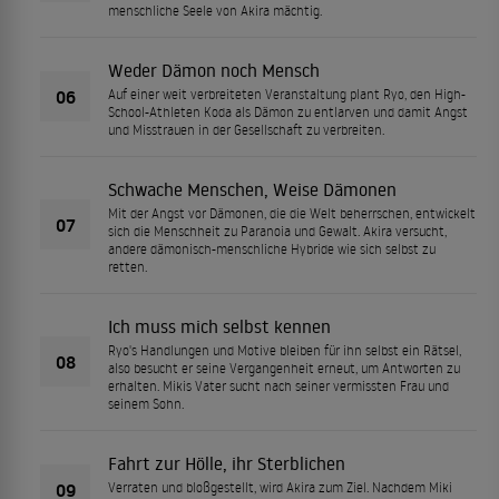
menschliche Seele von Akira mächtig.
Weder Dämon noch Mensch
06
Auf einer weit verbreiteten Veranstaltung plant Ryo, den High-
School-Athleten Koda als Dämon zu entlarven und damit Angst
und Misstrauen in der Gesellschaft zu verbreiten.
Schwache Menschen, Weise Dämonen
Mit der Angst vor Dämonen, die die Welt beherrschen, entwickelt
07
sich die Menschheit zu Paranoia und Gewalt. Akira versucht,
andere dämonisch-menschliche Hybride wie sich selbst zu
retten.
Ich muss mich selbst kennen
Ryo's Handlungen und Motive bleiben für ihn selbst ein Rätsel,
08
also besucht er seine Vergangenheit erneut, um Antworten zu
erhalten. Mikis Vater sucht nach seiner vermissten Frau und
seinem Sohn.
Fahrt zur Hölle, ihr Sterblichen
09
Verraten und bloßgestellt, wird Akira zum Ziel. Nachdem Miki