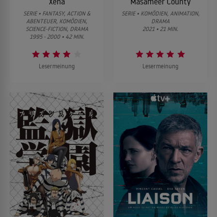
Xena
Masameer County
SERIE • FANTASY, ACTION &
SERIE • KOMÖDIEN, ANIMATION,
ABENTEUER, KOMÖDIEN,
DRAMA
SCIENCE-FICTION, DRAMA
2021 • 21 MIN.
1995 - 2000 • 42 MIN.
Lesermeinung
Lesermeinung