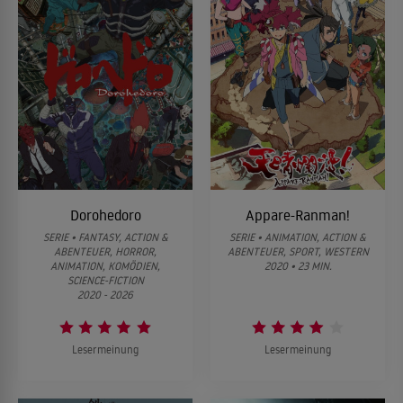
Dorohedoro
Appare-Ranman!
SERIE • FANTASY, ACTION &
SERIE • ANIMATION, ACTION &
ABENTEUER, HORROR,
ABENTEUER, SPORT, WESTERN
ANIMATION, KOMÖDIEN,
2020 • 23 MIN.
SCIENCE-FICTION
2020 - 2026
Lesermeinung
Lesermeinung