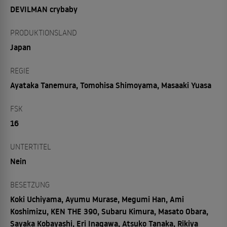
DEVILMAN crybaby
PRODUKTIONSLAND
Japan
REGIE
Ayataka Tanemura, Tomohisa Shimoyama, Masaaki Yuasa
FSK
16
UNTERTITEL
Nein
BESETZUNG
Koki Uchiyama, Ayumu Murase, Megumi Han, Ami
Koshimizu, KEN THE 390, Subaru Kimura, Masato Obara,
Sayaka Kobayashi, Eri Inagawa, Atsuko Tanaka, Rikiya