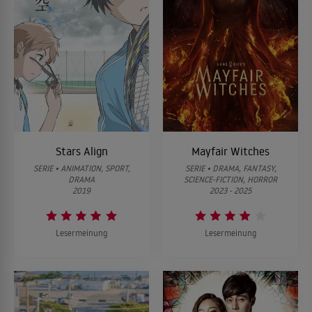
Stars Align
Mayfair Witches
SERIE • ANIMATION, SPORT,
SERIE • DRAMA, FANTASY,
DRAMA
SCIENCE-FICTION, HORROR
2019
2023 - 2025
Lesermeinung
Lesermeinung