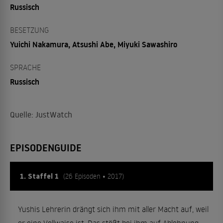
Russisch
BESETZUNG
Yuichi Nakamura, Atsushi Abe, Miyuki Sawashiro
SPRACHE
Russisch
Quelle: JustWatch
EPISODENGUIDE
1. Staffel 1
(26 Episoden • 2017)
Yushis Lehrerin drängt sich ihm mit aller Macht auf, weil
er eine Vollwaise ist. Das stößt bei ihm auf Ablehnung.