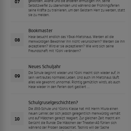
07
geworden. Akane und die anderen ermutigen ihn, seine
Selbstzweifel zu überwinden und während der Frühlingsferien
seine Kräfte zu trainieren, um den Geistern Herr zu werden, statt
sie zu meiden.
Bookmaster
Hase besucht endlich das Yōkai-Mietshaus. Werden all die
08
merkwürdigen Bewohner ihn nicht verunsichern? Werden sie ihn
akzeptieren? Wird er sie akzeptieren? Wie wird sich seine
Freundschaft mit Yūshi verändern?
Neues Schuljahr
Die Schule beginnt wieder und Yūshi macht sich wieder auf, in
09
sein vertrautes normales Leben. Und auch im Mietshaus läuft
alles wie gewohnt unnormal. Richtig gemütlich wird’s, als auch
Hase wieder in den Ferien dort gastiert …
Schulgruselgeschichten?
Die Jōtō-Schule und Yūshis Klasse hat mit Herrn Miura einen
neuen Lehrer, der sich jedoch gelegentlich merkwürdig verhält
10
und auf Mädchen gereizt reagiert. Zur gleichen Zeit macht ein
Gerücht die Runde: Die Mädchen der Theater-AG fühlen sich
während der Proben beobachtet. Tashiro will der Sache