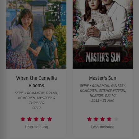
When the Camellia
Master's Sun
Blooms
SERIE • ROMANTIK, FANTASY,
KOMÖDIEN, SCIENCE-FICTION,
SERIE • ROMANTIK, DRAMA,
HORROR, DRAMA
KOMÖDIEN, MYSTERY &
2013 • 21 MIN.
THRILLER
2019
Lesermeinung
Lesermeinung