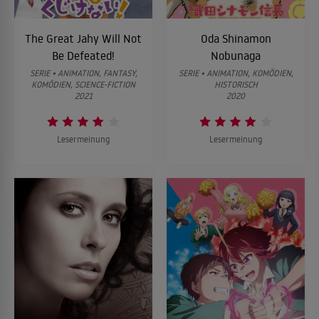
The Great Jahy Will Not
Oda Shinamon
Be Defeated!
Nobunaga
SERIE • ANIMATION, FANTASY,
SERIE • ANIMATION, KOMÖDIEN,
KOMÖDIEN, SCIENCE-FICTION
HISTORISCH
2021
2020
Lesermeinung
Lesermeinung