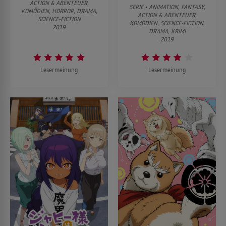
ACTION & ABENTEUER,
SERIE • ANIMATION, FANTASY,
KOMÖDIEN, HORROR, DRAMA,
ACTION & ABENTEUER,
SCIENCE-FICTION
KOMÖDIEN, SCIENCE-FICTION,
2019
DRAMA, KRIMI
2019
Lesermeinung
Lesermeinung