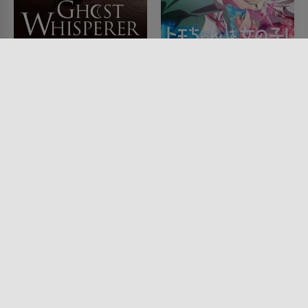
Ghost Whisperer -
Tomo-chan Is a Girl!
Stimmen aus dem
SERIE • ANIMATION, KOMÖDIEN,
ROMANTIK, DRAMA
Jenseits
2023
SERIE • FANTASY, DRAMA,
SCIENCE-FICTION
2005 - 2009 • 42 MIN.
Lesermeinung
Lesermeinung