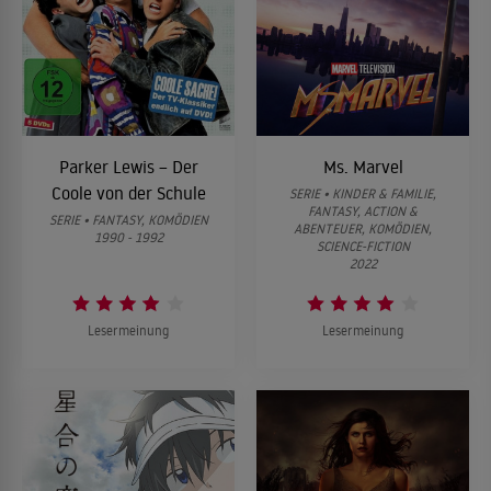
Parker Lewis – Der
Ms. Marvel
Coole von der Schule
SERIE • KINDER & FAMILIE,
FANTASY, ACTION &
SERIE • FANTASY, KOMÖDIEN
ABENTEUER, KOMÖDIEN,
1990 - 1992
SCIENCE-FICTION
2022
Lesermeinung
Lesermeinung