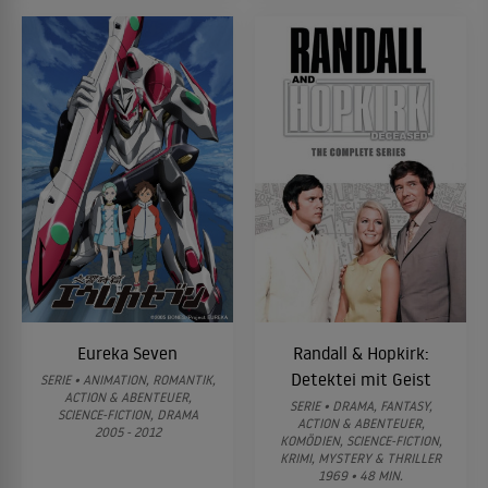
Eureka Seven
Randall & Hopkirk:
Detektei mit Geist
SERIE • ANIMATION, ROMANTIK,
ACTION & ABENTEUER,
SERIE • DRAMA, FANTASY,
SCIENCE-FICTION, DRAMA
ACTION & ABENTEUER,
2005 - 2012
KOMÖDIEN, SCIENCE-FICTION,
KRIMI, MYSTERY & THRILLER
1969 • 48 MIN.