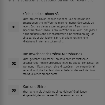
Yūshi und Kotobuki-sō
Yūshi träumt davon, endlich aus dem Haus seines Onkels
auszuziehen und im Wohnheim seiner neuen Oberschule zu
01
leben. Doch als dieses abbrennt, platzt sein Traum vom
eigenverantwortlichen Leben im Wohnheim. Yūshi gibt jedoch
nicht auf und sucht sich stattdessen eine Mietwohnung. Die
einzige, die er sich leisten kann, ist allerdings in einem
Mietshaus, in dem es spuken soll …
Die Bewohner des Yōkai-Mietshauses
Yūshi gewöhnt sich schnell an das Leben im Mietshaus,
02
besonders da ihm die Oberschülerin Akine aus der benachbarten
Wohnung hilft. Als jedoch eine Mitschükerin bei einem Unfall
verletzt wird, stellt er fest, dass er tiefer in der Welt der Yōkai
steckt, als er es erahnt hätte …
Kuri und Shiro
03
Yūshi wird in die Umstände eines kleinen Yōkai-Jungen
eingeweiht, der von seiner Mutter ermordet wurde.