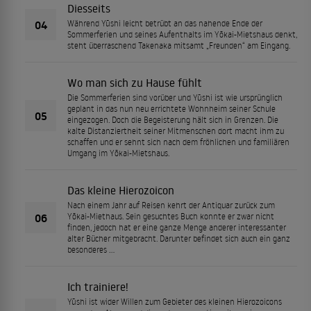
Diesseits
04
Während Yūshi leicht betrübt an das nahende Ende der
Sommerferien und seines Aufenthalts im Yōkai-Mietshaus denkt,
steht überraschend Takenaka mitsamt „Freunden“ am Eingang.
Wo man sich zu Hause fühlt
Die Sommerferien sind vorüber und Yūshi ist wie ursprünglich
geplant in das nun neu errichtete Wohnheim seiner Schule
05
eingezogen. Doch die Begeisterung hält sich in Grenzen. Die
kalte Distanziertheit seiner Mitmenschen dort macht ihm zu
schaffen und er sehnt sich nach dem fröhlichen und familiären
Umgang im Yōkai-Mietshaus.
Das kleine Hierozoicon
Nach einem Jahr auf Reisen kehrt der Antiquar zurück zum
06
Yōkai-Miethaus. Sein gesuchtes Buch konnte er zwar nicht
finden, jedoch hat er eine ganze Menge anderer interessanter
alter Bücher mitgebracht. Darunter befindet sich auch ein ganz
besonderes …
Ich trainiere!
Yūshi ist wider Willen zum Gebieter des kleinen Hierozoicons