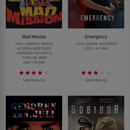
Mad Mission
Emergency
FILM • KINDER & FAMILIE,
FILM • DRAMA, HISTORISCH
ACTION & ABENTEUER,
2025 • 147 MIN.
KOMÖDIEN, MYSTERY &
THRILLER, KRIMI
1982 • 93 MIN.
Lesermeinung
Lesermeinung