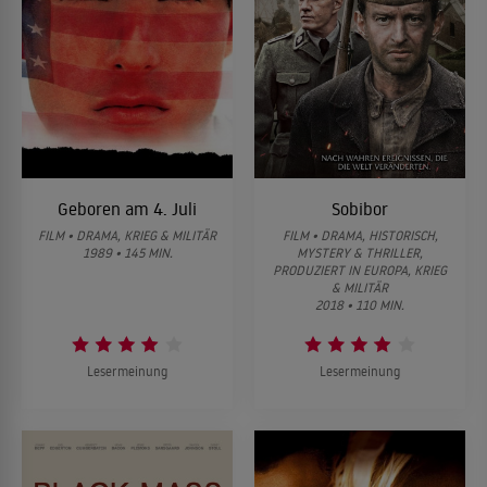
Geboren am 4. Juli
Sobibor
FILM • DRAMA, KRIEG & MILITÄR
FILM • DRAMA, HISTORISCH,
1989 • 145 MIN.
MYSTERY & THRILLER,
PRODUZIERT IN EUROPA, KRIEG
& MILITÄR
2018 • 110 MIN.
Lesermeinung
Lesermeinung