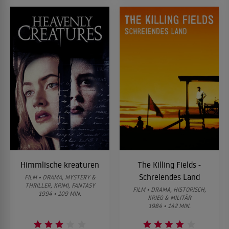
Himmlische kreaturen
The Killing Fields -
Schreiendes Land
FILM • DRAMA, MYSTERY &
THRILLER, KRIMI, FANTASY
FILM • DRAMA, HISTORISCH,
1994 • 109 MIN.
KRIEG & MILITÄR
1984 • 142 MIN.