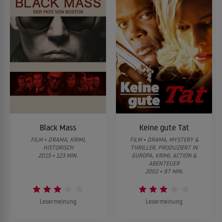
Black Mass
Keine gute Tat
FILM • DRAMA, KRIMI,
FILM • DRAMA, MYSTERY &
HISTORISCH
THRILLER, PRODUZIERT IN
2015 • 123 MIN.
EUROPA, KRIMI, ACTION &
ABENTEUER
2002 • 97 MIN.
Lesermeinung
Lesermeinung