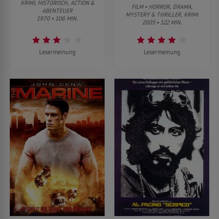
KRIMI, HISTORISCH, ACTION &
FILM • HORROR, DRAMA,
ABENTEUER
MYSTERY & THRILLER, KRIMI
1970 • 106 MIN.
2005 • 122 MIN.
Lesermeinung
Lesermeinung