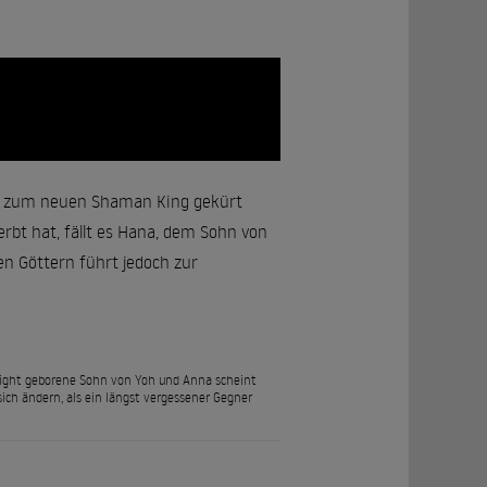
ao zum neuen Shaman King gekürt
bt hat, fällt es Hana, dem Sohn von
n Göttern führt jedoch zur
 Fight geborene Sohn von Yoh und Anna scheint
ich ändern, als ein längst vergessener Gegner