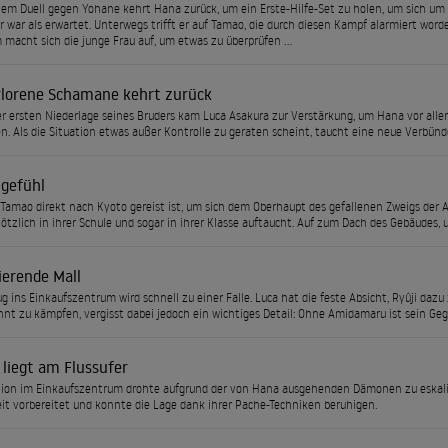
em Duell gegen Yohane kehrt Hana zurück, um ein Erste-Hilfe-Set zu holen, um sich um
 war als erwartet. Unterwegs trifft er auf Tamao, die durch diesen Kampf alarmiert worde
 macht sich die junge Frau auf, um etwas zu überprüfen ...
rlorene Schamane kehrt zurück
r ersten Niederlage seines Bruders kam Luca Asakura zur Verstärkung, um Hana vor alle
. Als die Situation etwas außer Kontrolle zu geraten scheint, taucht eine neue Verbünde
tgefühl
amao direkt nach Kyoto gereist ist, um sich dem Oberhaupt des gefallenen Zweigs der Asa
ötzlich in ihrer Schule und sogar in ihrer Klasse auftaucht. Auf zum Dach des Gebäudes, 
ierende Mall
ug ins Einkaufszentrum wird schnell zu einer Falle. Luca hat die feste Absicht, Ryûji dazu
nt zu kämpfen, vergisst dabei jedoch ein wichtiges Detail: Ohne Amidamaru ist sein Gegne
 liegt am Flussufer
tion im Einkaufszentrum drohte aufgrund der von Hana ausgehenden Dämonen zu eskalier
it vorbereitet und konnte die Lage dank ihrer Pache-Techniken beruhigen.