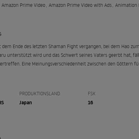
Amazon Prime Video
,
Amazon Prime Video with Ads
,
Animation 
G
eit dem Ende des letzten Shaman Fight vergangen, bei dem Hao z
u unterstützt wird und das Schwert seines Vaters geerbt hat, fäl
bertreffen. Eine Meinungsverschiedenheit zwischen den Göttern fü
PRODUKTIONSLAND
FSK
RS
Japan
16
,