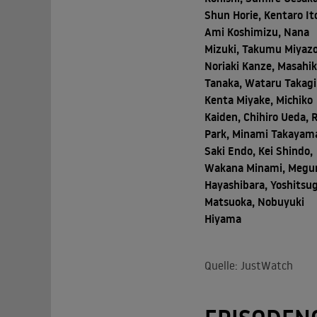
Shun Horie, Kentaro It
Ami Koshimizu, Nana
Mizuki, Takumu Miyazo
Noriaki Kanze, Masahi
Tanaka, Wataru Takagi
Kenta Miyake, Michiko
Kaiden, Chihiro Ueda, 
Park, Minami Takayam
Saki Endo, Kei Shindo,
Wakana Minami, Megu
Hayashibara, Yoshitsu
Matsuoka, Nobuyuki
Hiyama
Quelle: JustWatch