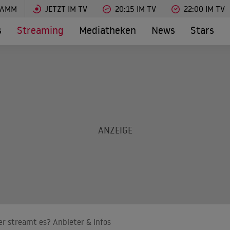
RAMM
JETZT IM TV
20:15 IM TV
22:00 IM TV
s
Streaming
Mediatheken
News
Stars
r streamt es? Anbieter & Infos