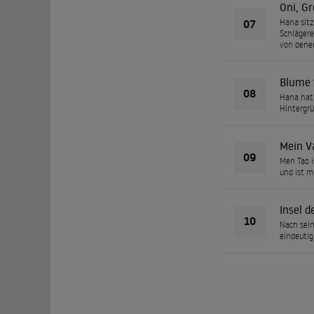
Oni, Gr
07
Hana sitz
Schlägere
von dene
Blume 
08
Hana hat 
Hintergrü
Mein Va
09
Men Tao 
und ist m
Insel d
10
Nach sein
eindeutig