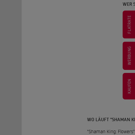
WER 
FLATRATE
WERBUNG
KAUFEN
WO LÄUFT "SHAMAN KI
"Shaman King: Flowers" 