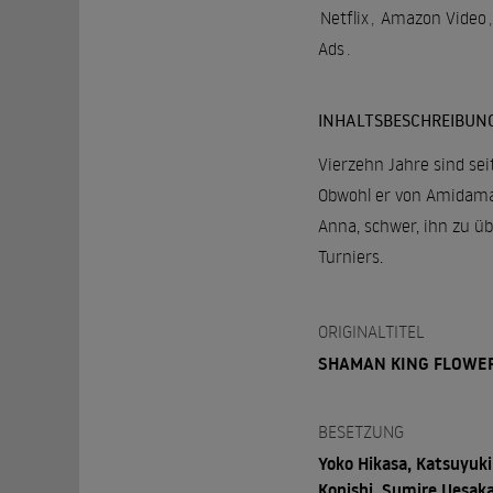
Netflix
,
Amazon Video
,
Ads
.
INHALTSBESCHREIBUN
Vierzehn Jahre sind s
Obwohl er von Amidamar
Anna, schwer, ihn zu ü
Turniers.
ORIGINALTITEL
SHAMAN KING FLOWE
BESETZUNG
Yoko Hikasa, Katsuyuki
Konishi, Sumire Uesaka