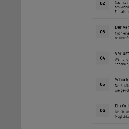
02
Nach sein
schwächer
Fehlalarm
Der ve
03
Nach eine
bekämpfen
Verlus
04
Während T
Yohane pl
Schock
05
Der Ausfl
wie gewoh
Ein Oni
06
Die Situa
Möglichke