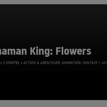
haman King: Flowers
• 1 STAFFEL •
ACTION & ABENTEUER
,
ANIMATION
,
FANTASY
• JAP