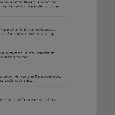
 seinen verletzten Gegner zu kümmern, der
n war. Verwirrt durch diesen offensichtlichen
r Augen auf der Straße vor dem Gasthaus zu
te auf, die eine bekannte Over Soul trägt.
kura zu stellen, ist Hana überrascht, als
um die Dinge zu klären!
 zu bringen, Hana zu töten. Dieser zögert nicht,
r zweifellos viel stärker.
en. Zum Glück für alle war Alumi auf diese