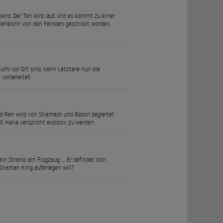
wird. Der Ton wird laut und es kommt zu einer
vielleicht von den Feinden geschickt worden,
mi vor Ort sind, kann Letztere nun die
 vorbereitet.
d Ren wird von Shamash und Bason begleitet
it Hana verspricht explosiv zu werden.
 Strand, ein Flugzeug ... Er befindet sich
 Shaman King auferlegen will?