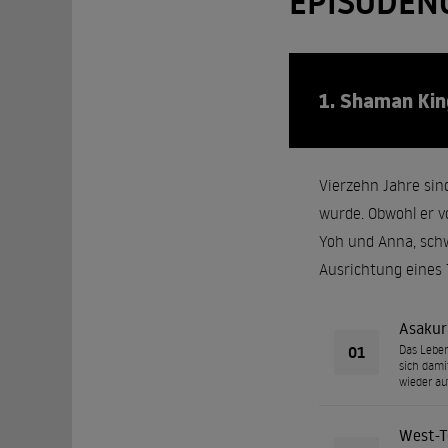
EPISODEN
1. Shaman Kin
Vierzehn Jahre si
wurde. Obwohl er v
Yoh und Anna, schw
Ausrichtung eines 
Asakur
01
Das Leben
sich dami
wieder au
West-T