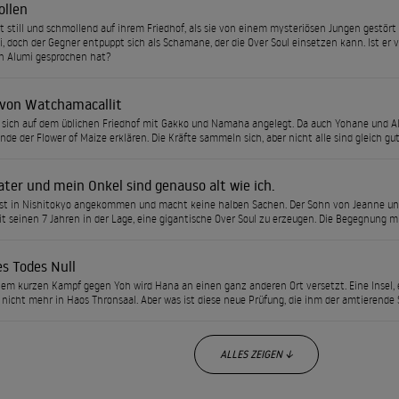
ollen
t still und schmollend auf ihrem Friedhof, als sie von einem mysteriösen Jungen gestört 
i, doch der Gegner entpuppt sich als Schamane, der die Over Soul einsetzen kann. Ist er 
n Alumi gesprochen hat?
von Watchamacallit
sich auf dem üblichen Friedhof mit Gakko und Namaha angelegt. Da auch Yohane und Alu
nde der Flower of Maize erklären. Die Kräfte sammeln sich, aber nicht alle sind gleich gut
ter und mein Onkel sind genauso alt wie ich.
ist in Nishitokyo angekommen und macht keine halben Sachen. Der Sohn von Jeanne un
it seinen 7 Jahren in der Lage, eine gigantische Over Soul zu erzeugen. Die Begegnung m
es Todes Null
em kurzen Kampf gegen Yoh wird Hana an einen ganz anderen Ort versetzt. Eine Insel, ein
 nicht mehr in Haos Thronsaal. Aber was ist diese neue Prüfung, die ihm der amtierende
ALLES ZEIGEN ↓