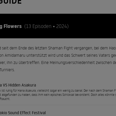
GUIDE
g Flowers
(13 Episoden • 2024)
nd seit dem Ende des letzten Shaman Fight vergangen, bei dem H
on Amidamaru unterstützt wird und das Schwert seines Vaters geer
er, ihn zu übertreffen. Eine Meinungsverschiedenheit zwischen de
Turniers.
a VS Hidden Asakura
 ist ruhig für Hana Asakura, vielleicht sogar ein wenig zu banal. Der nach dem Shaman
t abgefunden zu haben, dass ihm kein episches Schicksal bevorsteht. Doch alles könnte s
ftaucht.
okio Sound Effect Festival