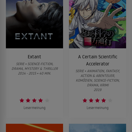
Extant
A Certain Scientific
Accelerator
SERIE • SCIENCE-FICTION,
DRAMA, MYSTERY & THRILLER
SERIE • ANIMATION, FANTASY,
2014 - 2015 • 40 MIN.
ACTION & ABENTEUER,
KOMÖDIEN, SCIENCE-FICTION,
DRAMA, KRIMI
2019
Lesermeinung
Lesermeinung