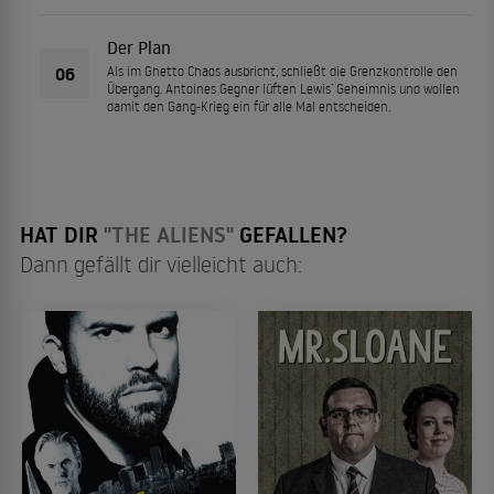
Der Plan
06
Als im Ghetto Chaos ausbricht, schließt die Grenzkontrolle den
Übergang. Antoines Gegner lüften Lewis’ Geheimnis und wollen
damit den Gang-Krieg ein für alle Mal entscheiden.
HAT DIR
"THE ALIENS"
GEFALLEN?
Dann gefällt dir vielleicht auch: