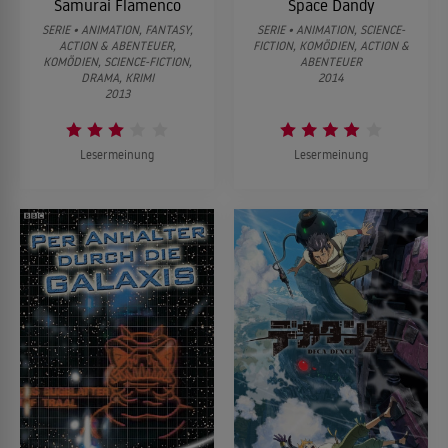
Samurai Flamenco
Space Dandy
SERIE • ANIMATION, FANTASY,
SERIE • ANIMATION, SCIENCE-
ACTION & ABENTEUER,
FICTION, KOMÖDIEN, ACTION &
KOMÖDIEN, SCIENCE-FICTION,
ABENTEUER
DRAMA, KRIMI
2014
2013
Lesermeinung
Lesermeinung