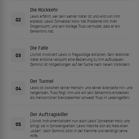
Die Rückkehr
Lewis erfährt, wer sein wahrer Vater ist und wird von ihm
02
erpresst. Lewis’ Schwester Holly hat Probleme mit ihrer
Drogensucht, und sein Kollege Truss vermutet, dass er ein
Geheimnis hat.
Die Falle
03
Lilyhot involviert Lewis in fragwürdige Aktionen. Sein leiblicher
Vater Antoine versucht eine Beziehung zu ihm aufzubauen.
Dominic ist notgedrungen auf der Suche nach neuen Vorbildern.
Der Tunnel
04
Lewis ist zwischen seiner Mensch- und seiner Alienseite hin- und
hergerissen. Truss folgt ihm und will sein Geheimnis entdecken.
Als menschlicher Grenzbeamter schwebt Truss in Lebensgefahr.
Der Auftragskiller
Lilyhot instrumentalisiert nun auch Lewis’ Schwester Holly und
05
bringt sie in Schwierigkeiten. Lewis möchte sich als Halb-Alien
„outen“, doch Dominic sitzt in der Klemme und benötigt seine
Hilfe.