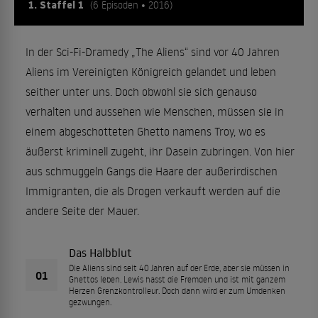
1. Staffel 1
(6 Episoden • 2016)
In der Sci-Fi-Dramedy „The Aliens“ sind vor 40 Jahren
Aliens im Vereinigten Königreich gelandet und leben
seither unter uns. Doch obwohl sie sich genauso
verhalten und aussehen wie Menschen, müssen sie in
einem abgeschotteten Ghetto namens Troy, wo es
äußerst kriminell zugeht, ihr Dasein zubringen. Von hier
aus schmuggeln Gangs die Haare der außerirdischen
Immigranten, die als Drogen verkauft werden auf die
andere Seite der Mauer.
Das Halbblut
Die Aliens sind seit 40 Jahren auf der Erde, aber sie müssen in
01
Ghettos leben. Lewis hasst die Fremden und ist mit ganzem
Herzen Grenzkontrolleur. Doch dann wird er zum Umdenken
gezwungen.