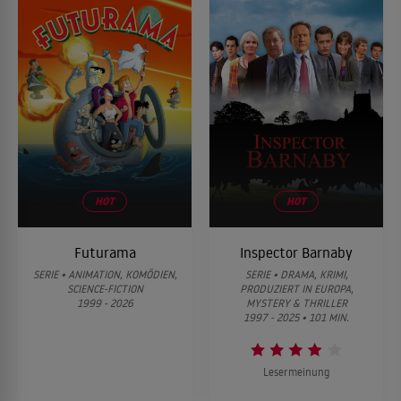
HOT
HOT
Futurama
Inspector Barnaby
SERIE • ANIMATION, KOMÖDIEN,
SERIE • DRAMA, KRIMI,
SCIENCE-FICTION
PRODUZIERT IN EUROPA,
1999 - 2026
MYSTERY & THRILLER
1997 - 2025 • 101 MIN.
Lesermeinung