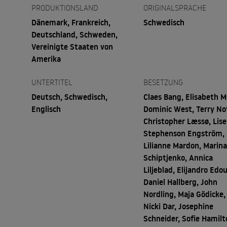
PRODUKTIONSLAND
ORIGINALSPRACHE
Dänemark, Frankreich,
Schwedisch
Deutschland, Schweden,
Vereinigte Staaten von
Amerika
UNTERTITEL
BESETZUNG
Deutsch, Schwedisch,
Claes Bang, Elisabeth M
Englisch
Dominic West, Terry No
Christopher Læssø, Lise
Stephenson Engström,
Lilianne Mardon, Marin
Schiptjenko, Annica
Liljeblad, Elijandro Edo
Daniel Hallberg, John
Nordling, Maja Gödicke,
Nicki Dar, Josephine
Schneider, Sofie Hamilt