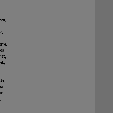
bom,
r,
orre,
pos
ist,
ik,
te,
va
on,
,
,