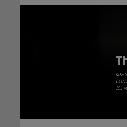
T
KOMÖ
TEILEN
DEUTS
151 M