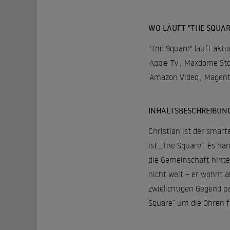
WO LÄUFT "THE SQUAR
"The Square" läuft aktu
Apple TV
,
Maxdome Sto
Amazon Video
,
Magen
INHALTSBESCHREIBUN
Christian ist der smart
ist „The Square“. Es ha
die Gemeinschaft hinte
nicht weit – er wohnt 
zwielichtigen Gegend p
Square“ um die Ohren fl