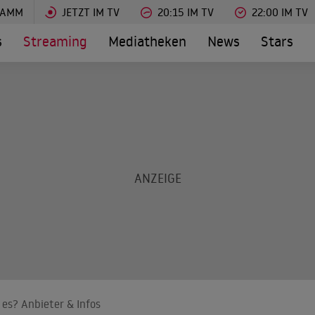
RAMM
JETZT IM TV
20:15 IM TV
22:00 IM TV
s
Streaming
Mediatheken
News
Stars
es? Anbieter & Infos