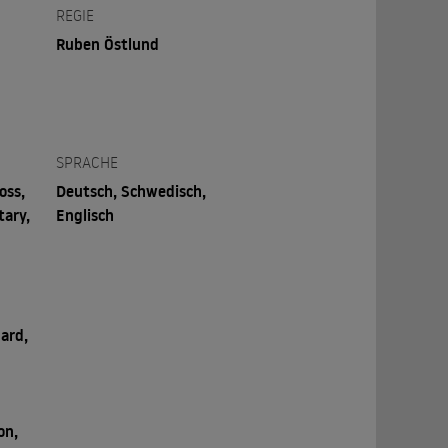
REGIE
Ruben Östlund
SPRACHE
oss,
Deutsch, Schwedisch,
tary,
Englisch
a
uard,
on,