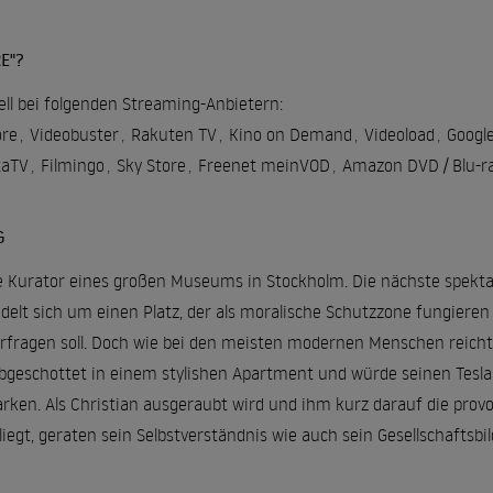
E"?
ell bei folgenden Streaming-Anbietern:
re
,
Videobuster
,
Rakuten TV
,
Kino on Demand
,
Videoload
,
Google
taTV
,
Filmingo
,
Sky Store
,
Freenet meinVOD
,
Amazon DVD / Blu-r
G
e Kurator eines großen Museums in Stockholm. Die nächste spektaku
ndelt sich um einen Platz, der als moralische Schutzzone fungier
rfragen soll. Doch wie bei den meisten modernen Menschen reicht
abgeschottet in einem stylishen Apartment und würde seinen Tesla 
arken. Als Christian ausgeraubt wird und ihm kurz darauf die pr
iegt, geraten sein Selbstverständnis wie auch sein Gesellschaftsb