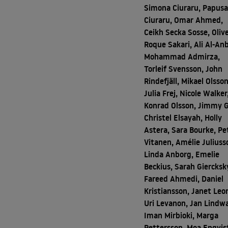
Simona Ciuraru, Papus
Ciuraru, Omar Ahmed,
Ceikh Secka Sosse, Oliv
Roque Sakari, Ali Al-Anb
Mohammad Admirza,
Torleif Svensson, John
Rindefjäll, Mikael Olsson
Julia Frej, Nicole Walker
Konrad Olsson, Jimmy 
Christel Elsayah, Holly
Astera, Sara Bourke, Pe
Vitanen, Amélie Juliuss
Linda Anborg, Emelie
Beckius, Sarah Giercksk
Fareed Ahmedi, Daniel
Kristiansson, Janet Leo
Uri Levanon, Jan Lindwa
Iman Mirbioki, Marga
Pettersson, Moa Enqvis