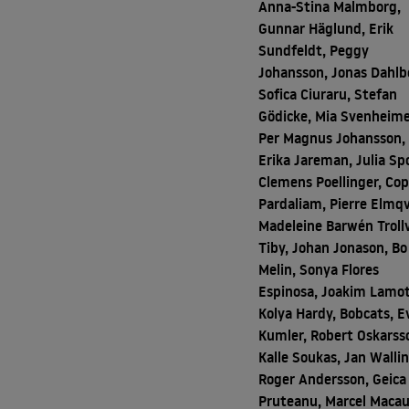
Anna-Stina Malmborg,
Gunnar Häglund, Erik
Sundfeldt, Peggy
Johansson, Jonas Dahl
Sofica Ciuraru, Stefan
Gödicke, Mia Svenheime
Per Magnus Johansson,
Erika Jareman, Julia Sp
Clemens Poellinger, Co
Pardaliam, Pierre Elmqv
Madeleine Barwén Trollv
Tiby, Johan Jonason, Bo
Melin, Sonya Flores
Espinosa, Joakim Lamot
Kolya Hardy, Bobcats, E
Kumler, Robert Oskarss
Kalle Soukas, Jan Wallin
Roger Andersson, Geica
Pruteanu, Marcel Macau