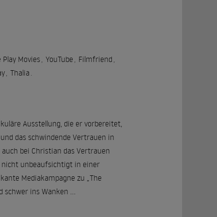
 Play Movies
,
YouTube
,
Filmfriend
,
ay
,
Thalia
.
läre Ausstellung, die er vorbereitet,
en und das schwindende Vertrauen in
 auch bei Christian das Vertrauen
nicht unbeaufsichtigt in einer
ovokante Mediakampagne zu „The
ild schwer ins Wanken …