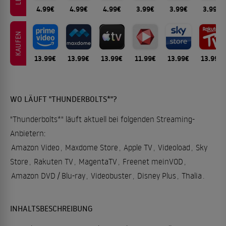
4.99€
4.99€
4.99€
3.99€
3.99€
3.99€
KAUFEN
13.99€
13.99€
13.99€
11.99€
13.99€
13.99€
WO LÄUFT "THUNDERBOLTS*"?
"Thunderbolts*" läuft aktuell bei folgenden Streaming-
Anbietern:
Amazon Video
,
Maxdome Store
,
Apple TV
,
Videoload
,
Sky
Store
,
Rakuten TV
,
MagentaTV
,
Freenet meinVOD
,
Amazon DVD / Blu-ray
,
Videobuster
,
Disney Plus
,
Thalia
.
INHALTSBESCHREIBUNG