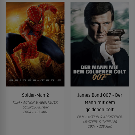
Spider-Man 2
James Bond 007 - Der
Mann mit dem
FILM • ACTION & ABENTEUER,
SCIENCE-FICTION
goldenen Colt
2004 • 127 MIN.
FILM • ACTION & ABENTEUER,
MYSTERY & THRILLER
1974 • 125 MIN.