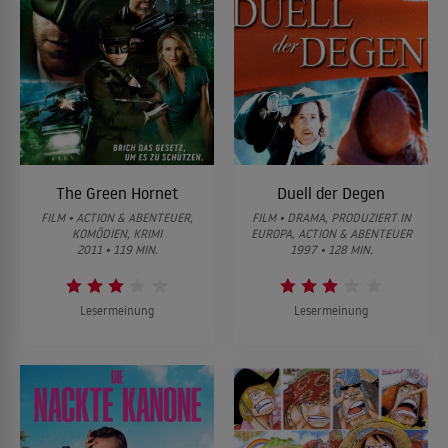
The Green Hornet
Duell der Degen
FILM • ACTION & ABENTEUER,
FILM • DRAMA, PRODUZIERT IN
KOMÖDIEN, KRIMI
EUROPA, ACTION & ABENTEUER
2011 • 119 MIN.
1997 • 128 MIN.
Lesermeinung
Lesermeinung