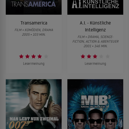
Transamerica
A.I. - Künstliche
Intelligenz
FILM • KOMÖDIEN, DRAMA
2005 • 103 MIN.
FILM • DRAMA, SCIENCE-
FICTION, ACTION & ABENTEUER
2001 • 146 MIN.
Lesermeinung
Lesermeinung