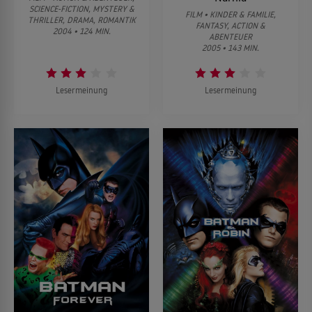
SCIENCE-FICTION, MYSTERY &
FILM • KINDER & FAMILIE,
THRILLER, DRAMA, ROMANTIK
FANTASY, ACTION &
2004 • 124 MIN.
ABENTEUER
2005 • 143 MIN.
Lesermeinung
Lesermeinung