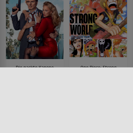
Die nackte Kanone
One Piece: Strong
World
FILM • ACTION & ABENTEUER,
KOMÖDIEN, KRIMI
FILM • ANIMATION, FANTASY,
2025 • 85 MIN.
ACTION & ABENTEUER
2009 • 114 MIN.
Lesermeinung
Lesermeinung