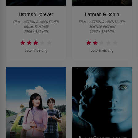
Batman Forever
Batman & Robin
FILM • ACTION & ABENTEUER,
FILM • ACTION & ABENTEUER,
KRIMI, FANTASY
SCIENCE-FICTION
1995 • 121 MIN.
1997 • 125 MIN.
Lesermeinung
Lesermeinung