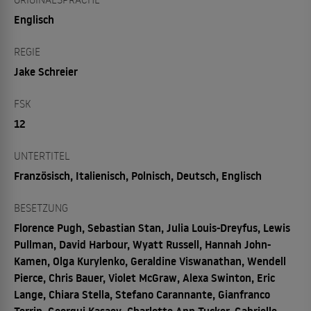
Englisch
REGIE
Jake Schreier
FSK
12
UNTERTITEL
Französisch, Italienisch, Polnisch, Deutsch, Englisch
BESETZUNG
Florence Pugh, Sebastian Stan, Julia Louis-Dreyfus, Lewis
Pullman, David Harbour, Wyatt Russell, Hannah John-
Kamen, Olga Kurylenko, Geraldine Viswanathan, Wendell
Pierce, Chris Bauer, Violet McGraw, Alexa Swinton, Eric
Lange, Chiara Stella, Stefano Carannante, Gianfranco
Terrin, Georgui Kasaev, Charlotte Ann Tucker, Gabrielle