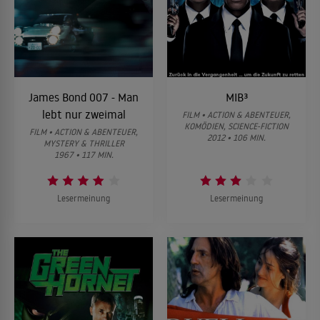
James Bond 007 - Man
MIB³
lebt nur zweimal
FILM • ACTION & ABENTEUER,
KOMÖDIEN, SCIENCE-FICTION
FILM • ACTION & ABENTEUER,
2012 • 106 MIN.
MYSTERY & THRILLER
1967 • 117 MIN.
Lesermeinung
Lesermeinung