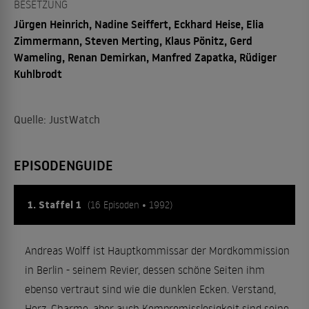
BESETZUNG
Jürgen Heinrich, Nadine Seiffert, Eckhard Heise, Elia
Zimmermann, Steven Merting, Klaus Pönitz, Gerd
Wameling, Renan Demirkan, Manfred Zapatka, Rüdiger
Kuhlbrodt
Quelle: JustWatch
EPISODENGUIDE
1. Staffel 1
(16 Episoden • 1992)
Andreas Wolff ist Hauptkommissar der Mordkommission
in Berlin - seinem Revier, dessen schöne Seiten ihm
ebenso vertraut sind wie die dunklen Ecken. Verstand,
Herz, Charme, aber auch Kompromisslosigkeit sind seine