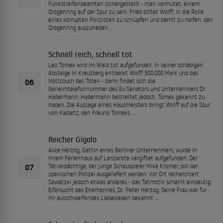
Funkstreifenbeamten sichergestellt - man vermutet, einem
Drogenring auf der Spur zu sein. Fried bittet Wolff, in die Rolle
eines korrupten Polizisten zu schlüpfen und damit zu helfen, den
Drogenring auszuheben ...
Schnell reich, schnell tot
Leo Tomek wird im Wald tot aufgefunden. In seiner schäbigen
Absteige in Kreuzberg entdeckt Wolff 500.000 Mark und das
06
Notizbuch des Toten - darin findet sich die
Geheimtelefonnummer des Ex-Senators und Unternehmers Dr.
Habermann. Habermann bestreitet jedoch, Tomek gekannt zu
haben. Die Aussage eines Hausmeisters bringt Wolff auf die Spur
von Kadletz, den Freund Tomeks ...
Reicher Gigolo
Alice Herzog, Gattin eines Berliner Unternehmers, wurde in
ihrem Ferienhaus auf Lanzarote vergiftet aufgefunden. Der
07
Tatverdächtige, der junge Schauspieler Mike Kromer, soll der
spanischen Polizei ausgeliefert werden. Vor Ort recherchiert
Sawatzki jedoch etwas anderes - das Tatmotiv scheint eindeutig:
Eifersucht des Ehemannes, Dr. Peter Herzog. Seine Frau war für
ihr ausschweifendes Liebesleben bekannt ...