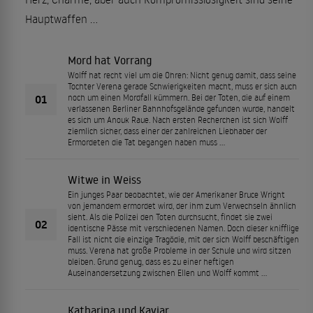
Hauptwaffen ...
Mord hat Vorrang
Wolff hat recht viel um die Ohren: Nicht genug damit, dass seine
Tochter Verena gerade Schwierigkeiten macht, muss er sich auch
01
noch um einen Mordfall kümmern. Bei der Toten, die auf einem
verlassenen Berliner Bahnhofsgelände gefunden wurde, handelt
es sich um Anouk Raue. Nach ersten Recherchen ist sich Wolff
ziemlich sicher, dass einer der zahlreichen Liebhaber der
Ermordeten die Tat begangen haben muss ...
Witwe in Weiss
Ein junges Paar beobachtet, wie der Amerikaner Bruce Wright
von jemandem ermordet wird, der ihm zum Verwechseln ähnlich
sieht. Als die Polizei den Toten durchsucht, findet sie zwei
02
identische Pässe mit verschiedenen Namen. Doch dieser knifflige
Fall ist nicht die einzige Tragödie, mit der sich Wolff beschäftigen
muss. Verena hat große Probleme in der Schule und wird sitzen
bleiben. Grund genug, dass es zu einer heftigen
Auseinandersetzung zwischen Ellen und Wolff kommt ...
Katharina und Kaviar