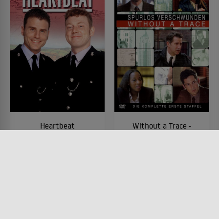
Heartbeat
Without a Trace -
Spurlos verschwunden
SERIE • KOMÖDIEN, DRAMA,
KRIMI
SERIE • DRAMA, KRIMI,
1992 - 2008
MYSTERY & THRILLER, ACTION
& ABENTEUER
2002 - 2008 • 41 MIN.
Lesermeinung
Lesermeinung