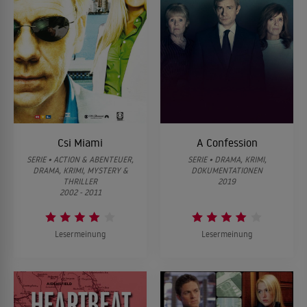
Csi Miami
A Confession
SERIE • ACTION & ABENTEUER,
SERIE • DRAMA, KRIMI,
DRAMA, KRIMI, MYSTERY &
DOKUMENTATIONEN
THRILLER
2019
2002 - 2011
Lesermeinung
Lesermeinung