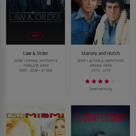
HOT
Law & Order
Starsky and Hutch
SERIE • DRAMA, MYSTERY &
SERIE • ACTION & ABENTEUER,
THRILLER, KRIMI
DRAMA, KRIMI
1990 - 2026 • 47 MIN.
1975 - 1978
Lesermeinung