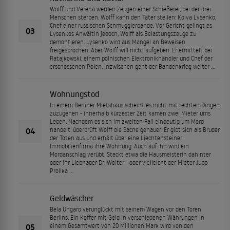
Wolff und Verena werden Zeugen einer Schießerei, bei der drei
Menschen sterben. Wolff kann den Täter stellen: Kolya Lysenko,
Chef einer russischen Schmugglerbande. Vor Gericht gelingt es
03
Lysenkos Anwältin jedoch, Wolff als Belastungszeuge zu
demontieren. Lysenko wird aus Mangel an Beweisen
freigesprochen. Aber Wolff will nicht aufgeben. Er ermittelt bei
Ratajkowski, einem polnischen Elektronikhändler und Chef der
erschossenen Polen. Inzwischen geht der Bandenkrieg weiter ...
Wohnungstod
In einem Berliner Mietshaus scheint es nicht mit rechten Dingen
zuzugehen - innerhalb kürzester Zeit kamen zwei Mieter ums
Leben. Nachdem es sich im zweiten Fall eindeutig um Mord
04
handelt, überprüft Wolff die Sache genauer. Er gibt sich als Bruder
der Toten aus und erhält über eine Liechtensteiner
Immobilienfirma ihre Wohnung. Auch auf ihn wird ein
Mordanschlag verübt. Steckt etwa die Hausmeisterin dahinter
oder ihr Liebhaber Dr. Wolter - oder vielleicht der Mieter Jupp
Prollka ...
Geldwäscher
Béla Ungaro verunglückt mit seinem Wagen vor den Toren
Berlins. Ein Koffer mit Geld in verschiedenen Währungen in
05
einem Gesamtwert von 20 Millionen Mark wird von den