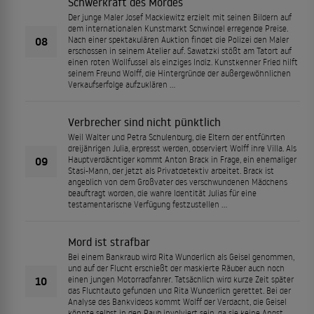
Schwerkraft des Mordes
Der junge Maler Josef Mackiewitz erzielt mit seinen Bildern auf
dem internationalen Kunstmarkt Schwindel erregende Preise.
08
Nach einer spektakulären Auktion findet die Polizei den Maler
erschossen in seinem Atelier auf. Sawatzki stößt am Tatort auf
einen roten Wollfussel als einziges Indiz. Kunstkenner Fried hilft
seinem Freund Wolff, die Hintergründe der außergewöhnlichen
Verkaufserfolge aufzuklären ...
Verbrecher sind nicht pünktlich
Weil Walter und Petra Schulenburg, die Eltern der entführten
dreijährigen Julia, erpresst werden, observiert Wolff ihre Villa. Als
09
Hauptverdächtiger kommt Anton Brack in Frage, ein ehemaliger
Stasi-Mann, der jetzt als Privatdetektiv arbeitet. Brack ist
angeblich von dem Großvater des verschwundenen Mädchens
beauftragt worden, die wahre Identität Julias für eine
testamentarische Verfügung festzustellen ...
Mord ist strafbar
Bei einem Bankraub wird Rita Wunderlich als Geisel genommen,
und auf der Flucht erschießt der maskierte Räuber auch noch
10
einen jungen Motorradfahrer. Tatsächlich wird kurze Zeit später
das Fluchtauto gefunden und Rita Wunderlich gerettet. Bei der
Analyse des Bankvideos kommt Wolff der Verdacht, die Geisel
könnte selbst in den Raub involviert sein, da sie keine Angst