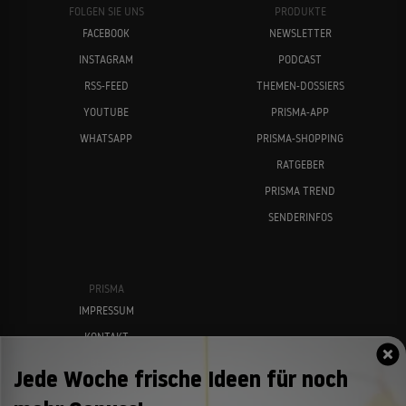
FOLGEN SIE UNS
PRODUKTE
FACEBOOK
NEWSLETTER
INSTAGRAM
PODCAST
RSS-FEED
THEMEN-DOSSIERS
YOUTUBE
PRISMA-APP
WHATSAPP
PRISMA-SHOPPING
RATGEBER
PRISMA TREND
SENDERINFOS
PRISMA
IMPRESSUM
KONTAKT
ÜBER UNS
Jede Woche frische Ideen für noch
NEWS-ARCHIV