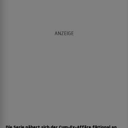
Die Serie nähert sich der Cum-Ex-Affäre fiktional an.