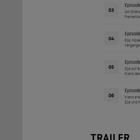
Episod
03
Um Grieta
Freiheits
Episod
04
Elja, Mos
Vergange
Episod
05
Elja will
Kiano de
Episod
06
Kiano erw
Elja und 
TRAILER