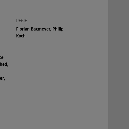
REGIE
Florian Baxmeyer, Philip
Koch
te
shed,
er,
,