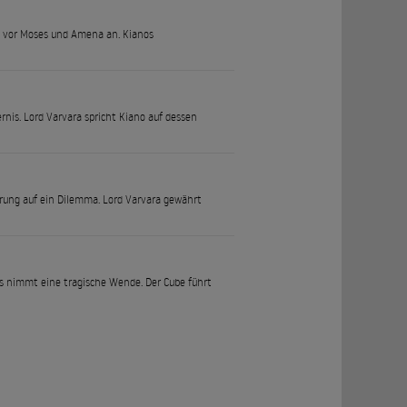
be vor Moses und Amena an. Kianos
ernis. Lord Varvara spricht Kiano auf dessen
hrung auf ein Dilemma. Lord Varvara gewährt
s nimmt eine tragische Wende. Der Cube führt