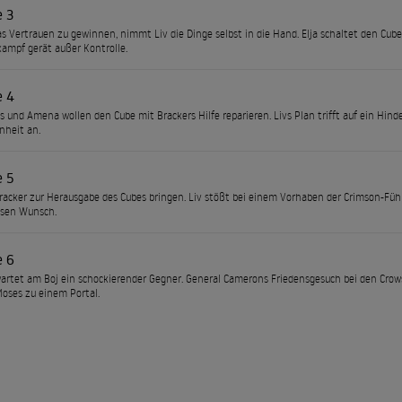
e 3
s Vertrauen zu gewinnen, nimmt Liv die Dinge selbst in die Hand. Elja schaltet den Cu
kampf gerät außer Kontrolle.
e 4
es und Amena wollen den Cube mit Brackers Hilfe reparieren. Livs Plan trifft auf ein Hind
nheit an.
e 5
 Bracker zur Herausgabe des Cubes bringen. Liv stößt bei einem Vorhaben der Crimson-Fü
ssen Wunsch.
e 6
artet am Boj ein schockierender Gegner. General Camerons Friedensgesuch bei den Crow
Moses zu einem Portal.