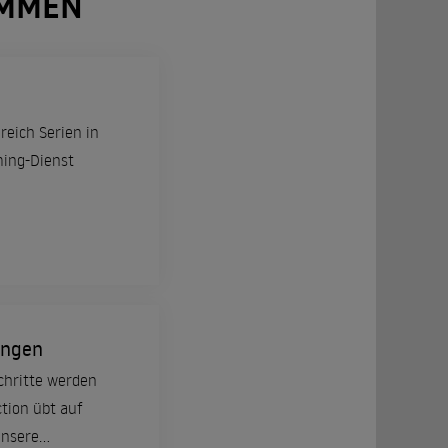
OMMEN
reich Serien in
ming-Dienst
ungen
chritte werden
tion übt auf
unsere