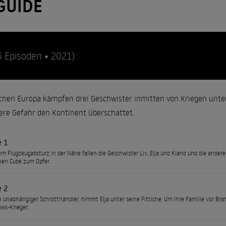
GUIDE
6 Episoden • 2021)
schen Europa kämpfen drei Geschwister inmitten von Kriegen unte
re Gefahr den Kontinent überschattet.
e 1
m Flugzeugabsturz in der Nähe fallen die Geschwister Liv, Elja und Kiano und die ander
hen Cube zum Opfer.
e 2
n unabhängiger Schrotthändler, nimmt Elja unter seine Fittiche. Um ihre Familie vor Brah
ws-Krieger.