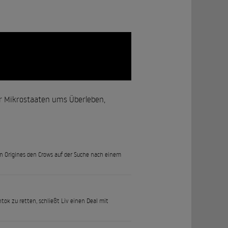
r Mikrostaaten ums Überleben,
en Origines den Crows auf der Suche nach einem
tok zu retten, schließt Liv einen Deal mit