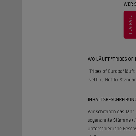
WER S
FLATRATE
WO LÄUFT "TRIBES OF 
"Tribes of Europa" läuf
Netflix
,
Netflix Standa
INHALTSBESCHREIBUN
Wir schreiben das Jahr 
sogenannte Stämme („Tr
unterschiedliche Gesch