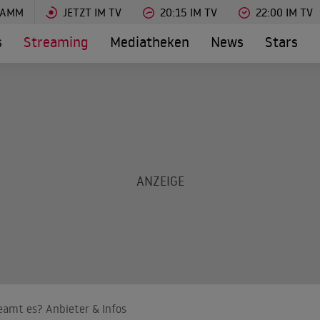
RAMM
JETZT IM TV
20:15 IM TV
22:00 IM TV
s
Streaming
Mediatheken
News
Stars
reamt es? Anbieter & Infos