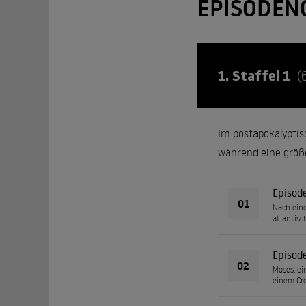
EPISODEN
1. Staffel 1
(
Im postapokalypti
während eine größe
Episod
01
Nach eine
atlantisc
Episod
02
Moses, ei
einem Cro