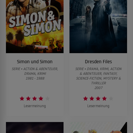
Simon und Simon
Dresden Files
SERIE • ACTION & ABENTEUER,
SERIE • DRAMA, KRIMI, ACTION
DRAMA, KRIMI
& ABENTEUER, FANTASY,
1981 - 1988
SCIENCE-FICTION, MYSTERY &
THRILLER
2007
Lesermeinung
Lesermeinung