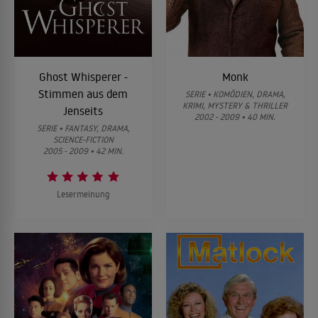
Ghost Whisperer -
Monk
Stimmen aus dem
SERIE • KOMÖDIEN, DRAMA,
KRIMI, MYSTERY & THRILLER
Jenseits
2002 - 2009 • 40 MIN.
SERIE • FANTASY, DRAMA,
SCIENCE-FICTION
2005 - 2009 • 42 MIN.
Lesermeinung