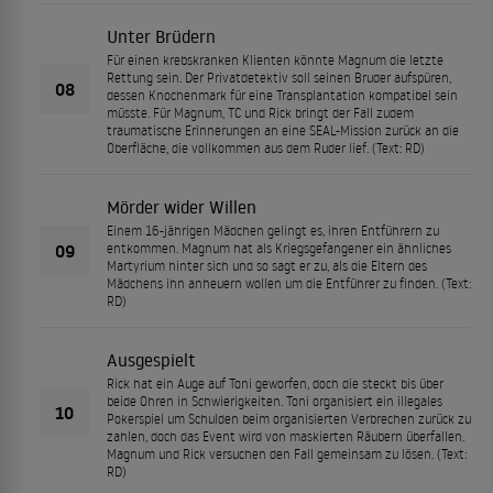
Unter Brüdern
Für einen krebskranken Klienten könnte Magnum die letzte
Rettung sein. Der Privatdetektiv soll seinen Bruder aufspüren,
08
dessen Knochenmark für eine Transplantation kompatibel sein
müsste. Für Magnum, TC und Rick bringt der Fall zudem
traumatische Erinnerungen an eine SEAL-Mission zurück an die
Oberfläche, die vollkommen aus dem Ruder lief. (Text: RD)
Mörder wider Willen
Einem 16-jährigen Mädchen gelingt es, ihren Entführern zu
09
entkommen. Magnum hat als Kriegsgefangener ein ähnliches
Martyrium hinter sich und so sagt er zu, als die Eltern des
Mädchens ihn anheuern wollen um die Entführer zu finden. (Text:
RD)
Ausgespielt
Rick hat ein Auge auf Toni geworfen, doch die steckt bis über
beide Ohren in Schwierigkeiten. Toni organisiert ein illegales
10
Pokerspiel um Schulden beim organisierten Verbrechen zurück zu
zahlen, doch das Event wird von maskierten Räubern überfallen.
Magnum und Rick versuchen den Fall gemeinsam zu lösen. (Text:
RD)