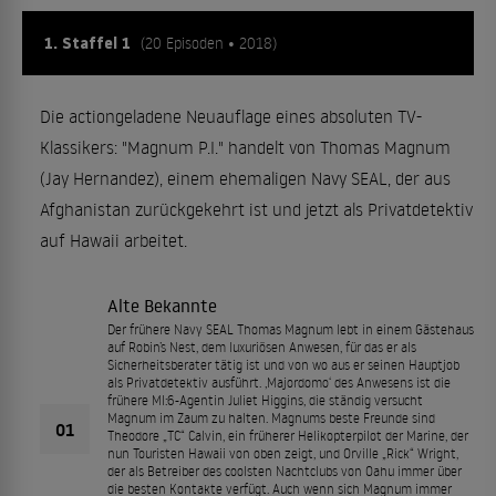
1. Staffel 1
(20 Episoden • 2018)
Die actiongeladene Neuauflage eines absoluten TV-
Klassikers: "Magnum P.I." handelt von Thomas Magnum
(Jay Hernandez), einem ehemaligen Navy SEAL, der aus
Afghanistan zurückgekehrt ist und jetzt als Privatdetektiv
auf Hawaii arbeitet.
Alte Bekannte
Der frühere Navy SEAL Thomas Magnum lebt in einem Gästehaus
auf Robin’s Nest, dem luxuriösen Anwesen, für das er als
Sicherheitsberater tätig ist und von wo aus er seinen Hauptjob
als Privatdetektiv ausführt. ‚Majordomo‘ des Anwesens ist die
frühere MI:6-Agentin Juliet Higgins, die ständig versucht
Magnum im Zaum zu halten. Magnums beste Freunde sind
01
Theodore „TC“ Calvin, ein früherer Helikopterpilot der Marine, der
nun Touristen Hawaii von oben zeigt, und Orville „Rick“ Wright,
der als Betreiber des coolsten Nachtclubs von Oahu immer über
die besten Kontakte verfügt. Auch wenn sich Magnum immer