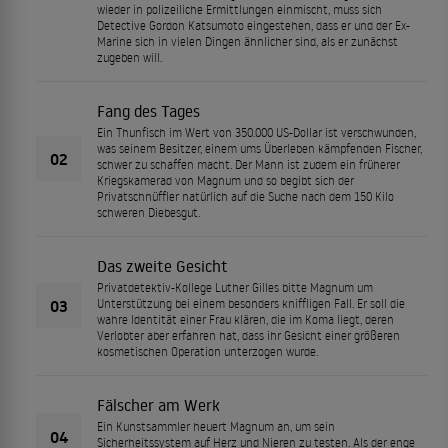
wieder in polizeiliche Ermittlungen einmischt, muss sich
Detective Gordon Katsumoto eingestehen, dass er und der Ex-
Marine sich in vielen Dingen ähnlicher sind, als er zunächst
zugeben will.
Fang des Tages
Ein Thunfisch im Wert von 350.000 US-Dollar ist verschwunden,
was seinem Besitzer, einem ums Überleben kämpfenden Fischer,
02
schwer zu schaffen macht. Der Mann ist zudem ein früherer
Kriegskamerad von Magnum und so begibt sich der
Privatschnüffler natürlich auf die Suche nach dem 150 Kilo
schweren Diebesgut.
Das zweite Gesicht
Privatdetektiv-Kollege Luther Gilles bitte Magnum um
03
Unterstützung bei einem besonders kniffligen Fall. Er soll die
wahre Identität einer Frau klären, die im Koma liegt, deren
Verlobter aber erfahren hat, dass ihr Gesicht einer größeren
kosmetischen Operation unterzogen wurde.
Fälscher am Werk
Ein Kunstsammler heuert Magnum an, um sein
04
Sicherheitssystem auf Herz und Nieren zu testen. Als der enge