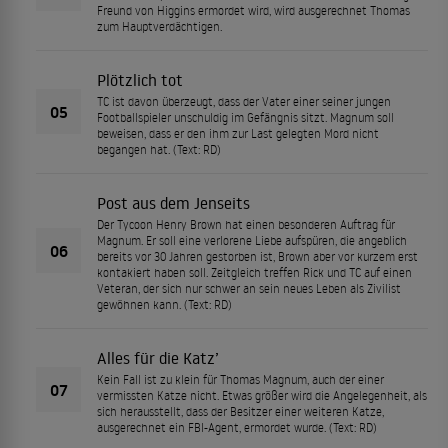
Freund von Higgins ermordet wird, wird ausgerechnet Thomas
zum Hauptverdächtigen.
Plötzlich tot
TC ist davon überzeugt, dass der Vater einer seiner jungen
05
Footballspieler unschuldig im Gefängnis sitzt. Magnum soll
beweisen, dass er den ihm zur Last gelegten Mord nicht
begangen hat. (Text: RD)
Post aus dem Jenseits
Der Tycoon Henry Brown hat einen besonderen Auftrag für
Magnum. Er soll eine verlorene Liebe aufspüren, die angeblich
06
bereits vor 30 Jahren gestorben ist, Brown aber vor kurzem erst
kontakiert haben soll. Zeitgleich treffen Rick und TC auf einen
Veteran, der sich nur schwer an sein neues Leben als Zivilist
gewöhnen kann. (Text: RD)
Alles für die Katz’
Kein Fall ist zu klein für Thomas Magnum, auch der einer
07
vermissten Katze nicht. Etwas größer wird die Angelegenheit, als
sich herausstellt, dass der Besitzer einer weiteren Katze,
ausgerechnet ein FBI-Agent, ermordet wurde. (Text: RD)