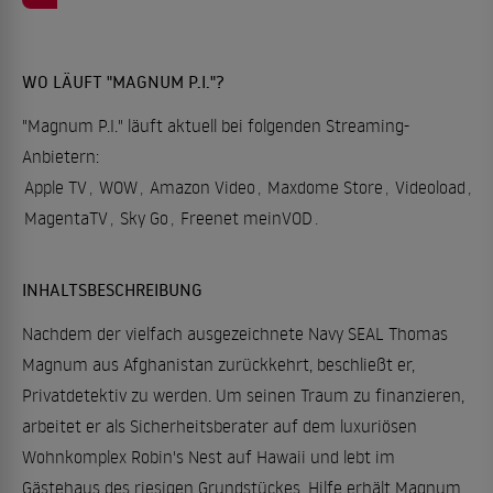
WO LÄUFT "MAGNUM P.I."?
"Magnum P.I." läuft aktuell bei folgenden Streaming-
Anbietern:
Apple TV
,
WOW
,
Amazon Video
,
Maxdome Store
,
Videoload
,
MagentaTV
,
Sky Go
,
Freenet meinVOD
.
INHALTSBESCHREIBUNG
Nachdem der vielfach ausgezeichnete Navy SEAL Thomas
Magnum aus Afghanistan zurückkehrt, beschließt er,
Privatdetektiv zu werden. Um seinen Traum zu finanzieren,
arbeitet er als Sicherheitsberater auf dem luxuriösen
Wohnkomplex Robin's Nest auf Hawaii und lebt im
Gästehaus des riesigen Grundstückes. Hilfe erhält Magnum