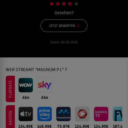
Gesehen?
JETZT BEWERTEN
Stand:
06.08.2026
WER STREAMT "MAGNUM P.I." ?
FLATRATE
Abo
Abo
KAUFEN
134.95€
146.95€
73.97€
124.95€
124.95€
167.44€