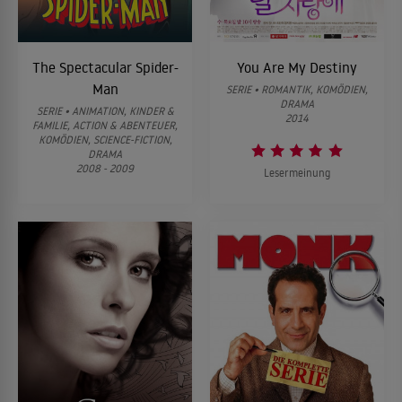
The Spectacular Spider-
You Are My Destiny
Man
SERIE • ROMANTIK, KOMÖDIEN,
DRAMA
SERIE • ANIMATION, KINDER &
2014
FAMILIE, ACTION & ABENTEUER,
KOMÖDIEN, SCIENCE-FICTION,
DRAMA
2008 - 2009
Lesermeinung