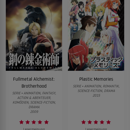
Fullmetal Alchemist:
Plastic Memories
Brotherhood
SERIE • ANIMATION, ROMANTIK,
SCIENCE-FICTION, DRAMA
SERIE • ANIMATION, FANTASY,
2015
ACTION & ABENTEUER,
KOMÖDIEN, SCIENCE-FICTION,
DRAMA
2009
Lesermeinung
Lesermeinung