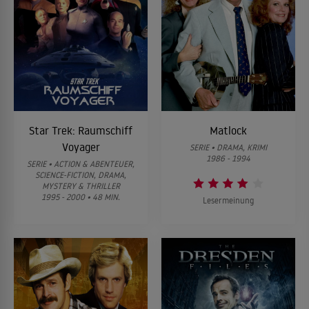
Star Trek: Raumschiff
Matlock
Voyager
SERIE • DRAMA, KRIMI
1986 - 1994
SERIE • ACTION & ABENTEUER,
SCIENCE-FICTION, DRAMA,
MYSTERY & THRILLER
1995 - 2000 • 48 MIN.
Lesermeinung