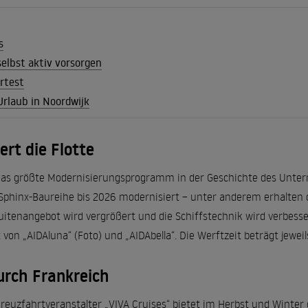
s
selbst aktiv vorsorgen
rtest
rlaub in Noordwijk
rt die Flotte
 das größte Modernisierungsprogramm in der Geschichte des Unte
r Sphinx-Baureihe bis 2026 modernisiert – unter anderem erhalten
Suitenangebot wird vergrößert und die Schiffstechnik wird verbes
t von „AIDAluna“ (Foto) und „AIDAbella“. Die Werftzeit beträgt jewe
urch Frankreich
reuzfahrtveranstalter „VIVA Cruises“ bietet im Herbst und Winter