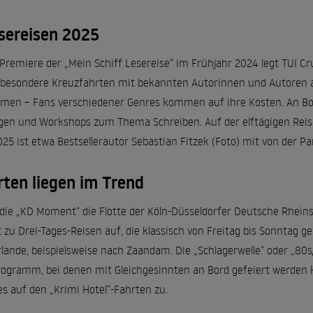
esereisen 2025
 Premiere der „Mein Schiff Lesereise“ im Frühjahr 2024 legt TUI 
 besondere Kreuzfahrten mit bekannten Autorinnen und Autoren an. 
men – Fans verschiedener Genres kommen auf ihre Kosten. An Bo
gen und Workshops zum Thema Schreiben. Auf der elftägigen Reise
 ist etwa Bestsellerautor Sebastian Fitzek (Foto) mit von der Par
ten liegen im Trend
t die „KD Moment“ die Flotte der Köln-Düsseldorfer Deutsche Rhein
t zu Drei-Tages-Reisen auf, die klassisch von Freitag bis Sonntag 
rlande, beispielsweise nach Zaandam. Die „Schlagerwelle“ oder „80s
ogramm, bei denen mit Gleichgesinnten an Bord gefeiert werden k
s auf den „Krimi Hotel“-Fahrten zu.