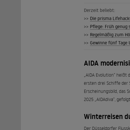
Derzeit beliebt:
>>
Die prisma Lifehack
>>
Pflege: Früh genug 
>>
Regelmäßig zum Hö
>>
Gewinne fünf Tage U
AIDA modernisie
„AIDA Evolution“ heißt
ersten drei Schiffe de
Erscheinungsbild, das 
2025 „AIDAdiva“, gefolg
Winterreisen d
Der Düsseldorfer Flussk