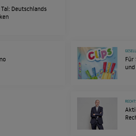
Tal: Deutschlands
ken
GESEL
ino
Für 
und
RECHT
Akt
Rec