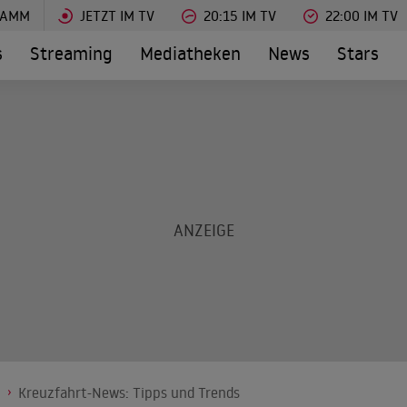
RAMM
JETZT IM TV
20:15 IM TV
22:00 IM TV
s
Streaming
Mediatheken
News
Stars
n
Kreuzfahrt-News: Tipps und Trends