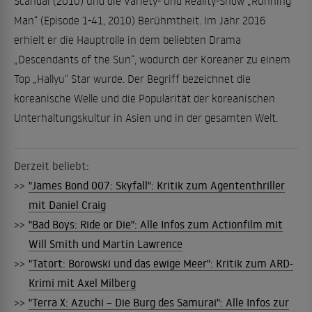
Scandal“(2010) und die Variety- und Reality-Show „Running
Man“ (Episode 1-41, 2010) Berühmtheit. Im Jahr 2016
erhielt er die Hauptrolle in dem beliebten Drama
„Descendants of the Sun“, wodurch der Koreaner zu einem
Top „Hallyu“ Star wurde. Der Begriff bezeichnet die
koreanische Welle und die Popularität der koreanischen
Unterhaltungskultur in Asien und in der gesamten Welt.
Derzeit beliebt:
>>
"James Bond 007: Skyfall": Kritik zum Agententhriller
mit Daniel Craig
>>
"Bad Boys: Ride or Die": Alle Infos zum Actionfilm mit
Will Smith und Martin Lawrence
>>
"Tatort: Borowski und das ewige Meer": Kritik zum ARD-
Krimi mit Axel Milberg
>>
"Terra X: Azuchi – Die Burg des Samurai": Alle Infos zur