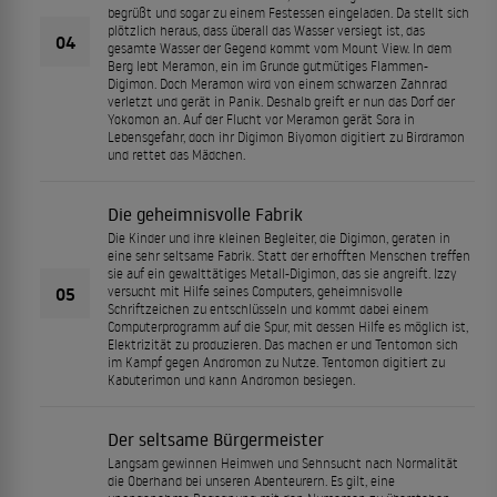
begrüßt und sogar zu einem Festessen eingeladen. Da stellt sich
plötzlich heraus, dass überall das Wasser versiegt ist, das
04
gesamte Wasser der Gegend kommt vom Mount View. In dem
Berg lebt Meramon, ein im Grunde gutmütiges Flammen-
Digimon. Doch Meramon wird von einem schwarzen Zahnrad
verletzt und gerät in Panik. Deshalb greift er nun das Dorf der
Yokomon an. Auf der Flucht vor Meramon gerät Sora in
Lebensgefahr, doch ihr Digimon Biyomon digitiert zu Birdramon
und rettet das Mädchen.
Die geheimnisvolle Fabrik
Die Kinder und ihre kleinen Begleiter, die Digimon, geraten in
eine sehr seltsame Fabrik. Statt der erhofften Menschen treffen
sie auf ein gewalttätiges Metall-Digimon, das sie angreift. Izzy
05
versucht mit Hilfe seines Computers, geheimnisvolle
Schriftzeichen zu entschlüsseln und kommt dabei einem
Computerprogramm auf die Spur, mit dessen Hilfe es möglich ist,
Elektrizität zu produzieren. Das machen er und Tentomon sich
im Kampf gegen Andromon zu Nutze. Tentomon digitiert zu
Kabuterimon und kann Andromon besiegen.
Der seltsame Bürgermeister
Langsam gewinnen Heimweh und Sehnsucht nach Normalität
die Oberhand bei unseren Abenteurern. Es gilt, eine