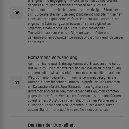
unangenehme Begegnung mit den Numemon zu überstehen,
denen es Mimi ganz besonders angetan hat. Auch ein
Zusammentreffen mit Monzaemon, einem riesigen Bären, der
06
sich Bürgermeister der Spielzeugstadt nennt und alle mit seinen
Liebesattacken gnadenlos verfolgt, ist nicht dazu angetan, die
allgemeine Stimmung zu verbessern. Palmon digitiert zu
Togemon, einem stacheligen Kaktus, und besiegt den
Teddybären, aber auch dieses Digimon war ein Opfer des
geheimnisvollen schwarzen Zahnrads und ist froh, endlich wieder
erlöst zu sein.
Gomamons Verwandlung
Auf ihrer Suche nach Nahrung kommt die Gruppe an eine heiße
Quelle. Taichi und Matt streiten sich darüber, ob sie auf den Berg
klettern sollen. Als alle schlafen, macht sich Joe alleine auf den
Weg. Gomamon begleitet ihn. Auf halbem Weg begegnen sie
07
Unimon, einem fliegenden Einhorn. Es greift Joe und Gomamon
an. Da tauchen Taichi, Sora, Birdramon und Agumon auf.
Birdramon und das in Greymon verwandelte Agumon kämpfen
gegen Unimon. Beim Versuch, das Zahnrad aus Unimons Rücken
zu entfernen, stürzt Joe in die Tiefe. Um seinen Partner retten
zu können, verwandelt sich Gomamon in Ikkakumon. Durch
dessen „Raketentorpedos“ wird das Zahnrad vernichtet.
Der Herr der Dunkelheit