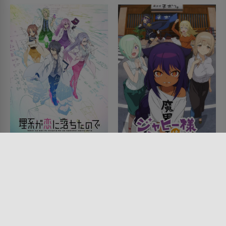
Science fell in Love, so I
The Great Jahy Will Not
tried to prove it
Be Defeated!
SERIE • ANIMATION, ROMANTIK,
SERIE • ANIMATION, FANTASY,
KOMÖDIEN, DRAMA
KOMÖDIEN, SCIENCE-FICTION
2020 - 2022
2021