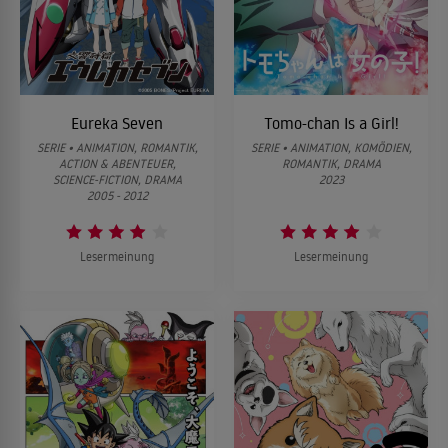
erscheint wieder. Kurz bevor Gigasmon sich auch Kojis Spirit
schnappen kann, greift Gotsumon ein. Er vereinigt drei Steine.
Daraufhin erscheint ein B-Spirit. Koji vereinigt sich mit dem B-
Spirit und wird zu Kendogarurumon. Kendogarurumon gelingt es
vorerst, Gigasmon zu besiegen.
Eureka Seven
Tomo-chan Is a Girl!
ALLES ZEIGEN ↓
SERIE • ANIMATION, ROMANTIK,
SERIE • ANIMATION, KOMÖDIEN,
ACTION & ABENTEUER,
ROMANTIK, DRAMA
SCIENCE-FICTION, DRAMA
2023
2005 - 2012
Lesermeinung
Lesermeinung