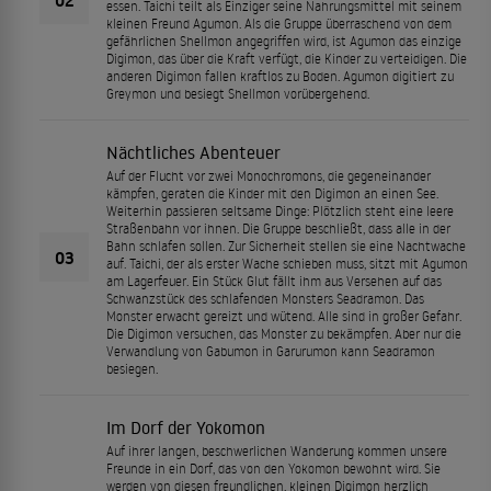
essen. Taichi teilt als Einziger seine Nahrungsmittel mit seinem
kleinen Freund Agumon. Als die Gruppe überraschend von dem
gefährlichen Shellmon angegriffen wird, ist Agumon das einzige
Digimon, das über die Kraft verfügt, die Kinder zu verteidigen. Die
anderen Digimon fallen kraftlos zu Boden. Agumon digitiert zu
Greymon und besiegt Shellmon vorübergehend.
Nächtliches Abenteuer
Auf der Flucht vor zwei Monochromons, die gegeneinander
kämpfen, geraten die Kinder mit den Digimon an einen See.
Weiterhin passieren seltsame Dinge: Plötzlich steht eine leere
Straßenbahn vor ihnen. Die Gruppe beschließt, dass alle in der
Bahn schlafen sollen. Zur Sicherheit stellen sie eine Nachtwache
03
auf. Taichi, der als erster Wache schieben muss, sitzt mit Agumon
am Lagerfeuer. Ein Stück Glut fällt ihm aus Versehen auf das
Schwanzstück des schlafenden Monsters Seadramon. Das
Monster erwacht gereizt und wütend. Alle sind in großer Gefahr.
Die Digimon versuchen, das Monster zu bekämpfen. Aber nur die
Verwandlung von Gabumon in Garurumon kann Seadramon
besiegen.
Im Dorf der Yokomon
Auf ihrer langen, beschwerlichen Wanderung kommen unsere
Freunde in ein Dorf, das von den Yokomon bewohnt wird. Sie
werden von diesen freundlichen, kleinen Digimon herzlich