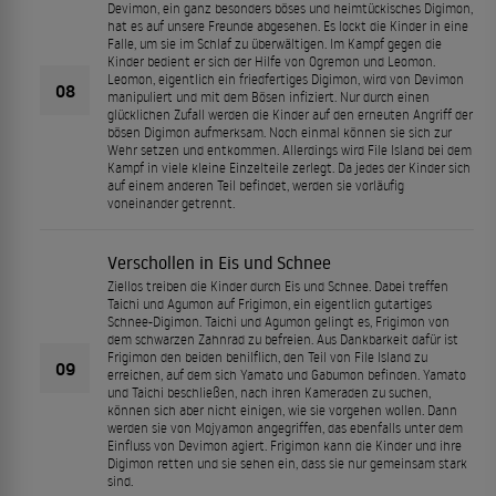
Devimon, ein ganz besonders böses und heimtückisches Digimon,
hat es auf unsere Freunde abgesehen. Es lockt die Kinder in eine
Falle, um sie im Schlaf zu überwältigen. Im Kampf gegen die
Kinder bedient er sich der Hilfe von Ogremon und Leomon.
Leomon, eigentlich ein friedfertiges Digimon, wird von Devimon
08
manipuliert und mit dem Bösen infiziert. Nur durch einen
glücklichen Zufall werden die Kinder auf den erneuten Angriff der
bösen Digimon aufmerksam. Noch einmal können sie sich zur
Wehr setzen und entkommen. Allerdings wird File Island bei dem
Kampf in viele kleine Einzelteile zerlegt. Da jedes der Kinder sich
auf einem anderen Teil befindet, werden sie vorläufig
voneinander getrennt.
Verschollen in Eis und Schnee
Ziellos treiben die Kinder durch Eis und Schnee. Dabei treffen
Taichi und Agumon auf Frigimon, ein eigentlich gutartiges
Schnee-Digimon. Taichi und Agumon gelingt es, Frigimon von
dem schwarzen Zahnrad zu befreien. Aus Dankbarkeit dafür ist
Frigimon den beiden behilflich, den Teil von File Island zu
09
erreichen, auf dem sich Yamato und Gabumon befinden. Yamato
und Taichi beschließen, nach ihren Kameraden zu suchen,
können sich aber nicht einigen, wie sie vorgehen wollen. Dann
werden sie von Mojyamon angegriffen, das ebenfalls unter dem
Einfluss von Devimon agiert. Frigimon kann die Kinder und ihre
Digimon retten und sie sehen ein, dass sie nur gemeinsam stark
sind.