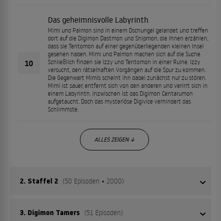
Das geheimnisvolle Labyrinth
Mimi und Palmon sind in einem Dschungel gelandet und treffen
dort auf die Digimon Dastmon und Shipmon, die ihnen erzählen,
dass sie Tentomon auf einer gegenüberliegenden kleinen Insel
gesehen haben. Mimi und Palmon machen sich auf die Suche.
10
Schließlich finden sie Izzy und Tentomon in einer Ruine. Izzy
versucht, den rätselhaften Vorgängen auf die Spur zu kommen.
Die Gegenwart Mimis scheint ihn dabei zunächst nur zu stören.
Mimi ist sauer, entfernt sich von den anderen und verirrt sich in
einem Labyrinth. Inzwischen ist das Digimon Centarumon
aufgetaucht. Doch das mysteriöse Digivice verhindert das
Schlimmste.
ALLES ZEIGEN ↓
2. Staffel 2
(50 Episoden • 2000)
3. Digimon Tamers
(51 Episoden)
Die Digiritter kämpfen gegen einen Jungen, der sich