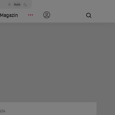
Auto
Magazin
024