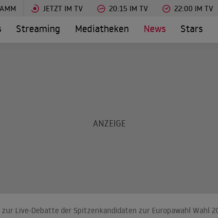
RAMM
JETZT IM TV
20:15 IM TV
22:00 IM TV
s
Streaming
Mediatheken
News
Stars
s zur Live-Debatte der Spitzenkandidaten zur Europawahl Wahl 2