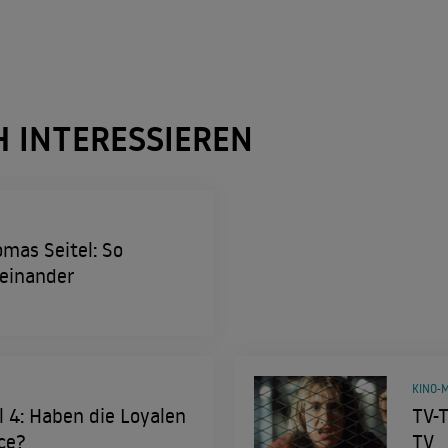
H INTERESSIEREN
mas Seitel: So
neinander
KINO-M
l 4: Haben die Loyalen
TV-T
ce?
TV