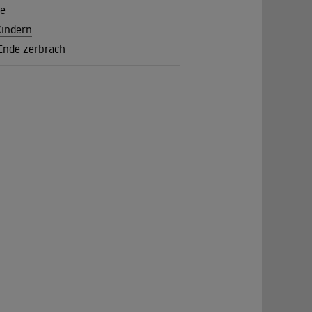
te
Kindern
 Ende zerbrach