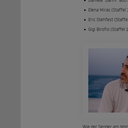
Daniela "Danni" Büch
Elena Miras (Staffel 
Eric Stehfest (Staffe
Gigi Birofio (Staffel 
Wie der Sender am Monta