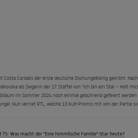
t Costa Cordalis der erste deutsche Dschungelkönig gekrönt. Nac
kovska als Siegerin der 17. Staffel von "Ich bin ein Star – Holt mic
ubiläum im Sommer 2024 noch einmal gebührend gefeiert werden –
gel. Nun verriet RTL, welche 13 Kult-Promis mit von der Partie si
d 75: Was macht der "Eine himmlische Familie"-Star heute?