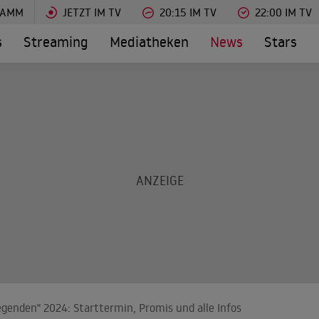
RAMM
JETZT IM TV
20:15 IM TV
22:00 IM TV
s
Streaming
Mediatheken
News
Stars
genden" 2024: Starttermin, Promis und alle Infos