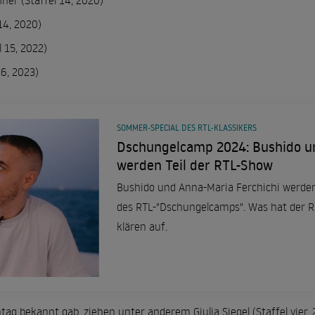
ner (Staffel 14, 2020)
14, 2020)
l 15, 2022)
16, 2023)
SOMMER-SPECIAL DES RTL-KLASSIKERS
Dschungelcamp 2024: Bushido u
werden Teil der RTL-Show
Bushido und Anna-Maria Ferchichi werde
des RTL-"Dschungelcamps". Was hat der R
klären auf.
g bekannt gab, ziehen unter anderem Giulia Siegel (Staffel vier, 2