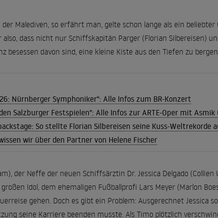
e der Malediven, so erfährt man, gelte schon lange als ein beliebte
also, dass nicht nur Schiffskapitän Parger (Florian Silbereisen) u
z besessen davon sind, eine kleine Kiste aus den Tiefen zu bergen
026: Nürnberger Symphoniker": Alle Infos zum BR-Konzert
den Salzburger Festspielen": Alle Infos zur ARTE-Oper mit Asmik 
ackstage: So stellte Florian Silbereisen seine Kuss-Weltrekorde a
wissen wir über den Partner von Helene Fischer
m), der Neffe der neuen Schiffsärztin Dr. Jessica Delgado (Collie
oßen Idol, dem ehemaligen Fußballprofi Lars Meyer (Marlon Boess),
rreise gehen. Doch es gibt ein Problem: Ausgerechnet Jessica soll
zung seine Karriere beenden musste. Als Timo plötzlich verschwind