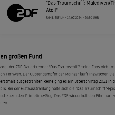
"Das Traumschiff: Malediven/T
Atoll"
FAMILIENFILM •
14.07.2024
• 20:30 UHR
den großen Fund
rsorgt der ZDF-Dauerbrenner "Das Traumschiff" seine Fans nicht 
ion Fernweh. Der Quotendampfer der Mainzer läuft inzwischen vierm
rstmals ausgestrahlten Reihe ging es am Ostersonntag 2021 in d
olls. Bei der Erstausstrahlung holte sich die "Das Traumschiff"-Epi
chauern den Primetime-Sieg. Das ZDF wiederholt den Film nun zur
sten.