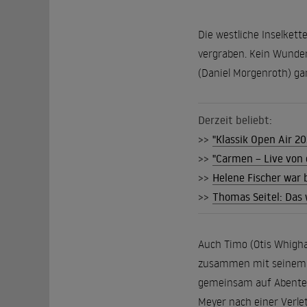
Die westliche Inselkett
vergraben. Kein Wunder 
(Daniel Morgenroth) gan
Derzeit beliebt:
>>
"Klassik Open Air 2
>>
"Carmen – Live von 
>>
Helene Fischer war b
>>
Thomas Seitel: Das 
Auch Timo (Otis Whigha
zusammen mit seinem gr
gemeinsam auf Abenteue
Meyer nach einer Verlet