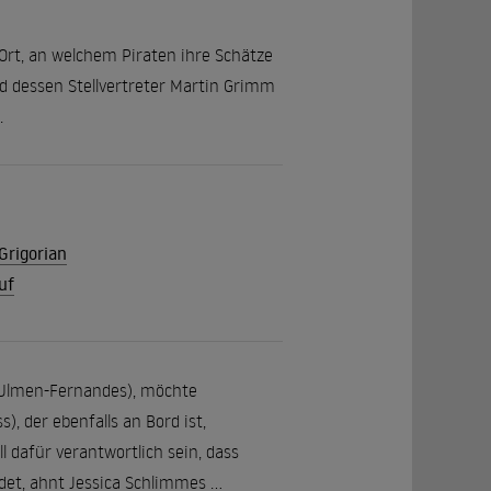
r Ort, an welchem Piraten ihre Schätze
nd dessen Stellvertreter Martin Grimm
.
Grigorian
uf
n Ulmen-Fernandes), möchte
 der ebenfalls an Bord ist,
 dafür verantwortlich sein, dass
et, ahnt Jessica Schlimmes ...