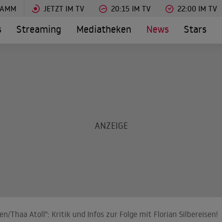
RAMM
JETZT IM TV
20:15 IM TV
22:00 IM TV
s
Streaming
Mediatheken
News
Stars
n/Thaa Atoll": Kritik und Infos zur Folge mit Florian Silbereisen!