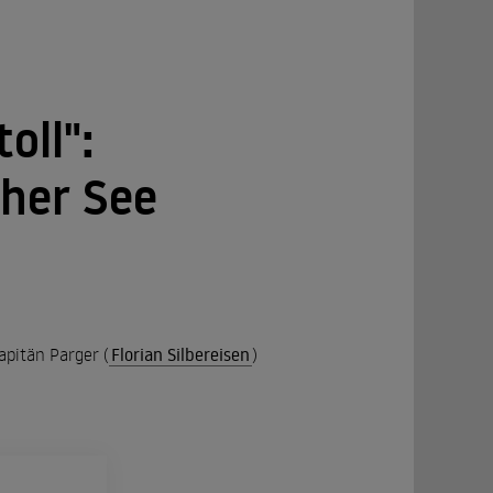
oll":
her See
apitän Parger (
Florian Silbereisen
)