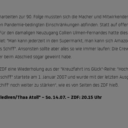
arbeiten zur 90. Folge mussten sich die Macher und Mitwirkenden 
n Pandemie-bedingten Einschränkungen abfinden. Statt auf offene
ür den damaligen Neuzugang Collien Ulmen-Fernandes hatte dies d
iet: "Man kann jederzeit in den Supermarkt, man kann sich Amazon
Schiff". Ansonsten sollte aber alles so wie immer laufen: Die Crew
er beim Abschied sogar geweint habe.
ZDF eine Wiederholung aus der "Kreuzfahrt ins Glück"-Reihe: "Hochz
schiff" startete am 1. Januar 2007 und wurde mit der letzten Ausg
iff' noch weiter zu stärken", wie es von Seiten des ZDF hieß.
ediven/Thaa Atoll" – So. 14.07. – ZDF: 20.15 Uhr