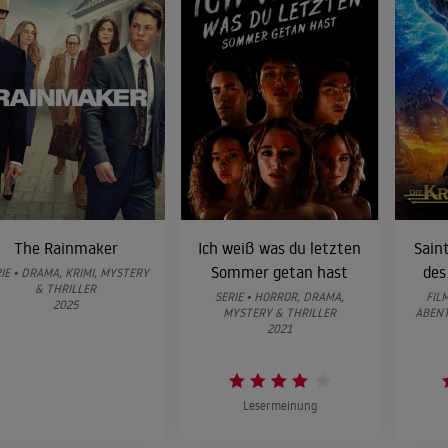
The Rainmaker
Ich weiß was du letzten
Saint
Sommer getan hast
des
IE • DRAMA, KRIMI, MYSTERY
& THRILLER
SERIE • HORROR, DRAMA,
FIL
2025
MYSTERY & THRILLER
ABENT
2021
Lesermeinung