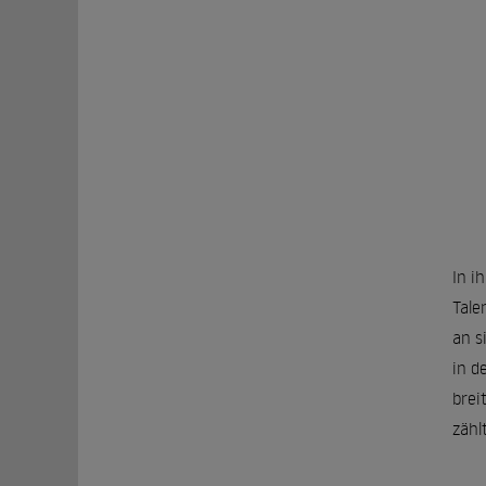
In i
Tale
an s
in d
brei
zähl