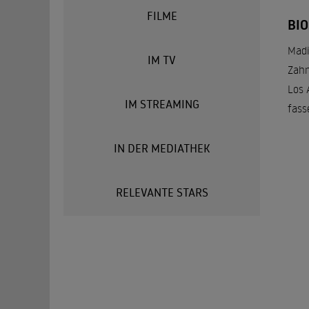
FILME
BI
Madi
IM TV
Zahn
Los 
IM STREAMING
fass
IN DER MEDIATHEK
RELEVANTE STARS