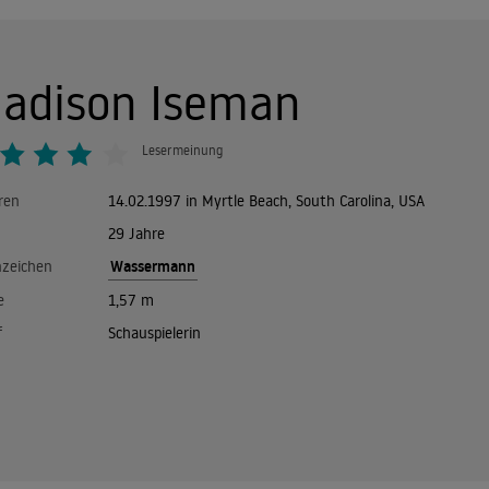
adison Iseman
Lesermeinung
ren
14.02.1997 in Myrtle Beach, South Carolina, USA
29 Jahre
Wassermann
nzeichen
e
1,57 m
f
Schauspielerin