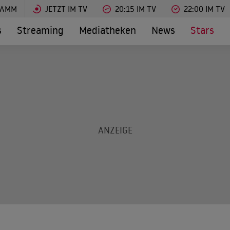
RAMM
JETZT IM TV
20:15 IM TV
22:00 IM TV
s
Streaming
Mediatheken
News
Stars