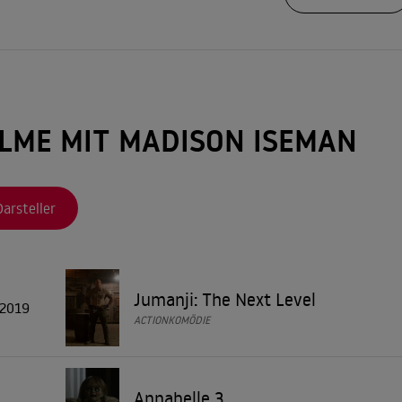
oßer Erfolg mit der „Ich weiß, was du let
 verkörperte sie die Zwillingsschwestern in der Horror-Serie „Ich w
USA zu einem großen Erfolg entwickelte. Zuletzt arbeitete sie 2020 
ILME MIT MADISON ISEMAN
er“ von Laura Sobiech basiert. Zusätzlich war sie bei Gastauftritt
n.
Darsteller
 gab Madison Iseman bekannt, mit dem Singer-Songwriter Spencer 
n einander während eines Konzerts in San Diego im Jahr davor be
Jumanji: The Next Level
2019
ACTIONKOMÖDIE
Annabelle 3