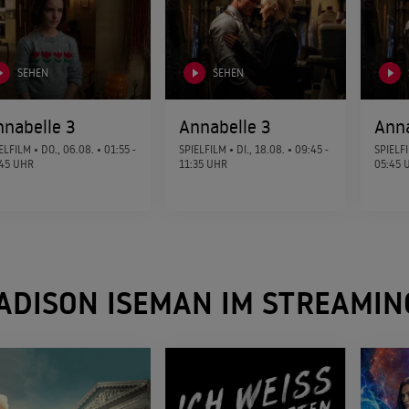
SEHEN
SEHEN
nnabelle 3
Annabelle 3
Anna
ELFILM •
DO., 06.08.
• 01:55 -
SPIELFILM •
DI., 18.08.
• 09:45 -
SPIELF
:45 UHR
11:35 UHR
05:45 
ADISON ISEMAN IM STREAMIN