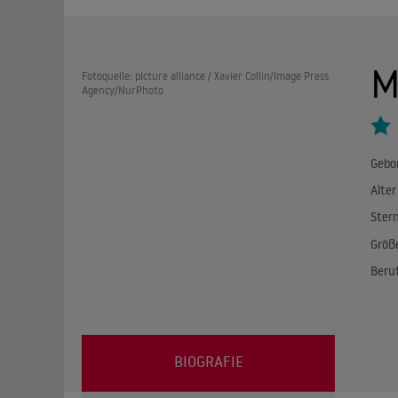
M
Fotoquelle: picture alliance / Xavier Collin/Image Press
Agency/NurPhoto
Gebo
Alter
Ster
Größ
Beru
BIOGRAFIE