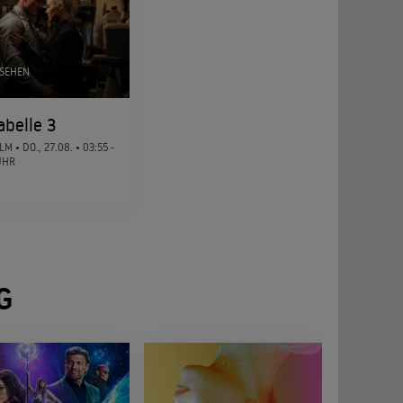
SEHEN
belle 3
ILM •
DO., 27.08.
• 03:55 -
UHR
G