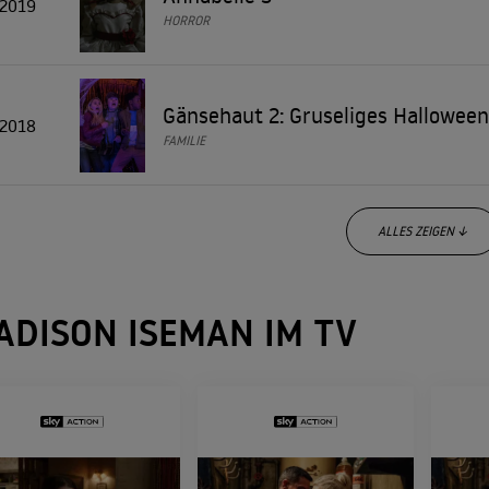
2019
HORROR
Gänsehaut 2: Gruseliges Halloween
2018
FAMILIE
ALLES ZEIGEN ↓
Jumanji: Willkommen im Dschunge
2017
ADISON ISEMAN IM TV
ABENTEUER