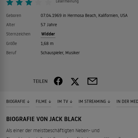
Lesermeinung
Geboren
07.04.1969 in Hermosa Beach, Kalifornien, USA
Alter
57 Jahre
Widder
Sternzeichen
Größe
1,68 m
Beruf
Schauspieler, Musiker
TEILEN
BIOGRAFIE
FILME
IM TV
IM STREAMING
IN DER ME
BIOGRAFIE VON JACK BLACK
Als einer der meistbeschäftigten Neben- und