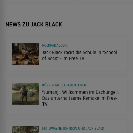
Year One - Aller Anfang ist schwer
2009
KOMÖDIE
NEWS ZU JACK BLACK
Tropic Thunder
2008
KOMÖDIE
ROCKPÄDAGOGIK
Jack Black rockt die Schule in "School
of Rock" - im Free TV
Walk Hard: Die Dewey Cox Story
2007
KOMÖDIE
KÖRPERTAUSCH-ABENTEUER
"Jumanji: Willkommen im Dschungel":
Das unterhaltsame Remake im Free-
Margot und die Hochzeit
TV
2007
KOMÖDIE
MIT DWAYNE JOHNSON UND JACK BLACK