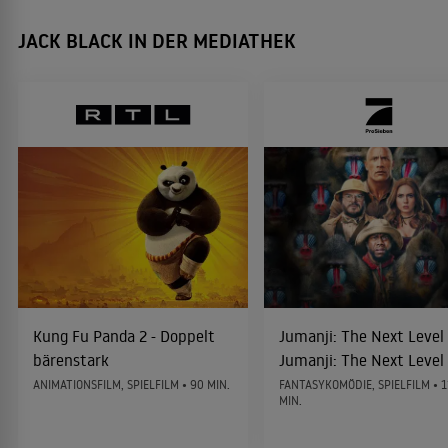
Kung Fu Panda 2
2011
JACK BLACK IN DER MEDIATHEK
ANIMATIONSFILM
Ein Jahr vogelfrei!
2011
KOMÖDIE
Die Muppets
2011
MUSICALKOMÖDIE
Gullivers Reisen - Da kommt was
Kung Fu Panda 2 - Doppelt
Jumanji: The Next Level 
2010
Großes auf uns zu
bärenstark
Jumanji: The Next Level
KOMÖDIE
ANIMATIONSFILM, SPIELFILM • 90 MIN.
FANTASYKOMÖDIE, SPIELFILM • 
MIN.