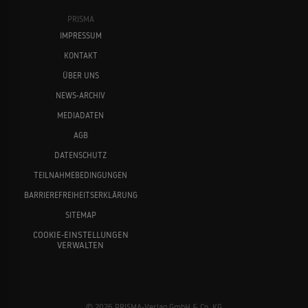
PRISMA
IMPRESSUM
KONTAKT
Schwer verliebt
2001
ÜBER UNS
KOMÖDIE
NEWS-ARCHIV
MEDIADATEN
Ben Stiller
Dustin Hoffman
Nix wie raus aus Orange County
AGB
2001
KOMÖDIE
DATENSCHUTZ
TEILNAHMEBEDINGUNGEN
BARRIEREFREIHEITSERKLÄRUNG
High Fidelity
SITEMAP
2000
KOMÖDIE
COOKIE-EINSTELLUNGEN
VERWALTEN
Hans Zimmer
Jason Segel
Jesus' Son
1999
DRAMA
© 2026 PRISMA-Verlag GmbH & Co. KG