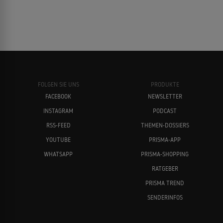
KOMÖDIE
Paul Rudd
Dwayne Johnson
Not a Romance
2003
EROTIKFILM
FOLGEN SIE UNS
PRODUKTE
FACEBOOK
NEWSLETTER
Wenn Frauen wollen!
2002
INSTAGRAM
PODCAST
EROTIKFILM
Cameron Diaz
Rufus Sewell
RSS-FEED
THEMEN-DOSSIERS
YOUTUBE
PRISMA-APP
WHATSAPP
PRISMA-SHOPPING
Ice Age
2002
RATGEBER
TRICKFILM
PRISMA TREND
SENDERINFOS
Zickenterror - Der Teufel ist eine Frau
2001
Jude Law
Tim Robbins
KOMÖDIE