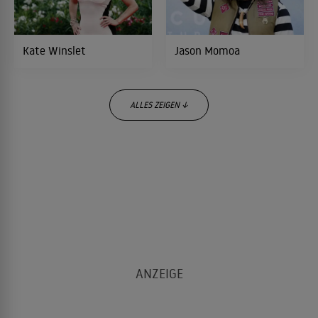
2005
FANTASYABENTEUER
Kate Winslet
Jason Momoa
Neid
2004
KOMÖDIE
ALLES ZEIGEN ↓
Große Haie - kleine Fische
2004
ZEICHENTRICK
Der Anchorman - Die Legende von Ron
Eli Wallach
Kevin Hart
2004
Burgundy
KOMÖDIE
School of Rock
2003