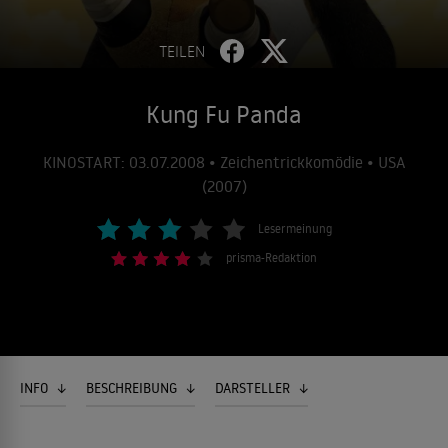
TEILEN
Kung Fu Panda
KINOSTART: 03.07.2008 • Zeichentrickkomödie • USA
(2007)
Lesermeinung
prisma-Redaktion
INFO
BESCHREIBUNG
DARSTELLER