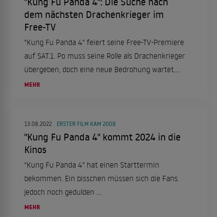
"Kung Fu Panda 4": Die Suche nach
dem nächsten Drachenkrieger im
Free-TV
"Kung Fu Panda 4" feiert seine Free-TV-Premiere
auf SAT.1. Po muss seine Rolle als Drachenkrieger
übergeben, doch eine neue Bedrohung wartet.
Hape Kerkeling spricht Po.
MEHR
13.08.2022
ERSTER FILM KAM 2008
"Kung Fu Panda 4" kommt 2024 in die
Kinos
"Kung Fu Panda 4" hat einen Starttermin
bekommen. Ein bisschen müssen sich die Fans
jedoch noch gedulden ...
MEHR