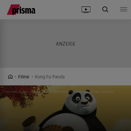
Filme
Kung Fu Panda
Fotoquelle: Kung Fu Panda & ©2008 DreamWorks Animation L.L.C. All Rights Reserved.