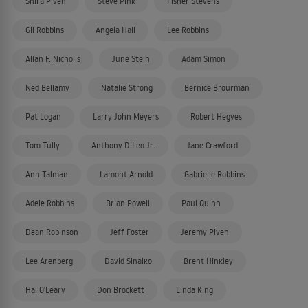
Shira Piven
Steve Pink
Fisher Stevens
Gil Robbins
Angela Hall
Lee Robbins
Allan F. Nicholls
June Stein
Adam Simon
Ned Bellamy
Natalie Strong
Bernice Brourman
Pat Logan
Larry John Meyers
Robert Hegyes
Tom Tully
Anthony DiLeo Jr.
Jane Crawford
Ann Talman
Lamont Arnold
Gabrielle Robbins
Adele Robbins
Brian Powell
Paul Quinn
Dean Robinson
Jeff Foster
Jeremy Piven
Lee Arenberg
David Sinaiko
Brent Hinkley
Hal O'Leary
Don Brockett
Linda King