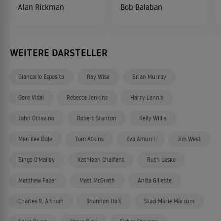
Alan Rickman
Bob Balaban
WEITERE DARSTELLER
Giancarlo Esposito
Ray Wise
Brian Murray
Gore Vidal
Rebecca Jenkins
Harry Lennix
John Ottavino
Robert Stanton
Kelly Willis
Merrilee Dale
Tom Atkins
Eva Amurri
Jim West
Bingo O'Malley
Kathleen Chalfant
Ruth Lesko
Matthew Faber
Matt McGrath
Anita Gillette
Charles R. Altman
Shannon Holt
Staci Marie Marcum