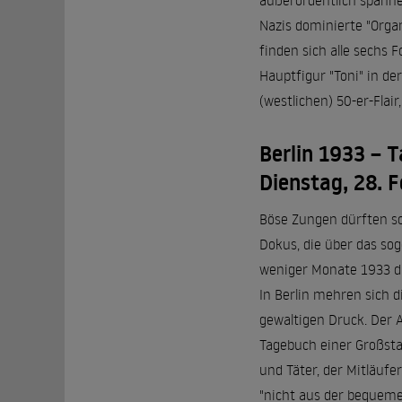
außerordentlich spanne
Nazis dominierte "Orga
finden sich alle sechs 
Hauptfigur "Toni" in de
(westlichen) 50-er-Flai
Berlin 1933 – 
Dienstag, 28. F
Böse Zungen dürften sch
Dokus, die über das sog
weniger Monate 1933 die
In Berlin mehren sich d
gewaltigen Druck. Der A
Tagebuch einer Großstad
und Täter, der Mitläuf
"nicht aus der bequeme