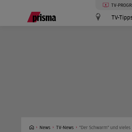
TV-PROG
TV-Tipp
News
TV-News
"Der Schwarm" und vieles