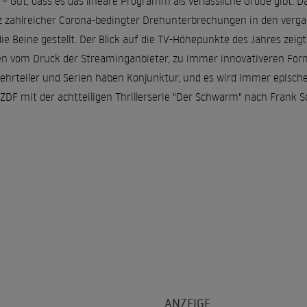
– Gut, dass es das lineare Programm als verlässliche Größe gibt. 
tz zahlreicher Corona-bedingter Drehunterbrechungen in den verg
e Beine gestellt. Der Blick auf die TV-Höhepunkte des Jahres zeig
ben vom Druck der Streaminganbieter, zu immer innovativeren For
ehrteiler und Serien haben Konjunktur, und es wird immer epische
ZDF mit der achtteiligen Thrillerserie "Der Schwarm" nach Frank S