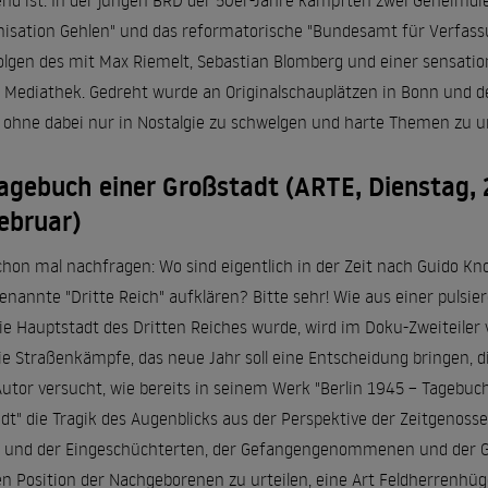
nd ist: In der jungen BRD der 50er-Jahre kämpften zwei Geheimdie
nisation Gehlen" und das reformatorische "Bundesamt für Verfass
Folgen des mit Max Riemelt, Sebastian Blomberg und einer sensatio
r Mediathek. Gedreht wurde an Originalschauplätzen in Bonn und de
r, ohne dabei nur in Nostalgie zu schwelgen und harte Themen zu 
Tagebuch einer Großstadt (ARTE, Dienstag, 
ebruar)
on mal nachfragen: Wo sind eigentlich in der Zeit nach Guido Kno
enannte "Dritte Reich" aufklären? Bitte sehr! Wie aus einer pulsi
 Hauptstadt des Dritten Reiches wurde, wird im Doku-Zweiteiler vo
ie Straßenkämpfe, das neue Jahr soll eine Entscheidung bringen, 
utor versucht, wie bereits in seinem Werk "Berlin 1945 – Tagebuch 
t" die Tragik des Augenblicks aus der Perspektive der Zeitgenosse
er und der Eingeschüchterten, der Gefangengenommenen und der Gef
n Position der Nachgeborenen zu urteilen, eine Art Feldherrenhüg