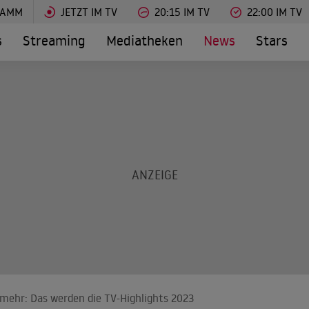
RAMM
JETZT IM TV
20:15 IM TV
22:00 IM TV
s
Streaming
Mediatheken
News
Stars
 mehr: Das werden die TV-Highlights 2023