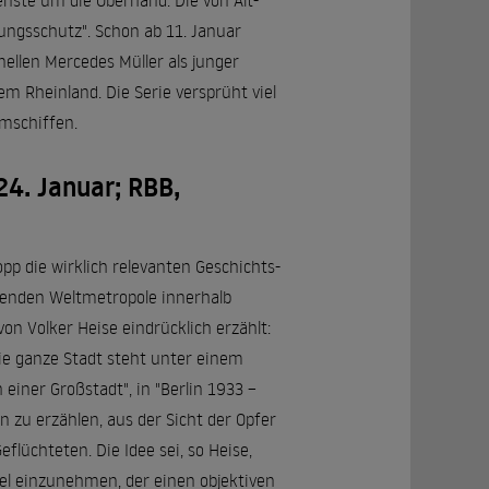
nste um die Oberhand. Die von Alt-
ungsschutz". Schon ab 11. Januar
nellen Mercedes Müller als junger
m Rheinland. Die Serie versprüht viel
umschiffen.
24. Januar; RBB,
pp die wirklich relevanten Geschichts-
erenden Weltmetropole innerhalb
n Volker Heise eindrücklich erzählt:
die ganze Stadt steht unter einem
einer Großstadt", in "Berlin 1933 –
n zu erzählen, aus der Sicht der Opfer
lüchteten. Die Idee sei, so Heise,
el einzunehmen, der einen objektiven