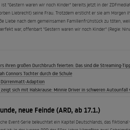
e ist "Gestern waren wir noch Kinder" bereits jetzt in der ZDFmedi
(Torben Liebrecht) seine Frau. Trotzdem ersticht er sie am Morgen 
ße Liebe nach dem gemeinsamen Familienfrühstück zu töten, weiß
 perfekt war, offenbart "Gestern waren wir noch Kinder" (Regie: Nin
rs ihren großen Durchbruch feierten: Das sind die Streaming-Ti
ah Connors Tochter durch die Schule
 Dürrenmatt-Adaption
r zeigt sich mit Halskrause: Minnie Driver in schweren Autounfall 
unde, neue Feinde (ARD, ab 17.1.)
ische Event-Serie beleuchtet ein Kapitel Deutschlands, das fiktiona