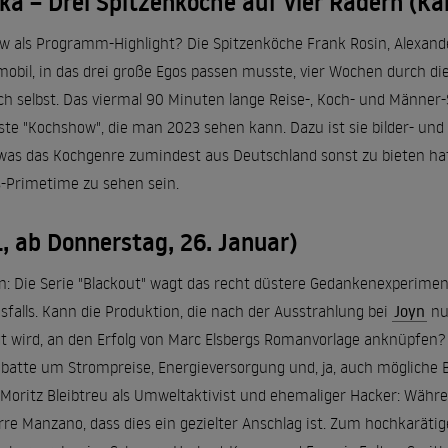
ka – Drei Spitzenköche auf vier Rädern (Kab
ow als Programm-Highlight? Die Spitzenköche Frank Rosin, Alexa
bil, in das drei große Egos passen musste, vier Wochen durch di
ich selbst. Das viermal 90 Minuten lange Reise-, Koch- und Männer
ste "Kochshow", die man 2023 sehen kann. Dazu ist sie bilder- und
, was das Kochgenre zumindest aus Deutschland sonst zu bieten hat
s-Primetime zu sehen sein.
, ab Donnerstag, 26. Januar)
: Die Serie "Blackout" wagt das recht düstere Gedankenexperimen
alls. Kann die Produktion, die nach der Ausstrahlung bei
Joyn
nu
igt wird, an den Erfolg von Marc Elsbergs Romanvorlage anknüpfen
batte um Strompreise, Energieversorgung und, ja, auch mögliche Bl
 Moritz Bleibtreu als Umweltaktivist und ehemaliger Hacker: Währ
rre Manzano, dass dies ein gezielter Anschlag ist. Zum hochkarät