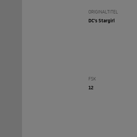
ORIGINALTITEL
DC's Stargirl
FSK
12