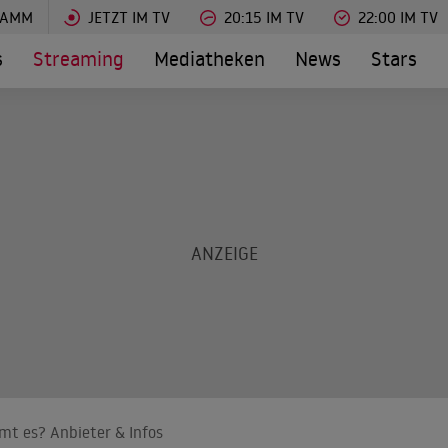
RAMM
JETZT IM TV
20:15 IM TV
22:00 IM TV
s
Streaming
Mediatheken
News
Stars
amt es? Anbieter & Infos