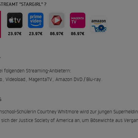
TREAMT "STARGIRL" ?
23.97€
23.97€
86.97€
86.97€
?
 bei folgenden Streaming-Anbietern:
o
,
Videoload
,
MagentaTV
,
Amazon DVD / Blu-ray
.
G
hschool-Schülerin Courtney Whitmore wird zur jungen Superheldin 
ßt sich der Justice Society of America an, um Bösewichte aus Verg