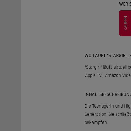
WER S
KAUFEN
WO LÄUFT "STARGIRL"
"Stargirl" läuft aktuell
Apple TV
,
Amazon Vide
INHALTSBESCHREIBUN
Die Teenagerin und Hig
Generation. Sie schlie
bekämpfen.