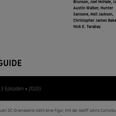
Brunson, Joel McHale, J
Austin Walker, Hunter
Sansone, Neil Jackson,
Christopher James Bake
Nick E. Tarabay
GUIDE
13 Episoden • 2020)
en DC-Dramaserie steht eine Figur, mit der Geoff Johns Comicbu