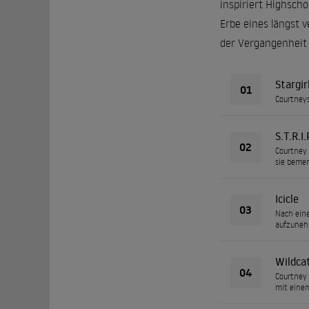
inspiriert Highsch
Erbe eines längst 
der Vergangenheit
Stargir
01
Courtneys
S.T.R.I.
02
Courtney t
sie bemer
Icicle
03
Nach eine
aufzunehm
Wildca
04
Courtney 
mit einem