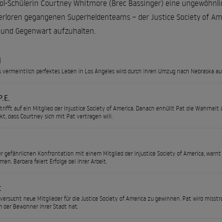
ool-Schülerin Courtney Whitmore (Brec Bassinger) eine ungewöhnli
verloren gegangenen Superheldenteams – der Justice Society of A
 und Gegenwart aufzuhalten.
l
 vermeintlich perfektes Leben in Los Angeles wird durch ihren Umzug nach Nebraska auf
P.E.
rifft auf ein Mitglied der Injustice Society of America. Danach enhüllt Pat die Wahrheit ü
kt, dass Courtney sich mit Pat vertragen will.
r gefährlichen Konfrontation mit einem Mitglied der Injustice Society of America, warn
en. Barbara feiert Erfolge bei ihrer Arbeit.
t
versucht neue Mitglieder für die Justice Society of America zu gewinnen. Pat wird misst
 der Bewohner ihrer Stadt hat.