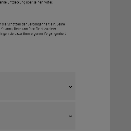
hende Entdeckung über seinen Vater.
 die Schatten der Vergangenheit ein. Seine
Yolanda, Beth und Rick führt zu einer
ingen sie dazu, ihrer eigenen Vergangenheit
regendsten Gegner in der DC-