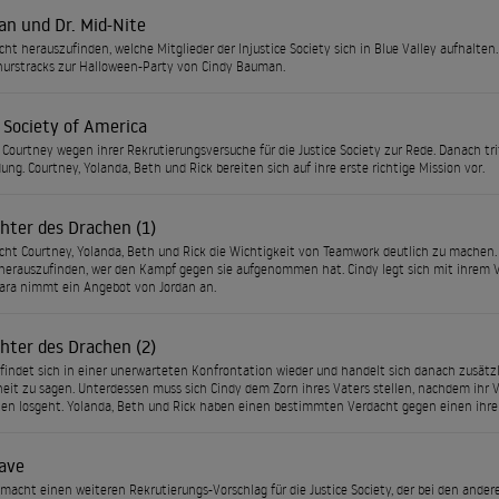
n und Dr. Mid-Nite
cht herauszufinden, welche Mitglieder der Injustice Society sich in Blue Valley aufhalten
urstracks zur Halloween-Party von Cindy Bauman.
 Society of America
t Courtney wegen ihrer Rekrutierungsversuche für die Justice Society zur Rede. Danach t
ung. Courtney, Yolanda, Beth und Rick bereiten sich auf ihre erste richtige Mission vor.
hter des Drachen (1)
cht Courtney, Yolanda, Beth und Rick die Wichtigkeit von Teamwork deutlich zu machen. Zei
herauszufinden, wer den Kampf gegen sie aufgenommen hat. Cindy legt sich mit ihrem Va
bara nimmt ein Angebot von Jordan an.
hter des Drachen (2)
findet sich in einer unerwarteten Konfrontation wieder und handelt sich danach zusätzli
eit zu sagen. Unterdessen muss sich Cindy dem Zorn ihres Vaters stellen, nachdem ihr V
en losgeht. Yolanda, Beth und Rick haben einen bestimmten Verdacht gegen einen ihrer
ave
macht einen weiteren Rekrutierungs-Vorschlag für die Justice Society, der bei den ande