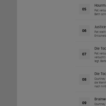
Hourma
05
Pat versu
Beth schn
Justice
06
Pat stell
Entscheid
Die Toc
07
Pat versu
versucht 
legt. Bar
Die Toc
08
Courtney 
die Wahrh
nach hint
Brainw
09
Courtney 