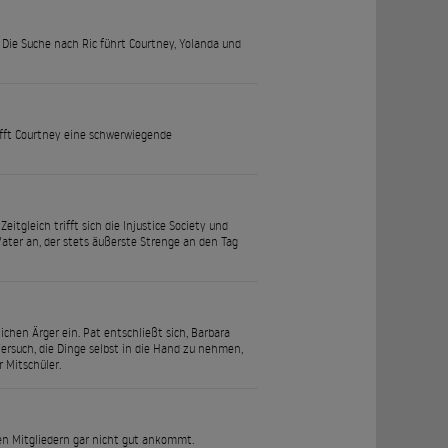
. Die Suche nach Ric führt Courtney, Yolanda und
rifft Courtney eine schwerwiegende
tgleich trifft sich die Injustice Society und
ter an, der stets äußerste Strenge an den Tag
chen Ärger ein. Pat entschließt sich, Barbara
ersuch, die Dinge selbst in die Hand zu nehmen,
 Mitschüler.
ren Mitgliedern gar nicht gut ankommt.