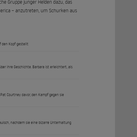
che Gruppe junger Helden dazu, das
merica – anzutreten, um Schurken aus
 den Kopf gestellt
ber ihre Geschichte. Barbara ist erleichtert, als
t Pat Courtney davor, den Kampf gegen sie
rauisch, nachdem sie eine bizarre Unterhaltung