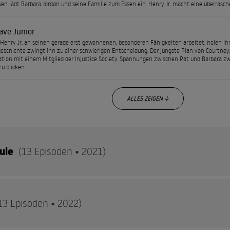
en lädt Barbara Jordan und seine Familie zum Essen ein. Henry Jr. macht eine überrasc
ave Junior
enry Jr. an seinen gerade erst gewonnenen, besonderen Fähigkeiten arbeitet, holen ihn
eschichte zwingt ihn zu einer schwierigen Entscheidung. Der jüngste Plan von Courtney, 
tion mit einem Mitglied der Injustice Society. Spannungen zwischen Pat und Barbara zw
zu blicken.
ALLES ZEIGEN ↓
ule
(13 Episoden • 2021)
ffel nehmen es Courtney und ihre Freunde mit einem der furchter
13 Episoden • 2022)
em dunklen Wesen der Korruption, bekannt als Eclipso.