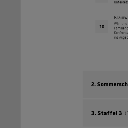
Unterdess
Brainw
Während H
10
Familieng
Konfronta
ins Auge 
2. Sommersch
In der zweiten Sta
3. Staffel 3
(
Mythologie auf - d