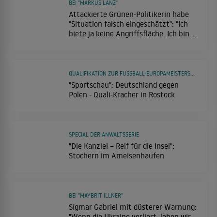
BEI "MARKUS LANZ"
Attackierte Grünen-Politikerin habe
"Situation falsch eingeschätzt": "Ich
biete ja keine Angriffsfläche. Ich bin ja
eine nette Person"
QUALIFIKATION ZUR FUSSBALL-EUROPAMEISTERSCHAFT DER FRAUEN
"Sportschau": Deutschland gegen
Polen - Quali-Kracher in Rostock
SPECIAL DER ANWALTSSERIE
"Die Kanzlei – Reif für die Insel":
Stochern im Ameisenhaufen
BEI "MAYBRIT ILLNER"
Sigmar Gabriel mit düsterer Warnung:
"Wenn die Ukraine verliert, leben wir