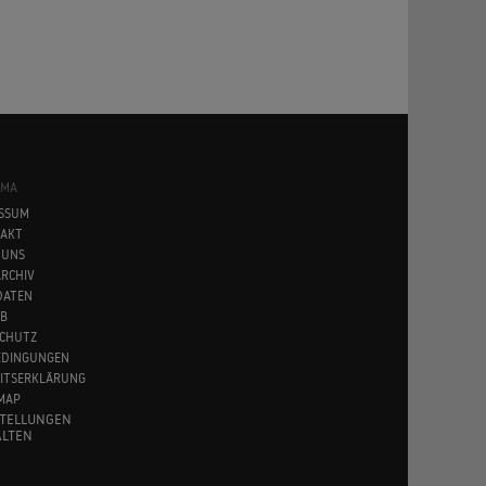
SMA
SSUM
AKT
 UNS
RCHIV
DATEN
B
CHUTZ
EDINGUNGEN
EITSERKLÄRUNG
MAP
STELLUNGEN
LTEN