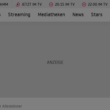
RAMM
JETZT IM TV
20:15 IM TV
22:00 IM TV
s
Streaming
Mediatheken
News
Stars
r Alleskönner