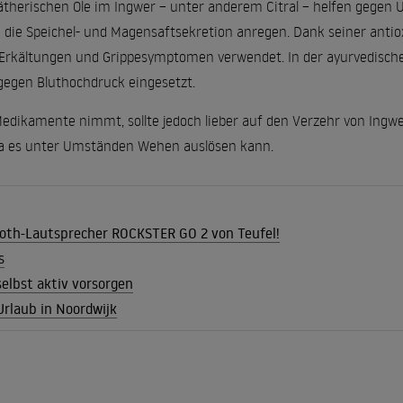
therischen Öle im Ingwer – unter anderem Citral – helfen gegen Ü
e die Speichel- und Magensaftsekretion anregen. Dank seiner anti
 Erkältungen und Grippesymptomen verwendet. In der ayurvedischen 
egen Bluthochdruck eingesetzt.
dikamente nimmt, sollte jedoch lieber auf den Verzehr von Ingwe
a es unter Umständen Wehen auslösen kann.
oth-Lautsprecher ROCKSTER GO 2 von Teufel!
s
selbst aktiv vorsorgen
rlaub in Noordwijk