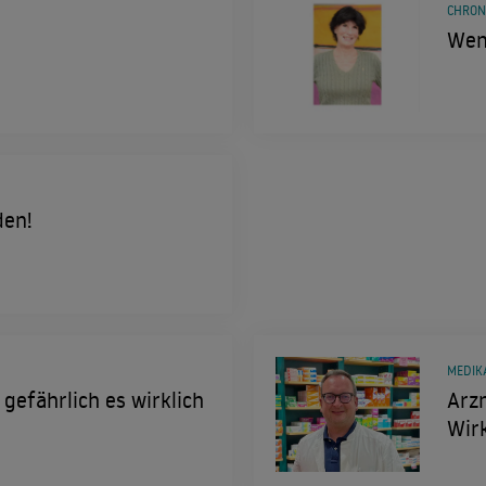
CHRON
Wen
den!
MEDIK
 gefährlich es wirklich
Arzn
Wir