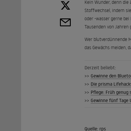
Kein Wunder, denn die ä
Stoffwechsel, indem si
oder -wasser gerne bei
Tausenden von Jahren g
Wer blutverdünnende Me
das Gewächs meiden, d
Derzeit beliebt:
>>
Gewinne den Blueto
>>
Die prisma Lifehack
>>
Pflege: Früh genug 
>>
Gewinne fünf Tage U
Quelle:
rps