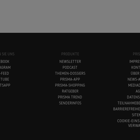
 SIE UNS
PRODUKTE
PRI
EBOOK
NEWSLETTER
IMPRE
TAGRAM
PODCAST
KONT
-FEED
THEMEN-DOSSIERS
ÜBER
UTUBE
PRISMA-APP
NEWS-A
TSAPP
PRISMA-SHOPPING
MEDIA
RATGEBER
AG
PRISMA TREND
DATENS
SENDERINFOS
TEILNAHMEB
BARRIEREFREIH
SITE
COOKIE-EIN
VERWA