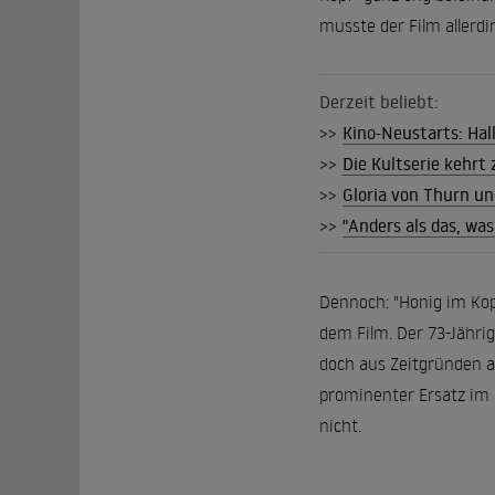
musste der Film allerd
Derzeit beliebt:
>>
Kino-Neustarts: Hall
>>
Die Kultserie kehrt z
>>
Gloria von Thurn un
>>
"Anders als das, wa
Dennoch: "Honig im Kop
dem Film. Der 73-Jähri
doch aus Zeitgründen ab
prominenter Ersatz im 
nicht.