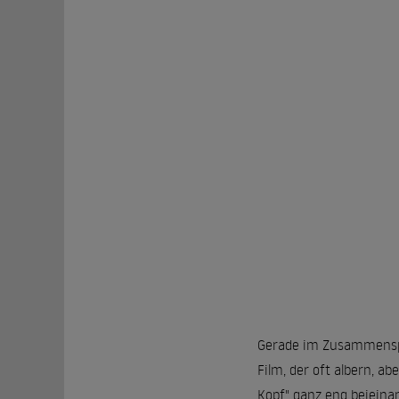
Gerade im Zusammenspie
Film, der oft albern, a
Kopf" ganz eng beieinan