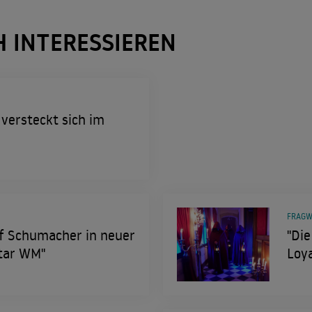
H INTERESSIEREN
 versteckt sich im
FRAGW
f Schumacher in neuer
"Die
Star WM"
Loya