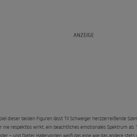
l dieser beiden Figuren lässt Til Schweiger herzzerreißende Sze
ber nie respektlos wirkt, ein beachtliches emotionales Spektrum ab.
der – und Dieter Hallervorden weiß das eine wie das andere stets w