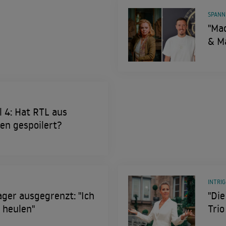
SPANN
"Mac
& M
l 4: Hat RTL aus
ten gespoilert?
INTRIG
ger ausgegrenzt: "Ich
"Die
o heulen"
Tri