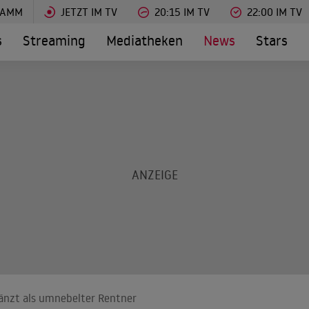
RAMM
JETZT IM TV
20:15 IM TV
22:00 IM TV
s
Streaming
Mediatheken
News
Stars
länzt als umnebelter Rentner