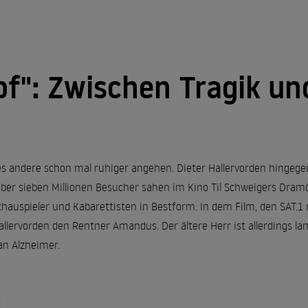
pf": Zwischen Tragik u
es andere schon mal ruhiger angehen. Dieter Hallervorden hingege
Über sieben Millionen Besucher sahen im Kino Til Schweigers Dram
chauspieler und Kabarettisten in Bestform. In dem Film, den SAT.1
Hallervorden den Rentner Amandus. Der ältere Herr ist allerdings la
an Alzheimer.