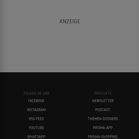
FOLGEN SIE UNS
PRODUKTE
FACEBOOK
NEWSLETTER
INSTAGRAM
PODCAST
RSS-FEED
THEMEN-DOSSIERS
YOUTUBE
PRISMA-APP
WHATSAPP
PRISMA-SHOPPING