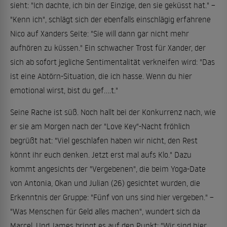
sieht: "Ich dachte, ich bin der Einzige, den sie geküsst hat." –
"Kenn ich", schlägt sich der ebenfalls einschlägig erfahrene
Nico auf Xanders Seite: "Sie will dann gar nicht mehr
aufhören zu küssen." Ein schwacher Trost für Xander, der
sich ab sofort jegliche Sentimentalität verkneifen wird: "Das
ist eine Abtörn-Situation, die ich hasse. Wenn du hier
emotional wirst, bist du gef....t."
Seine Rache ist süß. Noch hallt bei der Konkurrenz nach, wie
er sie am Morgen nach der "Love Key"-Nacht fröhlich
begrüßt hat: "Viel geschlafen haben wir nicht, den Rest
könnt ihr euch denken. Jetzt erst mal aufs Klo." Dazu
kommt angesichts der "Vergebenen", die beim Yoga-Date
von Antonia, Okan und Julian (26) gesichtet wurden, die
Erkenntnis der Gruppe: "Fünf von uns sind hier vergeben." –
"Was Menschen für Geld alles machen", wundert sich da
Marcel. Und James bringt es auf den Punkt: "Wir sind hier