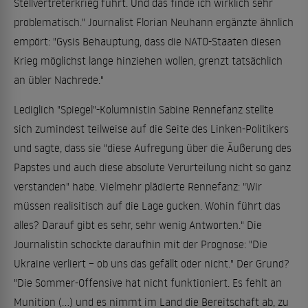
Stellvertreterkrieg führt. Und das finde ich wirklich sehr
problematisch." Journalist Florian Neuhann ergänzte ähnlich
empört: "Gysis Behauptung, dass die NATO-Staaten diesen
Krieg möglichst lange hinziehen wollen, grenzt tatsächlich
an übler Nachrede."
Lediglich "Spiegel"-Kolumnistin Sabine Rennefanz stellte
sich zumindest teilweise auf die Seite des Linken-Politikers
und sagte, dass sie "diese Aufregung über die Äußerung des
Papstes und auch diese absolute Verurteilung nicht so ganz
verstanden" habe. Vielmehr plädierte Rennefanz: "Wir
müssen realisitisch auf die Lage gucken. Wohin führt das
alles? Darauf gibt es sehr, sehr wenig Antworten." Die
Journalistin schockte daraufhin mit der Prognose: "Die
Ukraine verliert – ob uns das gefällt oder nicht." Der Grund?
"Die Sommer-Offensive hat nicht funktioniert. Es fehlt an
Munition (...) und es nimmt im Land die Bereitschaft ab, zu