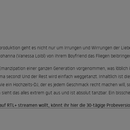
roduktion geht es nicht nur um Irrungen und Wirrungen der Liebe.
hanna (Vanessa Loibl) von ihrem Boyfriend das Fliegen beibringen. 
 Emanzipation einer ganzen Generation vorgenommen, was löblich ist
ma second! Und der Rest wird einfach weggetanzt. Inhaltlich ist d
ie ein Hochzeits-DJ, der es jedem Geschmack recht machen will, 
 sieht das alles extrem gut aus und ist absolut tanzbar. Ein bissch
uf RTL+ streamen wollt, könnt ihr hier die 30-tägige Probeversi