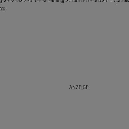
 ab 28. März auf der Streamingplattform RTL+ und am 1. April al
tro.