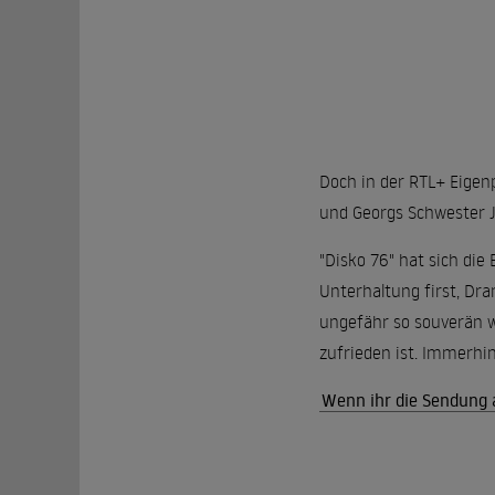
Doch in der RTL+ Eigenp
und Georgs Schwester Jo
"Disko 76" hat sich die
Unterhaltung first, Dra
ungefähr so souverän w
zufrieden ist. Immerhin
Wenn ihr die Sendung a