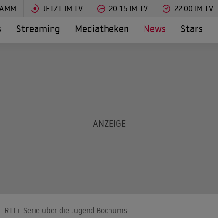
RAMM
JETZT IM TV
20:15 IM TV
22:00 IM TV
s
Streaming
Mediatheken
News
Stars
": RTL+-Serie über die Jugend Bochums