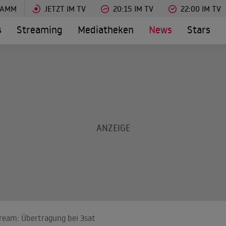
RAMM
JETZT IM TV
20:15 IM TV
22:00 IM TV
s
Streaming
Mediatheken
News
Stars
ream: Übertragung bei 3sat