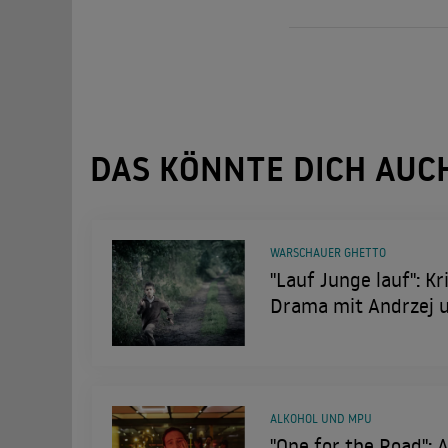
DAS KÖNNTE DICH AUC
WARSCHAUER GHETTO
"Lauf Junge lauf": Kr
Drama mit Andrzej u
ALKOHOL UND MPU
"One for the Road": A