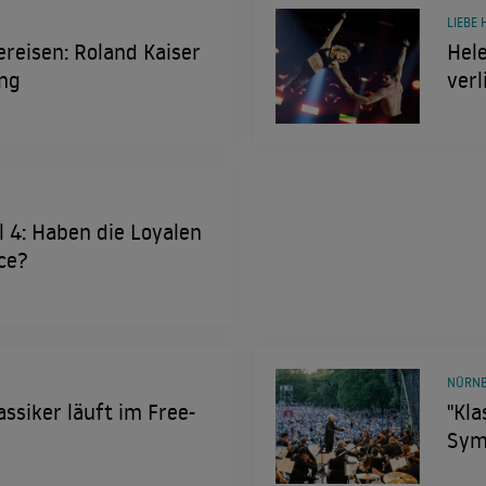
LIEBE 
bereisen: Roland Kaiser
Hele
ung
verl
l 4: Haben die Loyalen
ce?
NÜRNB
assiker läuft im Free-
"Kla
Symp