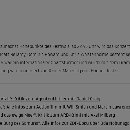
 zunächst Höhepunkte des Festivals, ab 22.45 Uhr wird das Konzert
Matt Bellamy, Dominic Howard und Chris Wolstenholme besteht seit 
5 war ein internationaler Chartstürmer und wurde mit dem Gram
ung wird moderiert von Rainer Maria Jilg und Hadnet Tesfai.
fall": Kritik zum Agententhriller mit Daniel Craig
Die": Alle Infos zum Actionfilm mit Will Smith und Martin Lawrenc
nd das ewige Meer": Kritik zum ARD-Krimi mit Axel Milberg
Die Burg des Samurai": Alle Infos zur ZDF-Doku über Oda Nobunaga