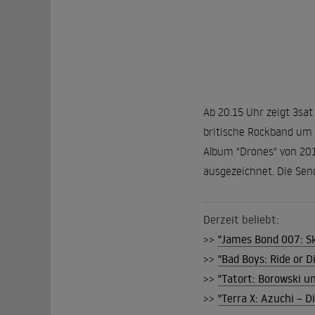
Ab 20.15 Uhr zeigt 3sat
britische Rockband um 
Album "Drones" von 201
ausgezeichnet. Die Send
Derzeit beliebt:
>>
"James Bond 007: Sky
>>
"Bad Boys: Ride or 
>>
"Tatort: Borowski u
>>
"Terra X: Azuchi – 