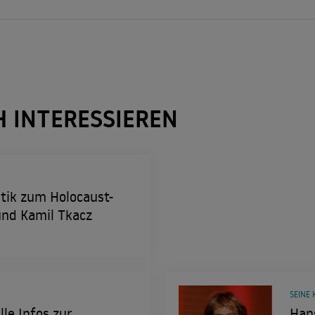
H INTERESSIEREN
itik zum Holocaust-
nd Kamil Tkacz
SEINE 
lle Infos zur
Hans