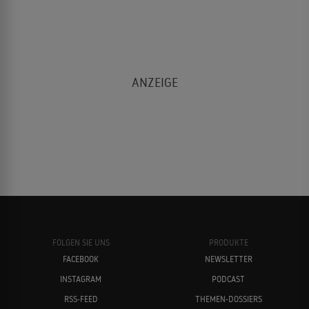
FOLGEN SIE UNS
PRODUKTE
FACEBOOK
NEWSLETTER
INSTAGRAM
PODCAST
RSS-FEED
THEMEN-DOSSIERS