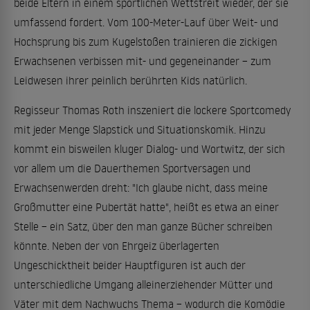
beide Eltern in einem sportlichen Wettstreit wieder, der sie
umfassend fordert. Vom 100-Meter-Lauf über Weit- und
Hochsprung bis zum Kugelstoßen trainieren die zickigen
Erwachsenen verbissen mit- und gegeneinander – zum
Leidwesen ihrer peinlich berührten Kids natürlich.
Regisseur Thomas Roth inszeniert die lockere Sportcomedy
mit jeder Menge Slapstick und Situationskomik. Hinzu
kommt ein bisweilen kluger Dialog- und Wortwitz, der sich
vor allem um die Dauerthemen Sportversagen und
Erwachsenwerden dreht: "Ich glaube nicht, dass meine
Großmutter eine Pubertät hatte", heißt es etwa an einer
Stelle – ein Satz, über den man ganze Bücher schreiben
könnte. Neben der von Ehrgeiz überlagerten
Ungeschicktheit beider Hauptfiguren ist auch der
unterschiedliche Umgang alleinerziehender Mütter und
Väter mit dem Nachwuchs Thema – wodurch die Komödie