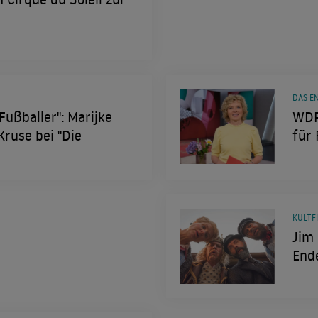
DAS EN
Fußballer": Marijke
WDR
ruse bei "Die
für
KULTF
Jim 
Ende