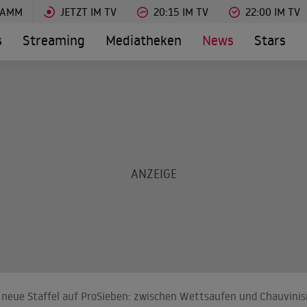
RAMM
JETZT IM TV
20:15 IM TV
22:00 IM TV
s
Streaming
Mediatheken
News
Stars
 – neue Staffel auf ProSieben: zwischen Wettsaufen und Chauvini