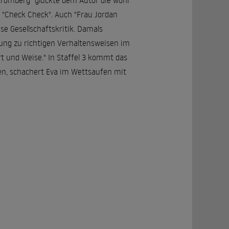
romberg" glückte dem Autor die wohl
 "Check Check". Auch "Frau Jordan
se Gesellschaftskritik. Damals
ung zu richtigen Verhaltensweisen im
t und Weise." In Staffel 3 kommt das
en, schachert Eva im Wettsaufen mit