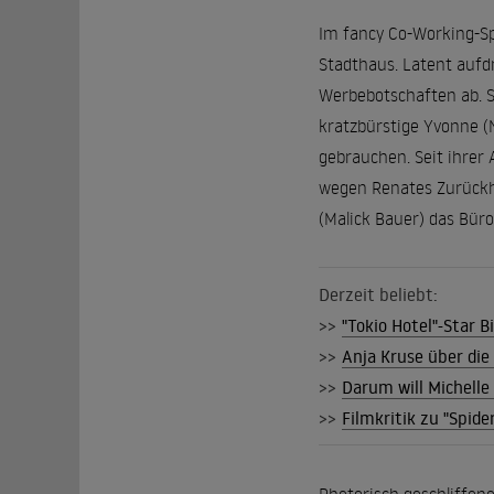
Im fancy Co-Working-Sp
Stadthaus. Latent aufd
Werbebotschaften ab. Sc
kratzbürstige Yvonne (N
gebrauchen. Seit ihrer 
wegen Renates Zurückha
(Malick Bauer) das Bür
Derzeit beliebt:
>>
"Tokio Hotel"-Star B
>>
Anja Kruse über die 
>>
Darum will Michelle 
>>
Filmkritik zu "Spid