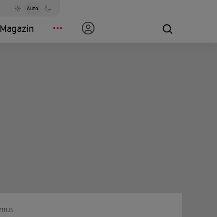
Auto
Magazin
smus