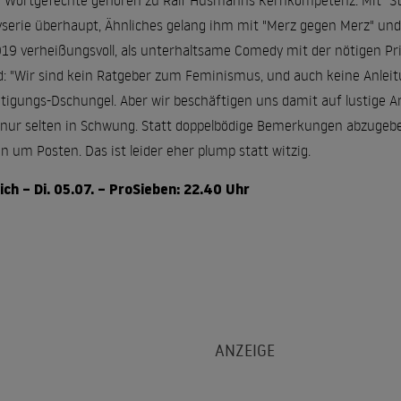
e Wortgefechte gehören zu Ralf Husmanns Kernkompetenz. Mit "St
erie überhaupt, Ähnliches gelang ihm mit "Merz gegen Merz" und
 2019 verheißungsvoll, als unterhaltsame Comedy mit der nötigen Pri
d: "Wir sind kein Ratgeber zum Feminismus, und auch keine Anleit
igungs-Dschungel. Aber wir beschäftigen uns damit auf lustige Ar
 nur selten in Schwung. Statt doppelbödige Bemerkungen abzugeb
 um Posten. Das ist leider eher plump statt witzig.
ich – Di. 05.07. – ProSieben: 22.40 Uhr