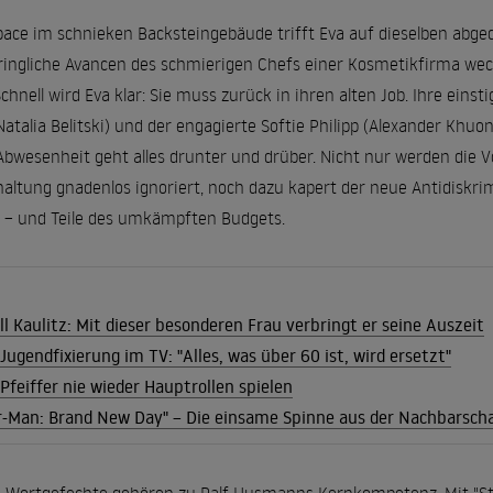
ace im schnieken Backsteingebäude trifft Eva auf dieselben abge
ringliche Avancen des schmierigen Chefs einer Kosmetikfirma wec
hnell wird Eva klar: Sie muss zurück in ihren alten Job. Ihre eins
atalia Belitski) und der engagierte Softie Philipp (Alexander Khuo
Abwesenheit geht alles drunter und drüber. Nicht nur werden die V
ltung gnadenlos ignoriert, noch dazu kapert der neue Antidiskri
o – und Teile des umkämpften Budgets.
ill Kaulitz: Mit dieser besonderen Frau verbringt er seine Auszeit
Jugendfixierung im TV: "Alles, was über 60 ist, wird ersetzt"
Pfeiffer nie wieder Hauptrollen spielen
er-Man: Brand New Day" – Die einsame Spinne aus der Nachbarsch