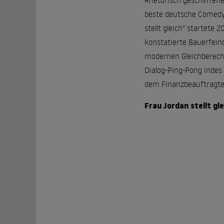
Rhetorisch geschliffen
beste deutsche Comedys
stellt gleich" startete
konstatierte Bauerfein
modernen Gleichberecht
Dialog-Ping-Pong indes
dem Finanzbeauftragten
Frau Jordan stellt gle