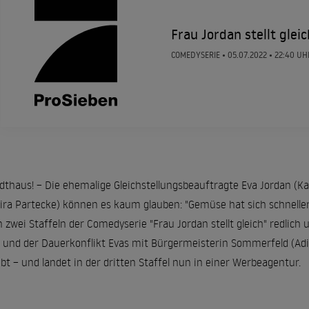
Frau Jordan stellt gleic
COMEDYSERIE •
05.07.2022
• 22:40 UH
thaus! – Die ehemalige Gleichstellungsbeauftragte Eva Jordan (Ka
ira Partecke) können es kaum glauben: "Gemüse hat sich schneller
n zwei Staffeln der Comedyserie "Frau Jordan stellt gleich" redlic
 und der Dauerkonflikt Evas mit Bürgermeisterin Sommerfeld (Adin
t – und landet in der dritten Staffel nun in einer Werbeagentur.