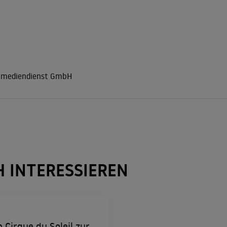
r mediendienst GmbH
H INTERESSIEREN
Cirque du Soleil zur