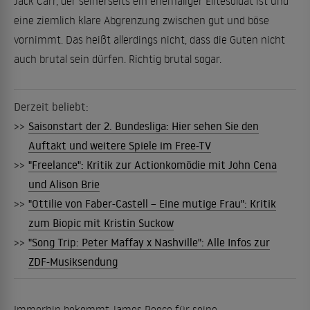
Jack Carr, der seinerseits ein ehemaliger Elitesoldat ist und
eine ziemlich klare Abgrenzung zwischen gut und böse
vornimmt. Das heißt allerdings nicht, dass die Guten nicht
auch brutal sein dürfen. Richtig brutal sogar.
Derzeit beliebt:
>>
Saisonstart der 2. Bundesliga: Hier sehen Sie den
Auftakt und weitere Spiele im Free-TV
>>
"Freelance": Kritik zur Actionkomödie mit John Cena
und Alison Brie
>>
"Ottilie von Faber-Castell – Eine mutige Frau": Kritik
zum Biopic mit Kristin Suckow
>>
"Song Trip: Peter Maffay x Nashville": Alle Infos zur
ZDF-Musiksendung
Immerhin bekommt James Reece für seine