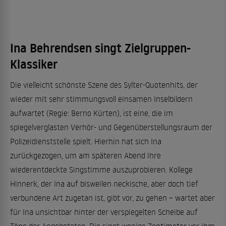
Ina Behrendsen singt Zielgruppen-
Klassiker
Die vielleicht schönste Szene des Sylter-Quotenhits, der
wieder mit sehr stimmungsvoll einsamen Inselbildern
aufwartet (Regie: Berno Kürten), ist eine, die im
spiegelverglasten Verhör- und Gegenüberstellungsraum der
Polizeidienststelle spielt. Hierhin hat sich Ina
zurückgezogen, um am späteren Abend ihre
wiederentdeckte Singstimme auszuprobieren. Kollege
Hinnerk, der Ina auf bisweilen neckische, aber doch tief
verbundene Art zugetan ist, gibt vor, zu gehen – wartet aber
für Ina unsichtbar hinter der verspiegelten Scheibe auf
Töne der Angebeteten. Die singt wenige Zentimeter vor ihm