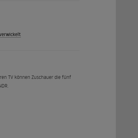
verwickelt
aren TV können Zuschauer die fünf
NDR.