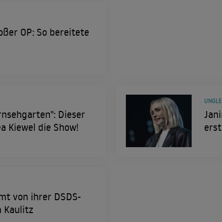
oßer OP: So bereitete
UNGLEI
rnsehgarten": Dieser
Jani
ea Kiewel die Show!
ers
rmt von ihrer DSDS-
 Kaulitz