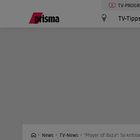
TV-PROG
TV-Tipp
News
TV-News
"Player of Ibiza": So kriti