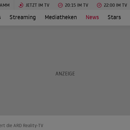
RAMM
JETZT IM TV
20:15 IM TV
22:00 IM TV
s
Streaming
Mediatheken
News
Stars
siert die ARD Reality-TV