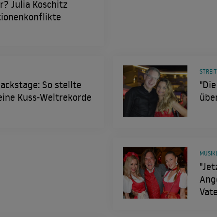
? Julia Koschitz
tionenkonflikte
STREI
ackstage: So stellte
"Die
seine Kuss-Weltrekorde
über
MUSIK
"Jet
Ang
Vate