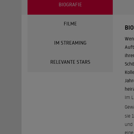
BIOGRAFIE
FILME
BIO
Wenn
IM STREAMING
Auft
ihre
RELEVANTE STARS
Schö
Koll
Jahr
heir
Im L
Gewa
sie 
und 
eine