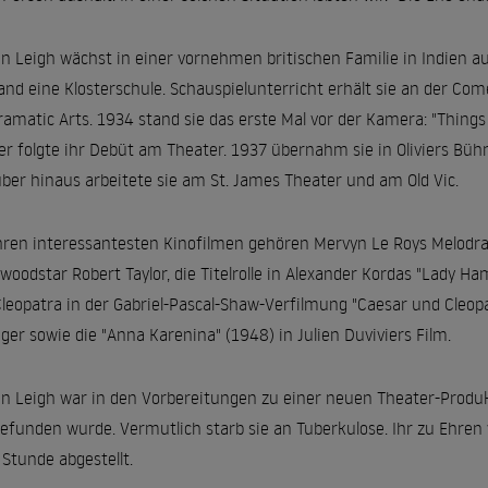
an Leigh wächst in einer vornehmen britischen Familie in Indien a
and eine Klosterschule. Schauspielunterricht erhält sie an der Com
ramatic Arts. 1934 stand sie das erste Mal vor der Kamera: "Things 
er folgte ihr Debüt am Theater. 1937 übernahm sie in Oliviers Bühn
ber hinaus arbeitete sie am St. James Theater und am Old Vic.
hren interessantesten Kinofilmen gehören Mervyn Le Roys Melodra
ywoodstar Robert Taylor, die Titelrolle in Alexander Kordas "Lady Ha
Cleopatra in der Gabriel-Pascal-Shaw-Verfilmung "Caesar und Cleo
ger sowie die "Anna Karenina" (1948) in Julien Duviviers Film.
en Leigh war in den Vorbereitungen zu einer neuen Theater-Produk
efunden wurde. Vermutlich starb sie an Tuberkulose. Ihr zu Ehren
 Stunde abgestellt.