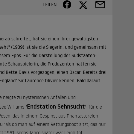
TEILEN
erab schreitet, hat sie einen ihrer gewaltigsten
weht
" (1939) ist sie die Siegerin, und gemeinsam mit
diesem Epos. Für die Darstellung der Südstaaten-
nte Schauspielerin, die Produzenten hatten sie
d Bette Davis vorgezogen, einen Oscar. Bereits drei
England" Sir Laurence Olivier kennen. Bald darauf
ie neigte zu hysterischen Anfällen und
Endstation Sehnsucht
ee Williams "
", für die
e Wesen, das in einem Gespinst aus Phantastereien
u "als ob man auf einem Rettungsboot sitzt, das nur
et 1961, sechs Jahre später war Leigh tot.