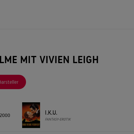
ILME MIT VIVIEN LEIGH
Darsteller
I.K.U.
2000
FANTASY-EROTIK