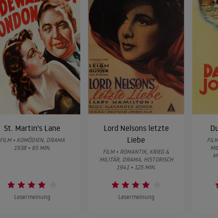
St. Martin's Lane
Lord Nelsons letzte
Du
Liebe
FILM • KOMÖDIEN, DRAMA
FILM
1938 • 85 MIN.
MI
FILM • ROMANTIK, KRIEG &
M
MILITÄR, DRAMA, HISTORISCH
1941 • 125 MIN.
Lesermeinung
Lesermeinung