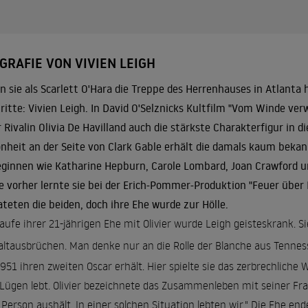
GRAFIE VON VIVIEN LEIGH
 sie als Scarlett O'Hara die Treppe des Herrenhauses in Atlanta h
ritte: Vivien Leigh. In David O'Selznicks Kultfilm "
Vom Winde ver
r Rivalin Olivia De Havilland auch die stärkste Charakterfigur in 
nheit an der Seite von Clark Gable erhält die damals kaum bekan
eginnen wie Katharine Hepburn, Carole Lombard, Joan Crawford un
e vorher lernte sie bei der Erich-Pommer-Produktion "Feuer über 
ateten die beiden, doch ihre Ehe wurde zur Hölle.
aufe ihrer 21-jährigen Ehe mit Olivier wurde Leigh geisteskrank. S
ltausbrüchen. Man denke nur an die Rolle der Blanche aus Tenness
1951 ihren zweiten Oscar erhält. Hier spielte sie das zerbrechlich
Lügen lebt. Olivier bezeichnete das Zusammenleben mit seiner Fra
 Person aushält. In einer solchen Situation lebten wir." Die Ehe end