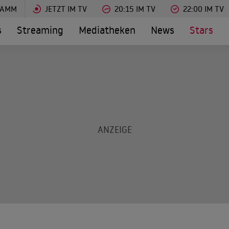
RAMM
JETZT IM TV
20:15 IM TV
22:00 IM TV
s
Streaming
Mediatheken
News
Stars