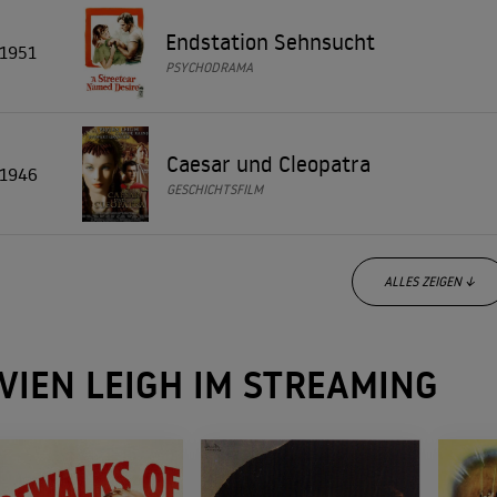
Endstation Sehnsucht
1951
PSYCHODRAMA
Caesar und Cleopatra
1946
GESCHICHTSFILM
ALLES ZEIGEN ↓
Vom Winde verweht
1939
IVIEN LEIGH IM STREAMING
MELODRAM