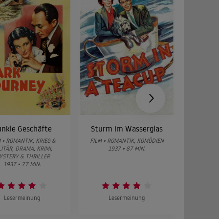
nkle Geschäfte
Sturm im Wasserglas
Feuer
 • ROMANTIK, KRIEG &
FILM • ROMANTIK, KOMÖDIEN
FILM • RO
LITÄR, DRAMA, KRIMI,
1937 • 87 MIN.
KRIEG 
YSTERY & THRILLER
19
1937 • 77 MIN.
Lesermeinung
Lesermeinung
L