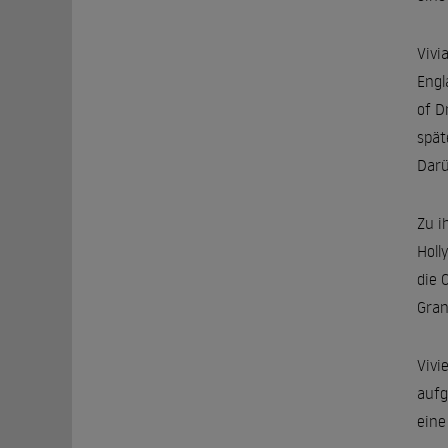
Vivi
Engl
of D
spät
Darü
Zu i
Holl
die 
Gran
Vivi
aufg
eine